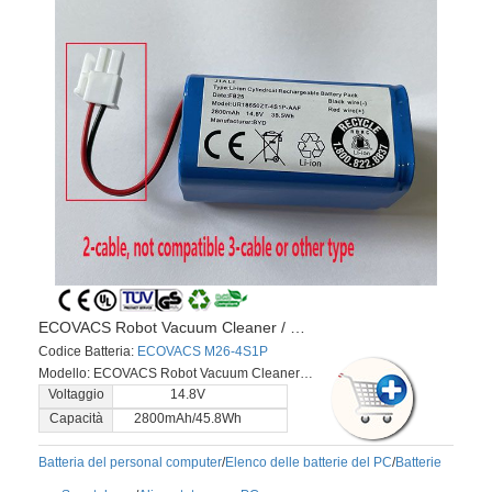
ECOVACS Robot Vacuum Cleaner / DEEBOT CEN550 CEN663 CR130 V780 Sweeper(white interface)
Codice Batteria:
ECOVACS M26-4S1P
Modello: ECOVACS Robot Vacuum Cleaner / DEEBOT CEN550 CEN663 CR130 V780 Sweeper(white interface)
Voltaggio
14.8V
Capacità
2800mAh/45.8Wh
Batteria del personal computer
/
Elenco delle batterie del PC
/
Batterie