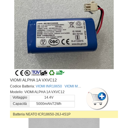
VIOMI ALPHA 1A VXVC12
Codice Batteria:
VIOMI INR18650
VIOMI M26-4S2P
Modello: VIOMI ALPHA 1A VXVC12
Voltaggio
14.4V
Capacità
5000mAh/72Wh
Batteria NEATO ICR18650-26J-4S1P