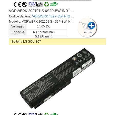
VORWERK 202101 S 4S2P-BW-INR18650-32E
Codice Batteria:
VORWERK 4S2P-BW-INR18650-32E
Modello: VORWERK 202101 S 4S2P-BW-INR18650-32E
Voltaggio
14.6V DC
Capacità
6.4Ah(nominal)
5.13Ah(min)
Batteria LG SQU-807