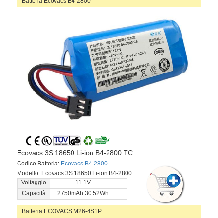
Batteria Ecovacs B4-2800
Ecovacs 3S 18650 Li-ion B4-2800 TCR360 D36A D36B D36C D36E DA611 DB35 DA60
Codice Batteria:
Ecovacs B4-2800
Modello: Ecovacs 3S 18650 Li-ion B4-2800 TCR360 D36A D36B D36C D36E DA611 DB35 DA60
Voltaggio
11.1V
Capacità
2750mAh 30.52Wh
Batteria ECOVACS M26-4S1P