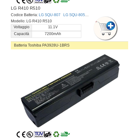
LG R410 R510
Codice Batteria:
LG SQU-807
LG SQU-805
LG 916C7830F
Modello: LG R410 R510
Voltaggio
11.1V
Capacità
7200mAh
Batteria Toshiba PA3928U-1BRS