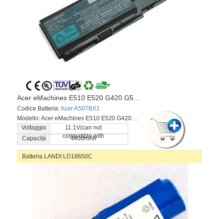
Acer eMachines E510 E520 G420 G520 G620 G720 Series
Codice Batteria:
Acer AS07BX1
Modello: Acer eMachines E510 E520 G420 G520 G620 G720 Series
Voltaggio
11.1V(can not
compatible with
Capacità
4400mAh
Batteria LANDI LD18650C