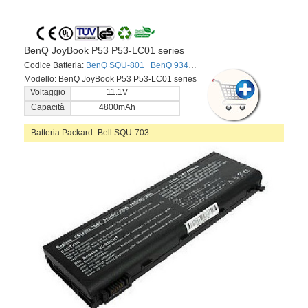
BenQ JoyBook P53 P53-LC01 series
Codice Batteria:
BenQ SQU-801
BenQ 934T302OF
BenQ EUP-P1-4-24
Modello: BenQ JoyBook P53 P53-LC01 series
Voltaggio
11.1V
Capacità
4800mAh
Batteria Packard_Bell SQU-703