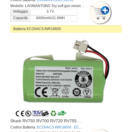
Modello: LAOWANTONG Toy soft gun remote control car
Voltaggio
3.7V
Capacità
3000mAh/11.6WH
Batteria ECOVACS INR18650
Shark RV750 RV700 RV720 RV755 RVBAT700 Ecovacs Deebot CEN360 CEN361 N79 DN622 T560H TAB-T550WSC DH35 DH43 DH45 BFD-Wsq
Codice Batteria:
ECOVACS INR18650
ECOVACS M26-4S1P