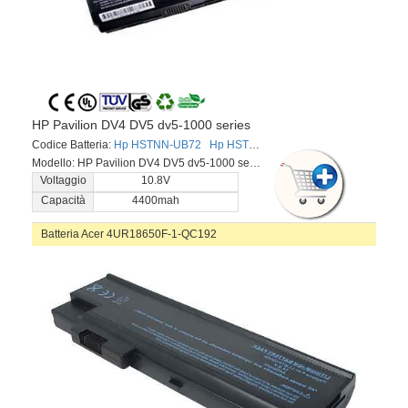
HP Pavilion DV4 DV5 dv5-1000 series
Codice Batteria:
Hp HSTNN-UB72
Hp HSTNN-C51C
Modello: HP Pavilion DV4 DV5 dv5-1000 series
Voltaggio
10.8V
Capacità
4400mah
Batteria Acer 4UR18650F-1-QC192