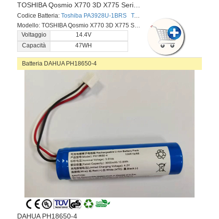
TOSHIBA Qosmio X770 3D X775 Series
Codice Batteria:
Toshiba PA3928U-1BRS
Toshiba PABAS248
Toshiba 4I
Modello: TOSHIBA Qosmio X770 3D X775 Series
Voltaggio
14.4V
Capacità
47WH
Batteria DAHUA PH18650-4
DAHUA PH18650-4