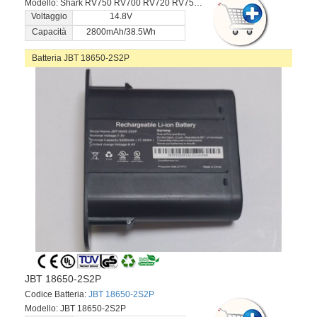
Modello: Shark RV750 RV700 RV720 RV755 RVBAT700 Ecovacs Deebot CEN360 CEN361 N79 DN622 T560H TAB-T550WSC DH35 DH43 DH45 BFD-Wsq
Voltaggio
14.8V
Capacità
2800mAh/38.5Wh
Batteria JBT 18650-2S2P
JBT 18650-2S2P
Codice Batteria:
JBT 18650-2S2P
Modello: JBT 18650-2S2P