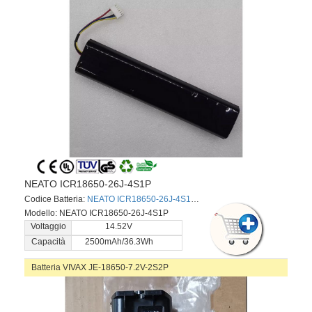
NEATO ICR18650-26J-4S1P
Codice Batteria:
NEATO ICR18650-26J-4S1P
Modello: NEATO ICR18650-26J-4S1P
Voltaggio
14.52V
Capacità
2500mAh/36.3Wh
Batteria VIVAX JE-18650-7.2V-2S2P