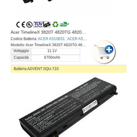
Acer TimelineX 3820T 4820TG 4820T 5820T series
Codice Batteria:
ACER AS10B31
ACER AS10B51
Modello: Acer TimelineX 3820T 4820TG 4820T 5820T series
Voltaggio
11.1V
Capacità
6700mAh
Batteria ADVENT SQU-710