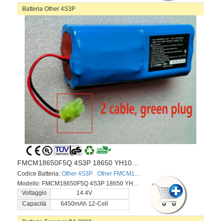
Batteria Other 4S3P
FMCM18650F5Q 4S3P 18650 YH10095-1707
Codice Batteria:
Other 4S3P
Other FMCM18650F5Q
Modello: FMCM18650F5Q 4S3P 18650 YH10095-1707
Voltaggio
14.4V
Capacità
6450mAh 12-Cell