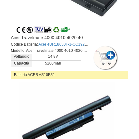
Acer Travelmate 4000 4010 4020 4060 4100 4500 4600 4650 series
Codice Batteria:
Acer 4UR18650F-1-QC192
Acer 4UR18650F-2-QC140
A
Modello: Acer Travelmate 4000 4010 4020 4060 4100 4500 4600 4650 series
Voltaggio
14.8V
Capacità
5200mah
Batteria ACER AS10B31