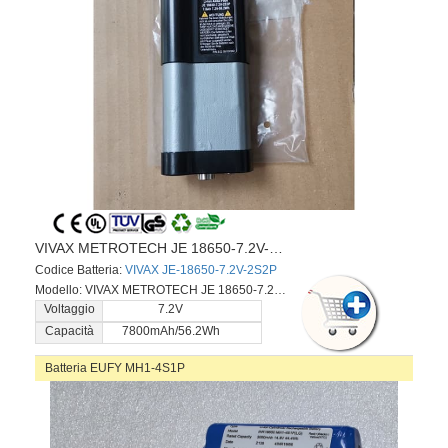
VIVAX METROTECH JE 18650-7.2V-2S2P
Codice Batteria:
VIVAX JE-18650-7.2V-2S2P
Modello: VIVAX METROTECH JE 18650-7.2V-2S2P
Voltaggio
7.2V
Capacità
7800mAh/56.2Wh
Batteria EUFY MH1-4S1P