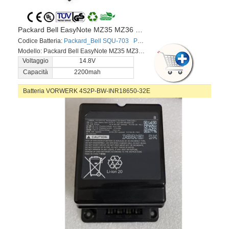
Packard Bell EasyNote MZ35 MZ36 F0335 F0336 Series
Codice Batteria:
Packard_Bell SQU-703
Packard_Bell EUP-P5-1-22
Pack
Modello: Packard Bell EasyNote MZ35 MZ36 F0335 F0336 Series
Voltaggio
14.8V
Capacità
2200mah
Batteria VORWERK 4S2P-BW-INR18650-32E