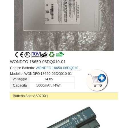
WONDFO 18650-06DQ010-01
Codice Batteria:
WONDFO 18650-06DQ010-01
Modello: WONDFO 18650-06DQ010-01
Voltaggio
14.8V
Capacità
5000mAh/74Wh
Batteria Acer AS07BX1