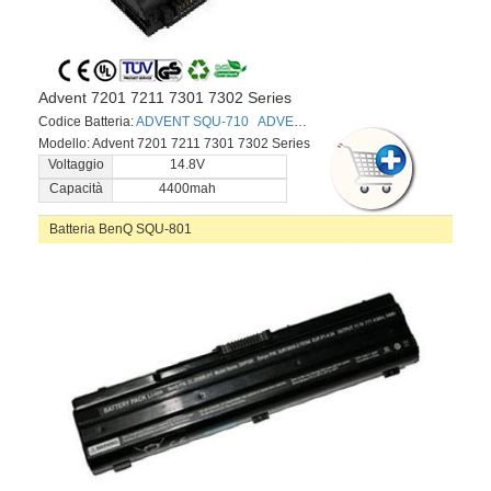
Advent 7201 7211 7301 7302 Series
Codice Batteria:
ADVENT SQU-710
ADVENT EUP-P5-1-24
ADVENT 4UR
Modello: Advent 7201 7211 7301 7302 Series
Voltaggio
14.8V
Capacità
4400mah
Batteria BenQ SQU-801