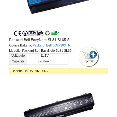
Packard Bell EasyNote SL81 SL65 SL45 Series
Codice Batteria:
Packard_Bell SQU-803
Packard_Bell SQU-803
Packard_
Modello: Packard Bell EasyNote SL81 SL65 SL45 Series
Voltaggio
11.1V
Capacità
7200mah
Batteria Hp HSTNN-UB72