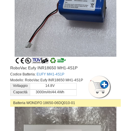
RoboVac Eufy INR18650 MH1-4S1P
Codice Batteria:
EUFY MH1-4S1P
Modello: RoboVac Eufy INR18650 MH1-4S1P
Voltaggio
14.8V
Capacità
3000mAh/44.4Wh
Batteria WONDFO 18650-06DQ010-01