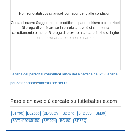
Non sono stati trovati articoli corrispondenti alle condizioni.
Cerca di nuovo Suggerimento: modifica di parole chiave e condizioni
Si prega di verificare se la parola chiave è stata inserita
correttamente o meno. Si prega di provare a cercare frasi e stringhe
lunghe separatamente per le parole.
Batteria del personal computer
/
Elenco delle batterie del PC
/
Batterie
per Smartphone
/
Alimentatore per PC
Parole chiave più cercate su tuttebatterie.com
BTY90
BL2006
BL-38CY
BDC70
BTDL35
BM80
BAT2419285150
BF1024
BC-80
BT-32Q