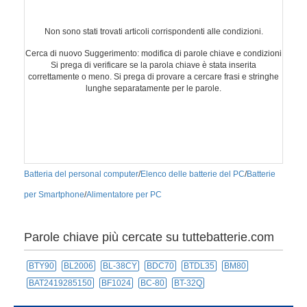
Non sono stati trovati articoli corrispondenti alle condizioni.
Cerca di nuovo Suggerimento: modifica di parole chiave e condizioni
Si prega di verificare se la parola chiave è stata inserita
correttamente o meno. Si prega di provare a cercare frasi e stringhe
lunghe separatamente per le parole.
Batteria del personal computer
/
Elenco delle batterie del PC
/
Batterie
per Smartphone
/
Alimentatore per PC
Parole chiave più cercate su tuttebatterie.com
BTY90
BL2006
BL-38CY
BDC70
BTDL35
BM80
BAT2419285150
BF1024
BC-80
BT-32Q