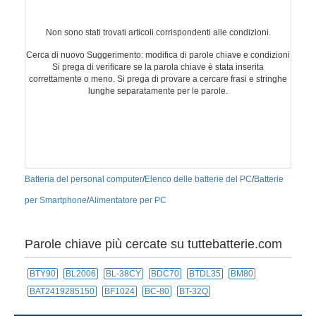
Non sono stati trovati articoli corrispondenti alle condizioni.
Cerca di nuovo Suggerimento: modifica di parole chiave e condizioni
Si prega di verificare se la parola chiave è stata inserita
correttamente o meno. Si prega di provare a cercare frasi e stringhe
lunghe separatamente per le parole.
Batteria del personal computer
/
Elenco delle batterie del PC
/
Batterie
per Smartphone
/
Alimentatore per PC
Parole chiave più cercate su tuttebatterie.com
BTY90
BL2006
BL-38CY
BDC70
BTDL35
BM80
BAT2419285150
BF1024
BC-80
BT-32Q