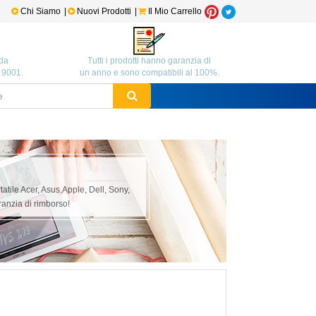
Chi Siamo
|
Nuovi Prodotti
|
Il Mio Carrello
da
Tutti i prodotti hanno garanzia di
O 9001.
un anno e sono compatibili al 100%.
rtatile Acer, Asus,Apple, Dell, Sony,
anzia di rimborso!