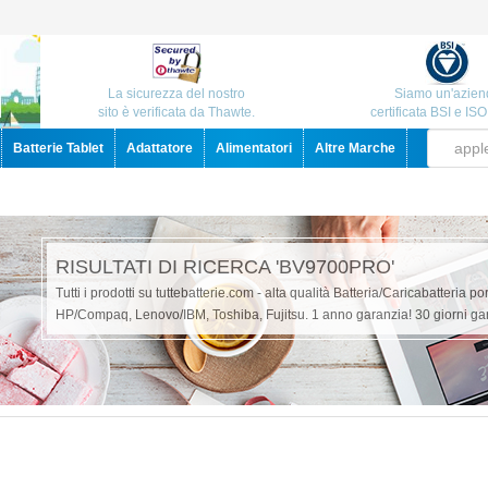
La sicurezza del nostro
Siamo un'azien
sito è verificata da Thawte.
certificata BSI e IS
Batterie Tablet
Adattatore
Alimentatori
Altre Marche
RISULTATI DI RICERCA 'BV9700PRO'
Tutti i prodotti su tuttebatterie.com - alta qualità Batteria/Caricabatteria po
HP/Compaq, Lenovo/IBM, Toshiba, Fujitsu. 1 anno garanzia! 30 giorni gar