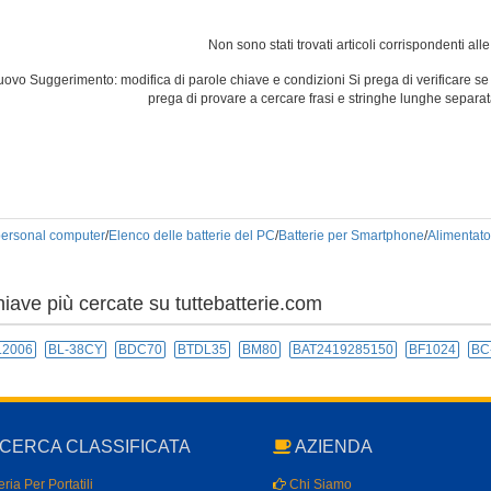
Non sono stati trovati articoli corrispondenti alle
uovo Suggerimento: modifica di parole chiave e condizioni Si prega di verificare se 
prega di provare a cercare frasi e stringhe lunghe separa
 personal computer
/
Elenco delle batterie del PC
/
Batterie per Smartphone
/
Alimentato
hiave più cercate su tuttebatterie.com
L2006
BL-38CY
BDC70
BTDL35
BM80
BAT2419285150
BF1024
BC
CERCA CLASSIFICATA
AZIENDA
ria Per Portatili
Chi Siamo