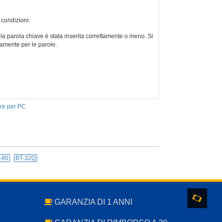
 condizioni.
la parola chiave è stata inserita correttamente o meno. Si
tamente per le parole.
re per PC
-80
BT-32Q
GARANZIA DI 1 ANNI