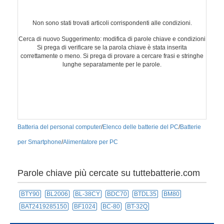
Non sono stati trovati articoli corrispondenti alle condizioni.
Cerca di nuovo Suggerimento: modifica di parole chiave e condizioni
Si prega di verificare se la parola chiave è stata inserita
correttamente o meno. Si prega di provare a cercare frasi e stringhe
lunghe separatamente per le parole.
Batteria del personal computer
/
Elenco delle batterie del PC
/
Batterie
per Smartphone
/
Alimentatore per PC
Parole chiave più cercate su tuttebatterie.com
BTY90
BL2006
BL-38CY
BDC70
BTDL35
BM80
BAT2419285150
BF1024
BC-80
BT-32Q