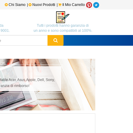
Chi Siamo
|
Nuovi Prodotti
|
Il Mio Carrello
da
Tutti i prodotti hanno garanzia di
O 9001.
un anno e sono compatibili al 100%.
rtatile Acer, Asus,Apple, Dell, Sony,
anzia di rimborso!