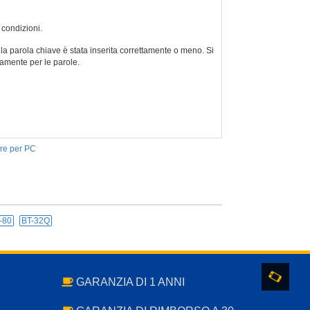
 condizioni.
la parola chiave è stata inserita correttamente o meno. Si
tamente per le parole.
re per PC
-80
BT-32Q
GARANZIA DI 1 ANNI