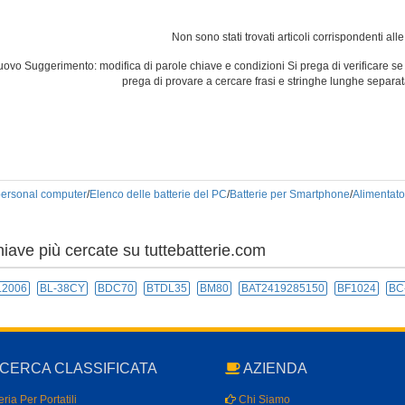
Non sono stati trovati articoli corrispondenti alle
uovo Suggerimento: modifica di parole chiave e condizioni Si prega di verificare se 
prega di provare a cercare frasi e stringhe lunghe separa
 personal computer
/
Elenco delle batterie del PC
/
Batterie per Smartphone
/
Alimentato
hiave più cercate su tuttebatterie.com
L2006
BL-38CY
BDC70
BTDL35
BM80
BAT2419285150
BF1024
BC
CERCA CLASSIFICATA
AZIENDA
ria Per Portatili
Chi Siamo