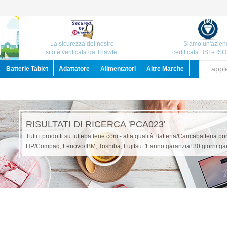
La sicurezza del nostro
Siamo un'azien
sito è verificata da Thawte.
certificata BSI e IS
Batterie Tablet
Adattatore
Alimentatori
Altre Marche
RISULTATI DI RICERCA 'PCA023'
Tutti i prodotti su tuttebatterie.com - alta qualità Batteria/Caricabatteria po
HP/Compaq, Lenovo/IBM, Toshiba, Fujitsu. 1 anno garanzia! 30 giorni gar