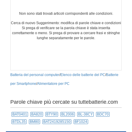
Non sono stati trovati articoli corrispondenti alle condizioni.
Cerca di nuovo Suggerimento: modifica di parole chiave e condizioni
Si prega di verificare se la parola chiave è stata inserita
correttamente o meno. Si prega di provare a cercare frasi e stringhe
lunghe separatamente per le parole.
Batteria del personal computer
/
Elenco delle batterie del PC
/
Batterie
per Smartphone
/
Alimentatore per PC
Parole chiave più cercate su tuttebatterie.com
BAT0401
BA820
BTY90
BL2006
BL-38CY
BDC70
BTDL35
BM80
BAT2419285150
BF1024