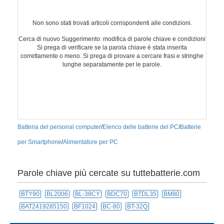
Non sono stati trovati articoli corrispondenti alle condizioni.
Cerca di nuovo Suggerimento: modifica di parole chiave e condizioni
Si prega di verificare se la parola chiave è stata inserita
correttamente o meno. Si prega di provare a cercare frasi e stringhe
lunghe separatamente per le parole.
Batteria del personal computer
/
Elenco delle batterie del PC
/
Batterie
per Smartphone
/
Alimentatore per PC
Parole chiave più cercate su tuttebatterie.com
BTY90
BL2006
BL-38CY
BDC70
BTDL35
BM80
BAT2419285150
BF1024
BC-80
BT-32Q