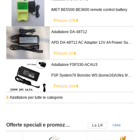
IMET BE5500 BE3600 remote control battery
Prezzo:
229
Adattatore DA-48T12
APD DA-48T12 AC Adapter 12V 4A Power Supply Cord
Prezzo:
22
Adattatore FSP330-ACAU3
FSP System76 Bonobo WS (bonw16)/Ultra 9/RTX5090
Prezzo:
164
Adattatore per tutte le categorie
Offerte speciali e promozioni
casa
La
2
/
4