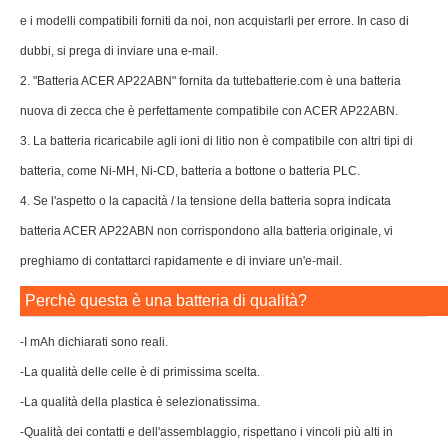
e i modelli compatibili forniti da noi, non acquistarli per errore. In caso di
dubbi, si prega di inviare una e-mail.
2. "Batteria ACER AP22ABN" fornita da tuttebatterie.com è una batteria
nuova di zecca che è perfettamente compatibile con ACER AP22ABN.
3. La batteria ricaricabile agli ioni di litio non è compatibile con altri tipi di
batteria, come Ni-MH, Ni-CD, batteria a bottone o batteria PLC.
4. Se l'aspetto o la capacità / la tensione della batteria sopra indicata
batteria ACER AP22ABN non corrispondono alla batteria originale, vi
preghiamo di contattarci rapidamente e di inviare un'e-mail.
Perchè questa è una batteria di qualità?
-I mAh dichiarati sono reali.
-La qualità delle celle è di primissima scelta.
-La qualità della plastica è selezionatissima.
-Qualità dei contatti e dell'assemblaggio, rispettano i vincoli più alti in