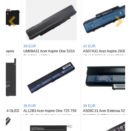
38 EUR
42 EUR
UM09A31 Acer Aspire One 531h
AS07A31 Acer Aspire 2930G
ZA3 ZG8 AO751h
4740G 5738G 4930 5735 5740
AS07A32 AS07A41
38 EUR
38 EUR
AL12B3 Acer Aspire One 725 756
AS09C31 Acer Extensa 5235
V5-171 B113 B113M AL12X32
5635ZG GATEWAY NV4400