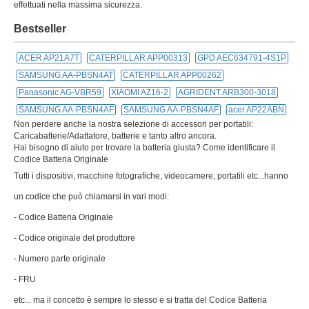
effettuati nella massima sicurezza.
Bestseller
ACER AP21A7T
CATERPILLAR APP00313
GPD AEC634791-4S1P
SAMSUNG AA-PBSN4AT
CATERPILLAR APP00262
Panasonic AG-VBR59
XIAOMI AZ16-2
AGRIDENT ARB300-3018
SAMSUNG AA-PBSN4AF
SAMSUNG AA-PBSN4AF
acer AP22ABN
Non perdere anche la nostra selezione di accessori per portatili:
Caricabatterie/Adattatore, batterie e tanto altro ancora.
Hai bisogno di aiuto per trovare la batteria giusta? Come identificare il
Codice Batteria Originale
Tutti i dispositivi, macchine fotografiche, videocamere, portatili etc...hanno
un codice che può chiamarsi in vari modi:
- Codice Batteria Originale
- Codice originale del produttore
- Numero parte originale
- FRU
etc... ma il concetto è sempre lo stesso e si tratta del Codice Batteria