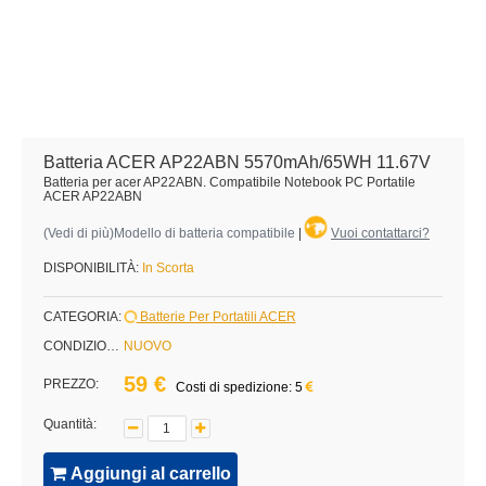
Batteria ACER AP22ABN 5570mAh/65WH 11.67V
Batteria per acer AP22ABN. Compatibile Notebook PC Portatile
ACER AP22ABN
(
Vedi di più
)Modello di batteria compatibile
|
Vuoi contattarci?
DISPONIBILITÀ:
In Scorta
CATEGORIA:
Batterie Per Portatili ACER
CONDIZIONE:
NUOVO
59 €
PREZZO:
Costi di spedizione: 5
Quantità:
Aggiungi al carrello