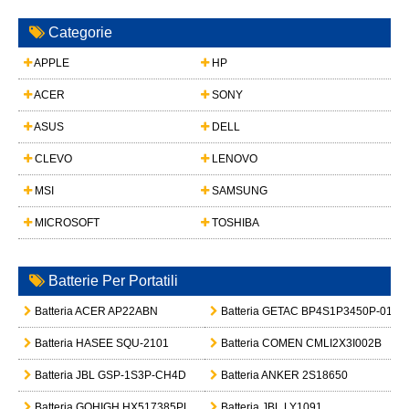
Categorie
APPLE
HP
ACER
SONY
ASUS
DELL
CLEVO
LENOVO
MSI
SAMSUNG
MICROSOFT
TOSHIBA
Batterie Per Portatili
Batteria ACER AP22ABN
Batteria GETAC BP4S1P3450P-01
Batteria HASEE SQU-2101
Batteria COMEN CMLI2X3I002B
Batteria JBL GSP-1S3P-CH4D
Batteria ANKER 2S18650
Batteria GOHIGH HX517385PL
Batteria JBL LY1091