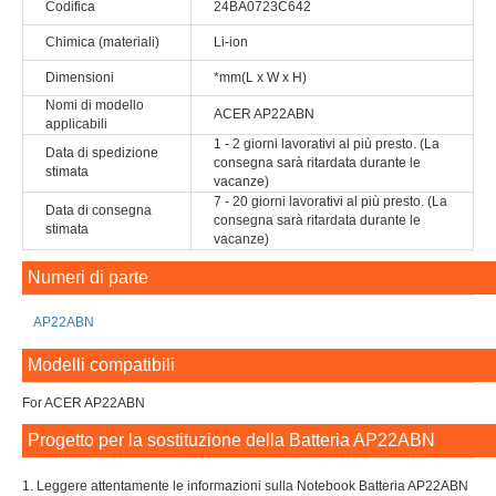
Codifica
24BA0723C642
Chimica (materiali)
Li-ion
Dimensioni
*mm(L x W x H)
Nomi di modello
ACER AP22ABN
applicabili
1 - 2 giorni lavorativi al più presto. (La
Data di spedizione
consegna sarà ritardata durante le
stimata
vacanze)
7 - 20 giorni lavorativi al più presto. (La
Data di consegna
consegna sarà ritardata durante le
stimata
vacanze)
Numeri di parte
AP22ABN
Modelli compatibili
For ACER AP22ABN
Progetto per la sostituzione della Batteria AP22ABN
1. Leggere attentamente le informazioni sulla Notebook Batteria AP22ABN