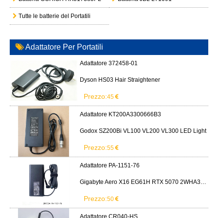
Tutte le batterie del Portatili
Adattatore Per Portatili
Adattatore 372458-01
Dyson HS03 Hair Straightener
Prezzo:
45
Adattatore KT200A3300666B3
Godox SZ200Bi VL100 VL200 VL300 LED Light
Prezzo:
55
Adattatore PA-1151-76
Gigabyte Aero X16 EG61H RTX 5070 2WHA3USC64AH LITEON PA-1151-76 150W adapter
Prezzo:
50
Adattatore CR040-HS