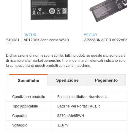
36 EUR
59 EUR
AP12D8K Acer Iconia W510
AP22ABN ACER AP22ABN
W510P Series
Dichiarazione di non responsabilità: tutti i prodotti su questo sito sono parti
di ricambio aftermarket generiche. I nomi dei marchi elencati indicano solo
la compatibilità di questi prodotti con varie macchine.
Spedizione
Pagamento
Specifiche
Condizione prodotto
Batteria sostitutiva, Nuovissima
Tipo applicabile
Batterie Per Portatili ACER
Capacità
5570mAh/65WH
Voltaggio
11.67V