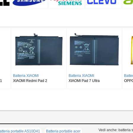
Batteria SAMSUNG
Batteria SAMSUNG
Batteria S
SAMSUNG Galaxy Tab S8 Ultra
SAMSUNG Galaxy Tab S9 Plus
SAMSUNG Ga
SM-X900
Wi-fi X810/5G X816
X510 X516 
Vedi anche: batteria s
teria portatile AS10D41
Batteria portatile acer