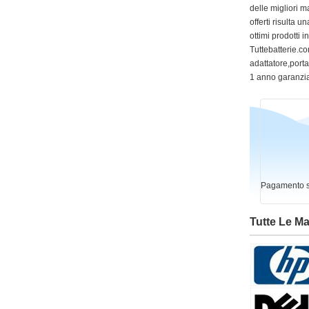
delle migliori m
offerti risulta
ottimi prodotti 
Tuttebatterie.com
adattatore,portat
1 anno garanzia
Pagamento si
Tutte Le M