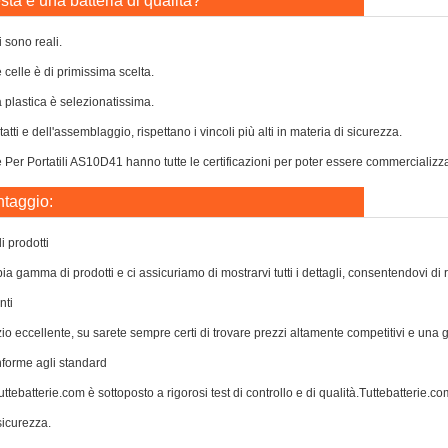
ta è una batteria di qualità?
i sono reali.
e celle è di primissima scelta.
a plastica è selezionatissima.
atti e dell'assemblaggio, rispettano i vincoli più alti in materia di sicurezza.
 Per Portatili AS10D41 hanno tutte le certificazioni per poter essere commercializzate
ntaggio:
 prodotti
a gamma di prodotti e ci assicuriamo di mostrarvi tutti i dettagli, consentendovi di 
nti
zio eccellente, su sarete sempre certi di trovare prezzi altamente competitivi e una
nforme agli standard
ttebatterie.com è sottoposto a rigorosi test di controllo e di qualità.Tuttebatterie.com 
icurezza.