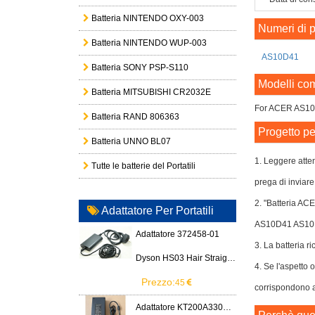
Batteria NINTENDO OXY-003
Numeri di p
Batteria NINTENDO WUP-003
AS10D41
Batteria SONY PSP-S110
Modelli com
Batteria MITSUBISHI CR2032E
For ACER AS1
Batteria RAND 806363
Progetto pe
Batteria UNNO BL07
1. Leggere atten
Tutte le batterie del Portatili
prega di inviare
2. "Batteria AC
Adattatore Per Portatili
AS10D41 AS10
Adattatore 372458-01
3. La batteria ri
Dyson HS03 Hair Straightener
4. Se l'aspett
Prezzo:
45
corrispondono al
Adattatore KT200A3300666B3