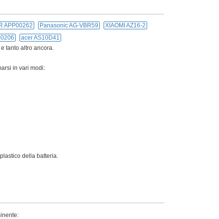
R APP00262
Panasonic AG-VBR59
XIAOMI AZ16-2
00206
acer AS10D41
 e tanto altro ancora.
arsi in vari modi:
lastico della batteria.
minente: