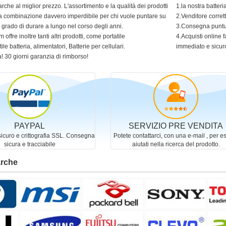
arche al miglior prezzo. L'assortimento e la qualità dei prodotti
1.la nostra batter
 una combinazione davvero imperdibile per chi vuole puntare su
2.Venditore corret
in grado di durare a lungo nel corso degli anni.
3.Consegna puntua
 offre inoltre tanti altri prodotti, come portatile
4.Acquisti online f
ile batteria, alimentatori, Batterie per cellulari.
immediato e sicur
! 30 giorni garanzia di rimborso!
PAYPAL
SERVIZIO PRE VENDITA
curo e crittografia SSL. Consegna
Potete contattarci, con una e-mail , per e
sicura e tracciabile
aiutati nella ricerca del prodotto.
arche