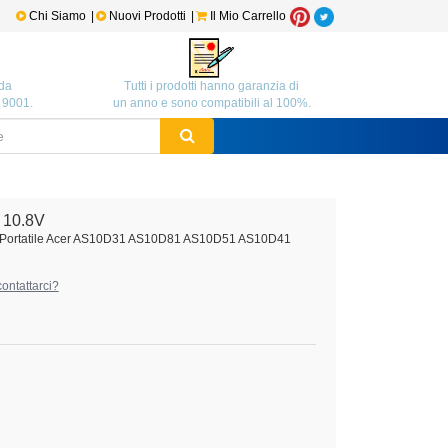
Chi Siamo
|
Nuovi Prodotti
|
Il Mio Carrello
da
Tutti i prodotti hanno garanzia di
O 9001.
un anno e sono compatibili al 100%.
 10.8V
C Portatile Acer AS10D31 AS10D81 AS10D51 AS10D41
ontattarci?