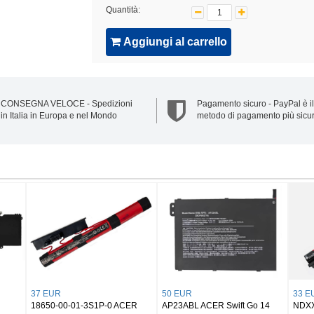
Quantità:
Aggiungi al carrello
CONSEGNA VELOCE - Spedizioni
Pagamento sicuro - PayPal è il
in Italia in Europa e nel Mondo
metodo di pagamento più sicu
42 EUR
38 EUR
38 EUR
AS07A31 Acer Aspire 2930G
AL12B3 Acer Aspire One 725
AS09C31 Ace