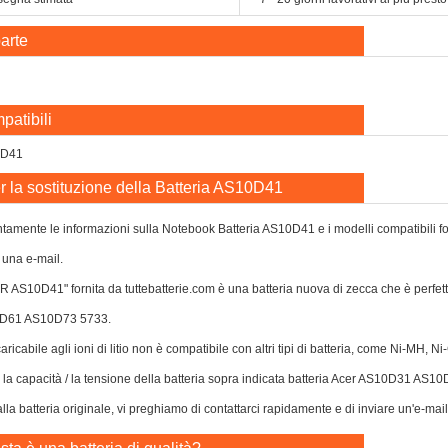
arte
patibili
0D41
r la sostituzione della Batteria AS10D41
tamente le informazioni sulla Notebook Batteria AS10D41 e i modelli compatibili forni
 una e-mail.
ER AS10D41" fornita da tuttebatterie.com è una batteria nuova di zecca che è p
D61 AS10D73 5733.
caricabile agli ioni di litio non è compatibile con altri tipi di batteria, come Ni-MH, 
o o la capacità / la tensione della batteria sopra indicata batteria Acer AS10
la batteria originale, vi preghiamo di contattarci rapidamente e di inviare un'e-mail