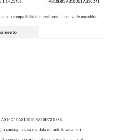
TEWAY NV4400
W510P Series
 solo la compatibilità di questi prodotti con varie macchine.
gamento
1 AS10D41 AS10D61 AS10D73 5733
o. (La consegna sarà ritardata durante le vacanze)
to. (La consegna sarà ritardata durante le vacanze)