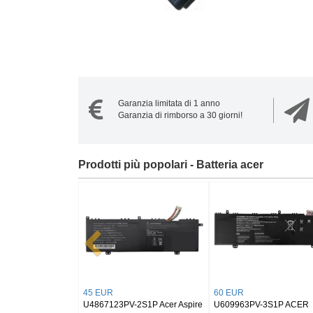
Garanzia limitata di 1 anno
Garanzia di rimborso a 30 giorni!
Prodotti più popolari - Batteria acer
38 EUR
38 EUR
S1P-0
AS10D41 Acer AS10D31
UM09A31 Acer Aspire One