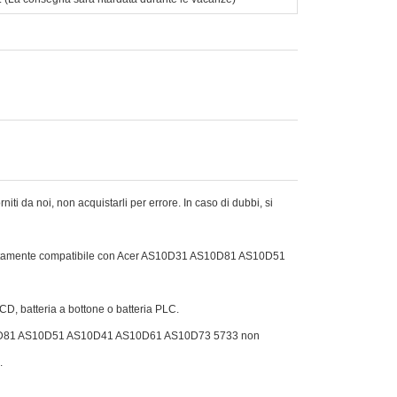
ti da noi, non acquistarli per errore. In caso di dubbi, si
erfettamente compatibile con Acer AS10D31 AS10D81 AS10D51
Ni-CD, batteria a bottone o batteria PLC.
D31 AS10D81 AS10D51 AS10D41 AS10D61 AS10D73 5733 non
.