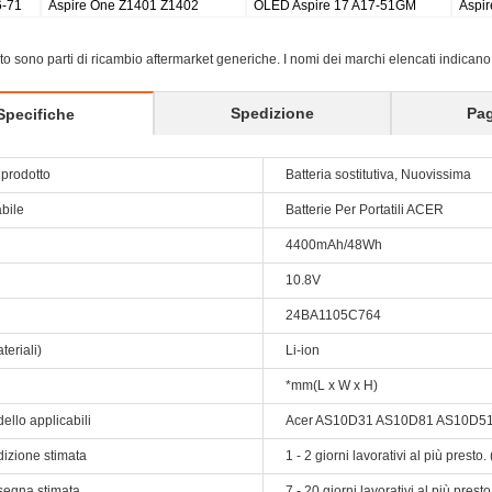
4740G 5738G 4930 5735 5740
756 V5-171 B113 B113M
5635ZG GA
AS07A32 AS07A41
AL12X32
sito sono parti di ricambio aftermarket generiche. I nomi dei marchi elencati indicano
Spedizione
Pa
Specifiche
prodotto
Batteria sostitutiva, Nuovissima
abile
Batterie Per Portatili ACER
4400mAh/48Wh
10.8V
24BA1105C764
teriali)
Li-ion
*mm(L x W x H)
ello applicabili
Acer AS10D31 AS10D81 AS10D5
dizione stimata
1 - 2 giorni lavorativi al più prest
segna stimata
7 - 20 giorni lavorativi al più pres