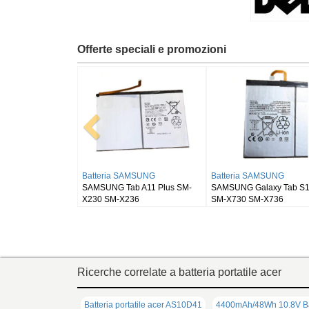
Offerte speciali e promozioni
Batteria RUGGEAR
Batteria BLACKVIEW
405
RugGear RG910
Blackview DK111
Ricerche correlate a batteria portatile acer
Batteria portatile acer AS10D41
4400mAh/48Wh 10.8V Bat