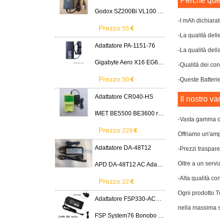
Perchè ques
Godox SZ200Bi VL100 VL200 VL300 LED Light
-I mAh dichiarat
Prezzo:
55
-La qualità dell
Adattatore PA-1151-76
-La qualità dell
Gigabyte Aero X16 EG61H RTX 5070 2WHA3USC64AH LITEON PA-1151-76 150W adapter
-Qualità dei cont
Prezzo:
50
-Queste Batterie
Adattatore CR040-HS
Il nostro va
IMET BE5500 BE3600 remote control battery
-Vasta gamma di
Prezzo:
229
Offriamo un'ampi
Adattatore DA-48T12
-Prezzi traspare
Oltre a un servi
APD DA-48T12 AC Adapter 12V 4A Power Supply Cord
-Alta qualità co
Prezzo:
22
Ogni prodotto Tu
Adattatore FSP330-ACAU3
nella massima s
FSP System76 Bonobo WS (bonw16)/Ultra 9/RTX5090