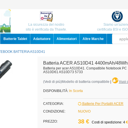
La sicurezza del nostro
Siamo un'azien
sito è verificata da Thawte.
certificata BSI e IS
Batterie Tablet
Adattatore
Alimentatori
Altre Marche
EBOOK BATTERIA AS10D41
Batteria ACER AS10D41 4400mAh/48Wh
Batteria per acer AS10D41. Compatibile Notebook P
AS10D61 AS10D73 5733
(
Vedi di più
)Modello di batteria compatibile
|
Vuoi c
DISPONIBILITÀ:
In Scorta
CATEGORIA:
Batterie Per Portatili ACER
CONDIZIONE:
NUOVO
38 €
PREZZO:
Costi di spedizione: 4