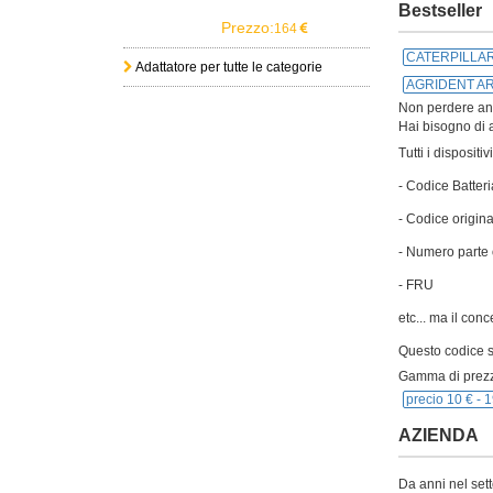
Bestseller
Prezzo:
164
CATERPILLAR
Adattatore per tutte le categorie
AGRIDENT AR
Non perdere anch
Hai bisogno di a
Tutti i disposit
- Codice Batteri
- Codice origina
- Numero parte 
- FRU
etc... ma il con
Questo codice si
Gamma di prezz
precio 10 € -
1
AZIENDA
Da anni nel sett