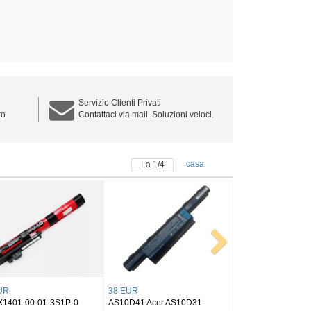
Servizio Clienti Privati
ro
Contattaci via mail. Soluzioni veloci.
casa
La
1
/
4
36 EUR
59 EUR
r Extensa 5235
AP12D8K Acer Iconia W510
AP22ABN ACER AP22AB