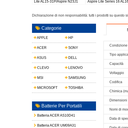
AS10D81 AS10D51 AS10D41
531h ZA3 ZG8 AO751h
AS10D61 AS10D73 5733
Dichiarazione di non responsabilità: tutti i prodotti su questo 
Categorie
APPLE
HP
Condizione 
ACER
SONY
Tipo applic
ASUS
DELL
Capacità
CLEVO
LENOVO
Voltaggio
MSI
SAMSUNG
Codifica
MICROSOFT
TOSHIBA
Chimica (ma
Dimensioni
Batterie Per Portatili
Nomi di mod
Batteria ACER AS10D41
Data di spe
Batteria ACER UM09A31
Data di con