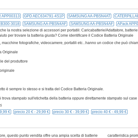
 APP00313
GPD AEC634791-4S1P
SAMSUNG AA-PBSN4AT
CATERPILLA
B300-3018
SAMSUNG AA-PBSN4AF
SAMSUNG AA-PBSN4AF
APack APP
e la nostra selezione di accessori per portatili: Caricabatterie/Adattatore, batterie
iuto per trovare la batteria giusta? Come identificare il Codice Batteria Originale
ivi, macchine fotografiche, videocamere, portatili etc...hanno un codice che può chiam
a Originale
le del produttore
originale
cetto è sempre lo stesso e si tratta del Codice Batteria Originale.
 trova stampato sull'etichetta della batteria oppure direttamente stampato sul case p
i
9,99 €
precio 20 € -
29,99 €
precio 30 € -
39,99 €
precio 40 € -
49,99 €
ore, questo punto vendita offre una ampia scelta di batterie
caratteristica pro