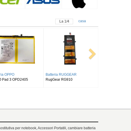
casa
La
1
/
4
AMSUNG
Batteria SAMSUNG
Batteria ALLDOCUBE
laxy Tab S9FE
SAMSUNG Tab Active Pro SM-
Alldocube T50
X518
T540/T545/T547
ostitutiva per notebook, Accessori Portatili, cambiare batteria