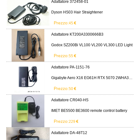
Adattatore 372458-01
Dyson HS03 Hair Straightener
Prezzo:
45
Adattatore KT200A3300666B3
Godox SZ200Bi VL100 VL200 VL300 LED Light
Prezzo:
55
Adattatore PA-1151-76
Gigabyte Aero X16 EG61H RTX 5070 2WHA3USC64AH LITEON PA-1151-76 150W adapter
Prezzo:
50
Adattatore CR040-HS
IMET BE5500 BE3600 remote control battery
Prezzo:
229
Adattatore DA-48T12