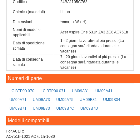
Codifica
24BA1105C763
Chimica (materiali)
Li-ion
Dimensioni
*mm(L x W x H)
Nomi di modello
Acer Aspire One 531h ZA3 ZG8 AO751h
applicabili
1 - 2 giorni lavorativi al più presto. (La
Data di spedizione
consegna sarà ritardata durante le
stimata
vacanze)
7 - 20 giorni lavorativi al più presto. (La
Data di consegna
consegna sarà ritardata durante le
stimata
vacanze)
Numeri di parte
LC.BTP00.070
LC.BTP00.071
UM09A31
UM09A41
UM09A71
UM09A73
UM09A75
UM09B31
UM09B34
UM09B71
UM09B73
UM09B7C
UM09B7D
Modelli compatibili
For ACER:
AO751h-1021 AO751h-1080