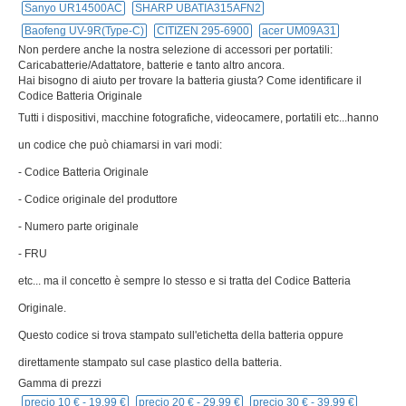
Sanyo UR14500AC
SHARP UBATIA315AFN2
Baofeng UV-9R(Type-C)
CITIZEN 295-6900
acer UM09A31
Non perdere anche la nostra selezione di accessori per portatili:
Caricabatterie/Adattatore, batterie e tanto altro ancora.
Hai bisogno di aiuto per trovare la batteria giusta? Come identificare il
Codice Batteria Originale
Tutti i dispositivi, macchine fotografiche, videocamere, portatili etc...hanno
un codice che può chiamarsi in vari modi:
- Codice Batteria Originale
- Codice originale del produttore
- Numero parte originale
- FRU
etc... ma il concetto è sempre lo stesso e si tratta del Codice Batteria
Originale.
Questo codice si trova stampato sull'etichetta della batteria oppure
direttamente stampato sul case plastico della batteria.
Gamma di prezzi
precio 10 € -
19,99 €
precio 20 € -
29,99 €
precio 30 € -
39,99 €