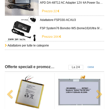
APD DA-48T12 AC Adapter 12V 4A Power Supply Cord
Prezzo:
22
Adattatore FSP330-ACAU3
FSP System76 Bonobo WS (bonw16)/Ultra 9/RTX5090
Prezzo:
164
Adattatore per tutte le categorie
Offerte speciali e promozioni
casa
La
2
/
4