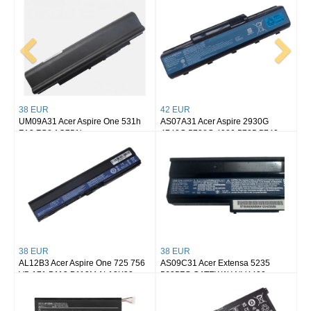
38 EUR
42 EUR
UM09A31 Acer Aspire One 531h
AS07A31 Acer Aspire 2930G
ZA3 ZG8 AO751h
4740G 5738G 4930 5735 5740
AS07A32 AS07A41
38 EUR
38 EUR
AL12B3 Acer Aspire One 725 756
AS09C31 Acer Extensa 5235
V5-171 B113 B113M AL12X32
5635ZG GATEWAY NV4400