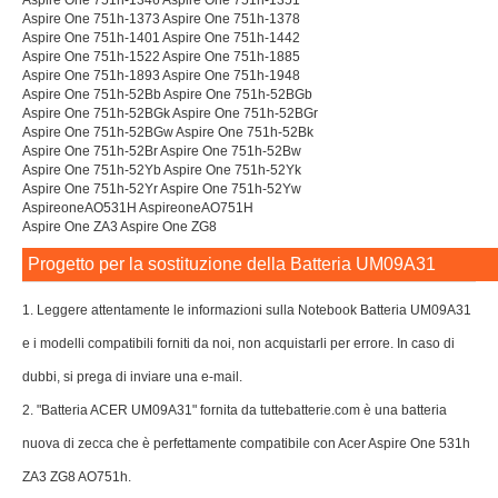
Aspire One 751h-1346 Aspire One 751h-1351
Aspire One 751h-1373 Aspire One 751h-1378
Aspire One 751h-1401 Aspire One 751h-1442
Aspire One 751h-1522 Aspire One 751h-1885
Aspire One 751h-1893 Aspire One 751h-1948
Aspire One 751h-52Bb Aspire One 751h-52BGb
Aspire One 751h-52BGk Aspire One 751h-52BGr
Aspire One 751h-52BGw Aspire One 751h-52Bk
Aspire One 751h-52Br Aspire One 751h-52Bw
Aspire One 751h-52Yb Aspire One 751h-52Yk
Aspire One 751h-52Yr Aspire One 751h-52Yw
AspireoneAO531H AspireoneAO751H
Aspire One ZA3 Aspire One ZG8
Progetto per la sostituzione della Batteria UM09A31
1. Leggere attentamente le informazioni sulla Notebook Batteria UM09A31
e i modelli compatibili forniti da noi, non acquistarli per errore. In caso di
dubbi, si prega di inviare una e-mail.
2. "Batteria ACER UM09A31" fornita da tuttebatterie.com è una batteria
nuova di zecca che è perfettamente compatibile con Acer Aspire One 531h
ZA3 ZG8 AO751h.