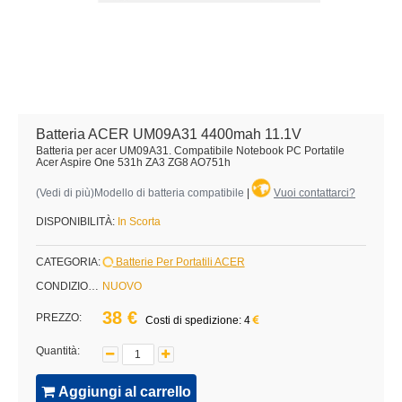
Batteria ACER UM09A31 4400mah 11.1V
Batteria per acer UM09A31. Compatibile Notebook PC Portatile
Acer Aspire One 531h ZA3 ZG8 AO751h
(
Vedi di più
)Modello di batteria compatibile
|
Vuoi contattarci?
DISPONIBILITÀ:
In Scorta
CATEGORIA:
Batterie Per Portatili ACER
CONDIZIONE:
NUOVO
38 €
PREZZO:
Costi di spedizione: 4
Quantità:
Aggiungi al carrello