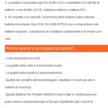
3. La batteria ricaricabile agli ioni di litio non è compatibile con altri tipi di
batteria, come Ni-MH, Ni-CD, batteria a bottone o batteria PLC.
4. Se l'aspetto o la capacità / la tensione della batteria sopra indicata
batteria Acer Aspire One 531h ZA3 ZG8 AO751h non corrispondono alla
batteria originale, vi preghiamo di contattarci rapidamente e di inviare un'e-
mail.
Perchè questa è una batteria di qualità?
-I mAh dichiarati sono reali.
-La qualità delle celle è di primissima scelta.
-La qualità della plastica è selezionatissima.
-Qualità dei contatti e dell'assemblaggio, rispettano i vincoli più alti in
materia di sicurezza.
-Queste Batterie Per Portatili UM09A31 hanno tutte le certificazioni per
poter essere commercializzate in Europa rispettando tutti i vincoli di