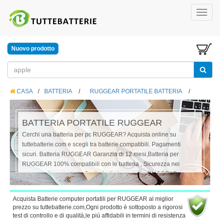
Nuovo prodotto
CASA
/
BATTERIA
/
RUGGEAR PORTATILE BATTERIA
/
BATTERIA PORTATILE RUGGEAR
Cerchi una batteria per pc RUGGEAR? Acquista online su
tuttebatterie.com e scegli tra batterie compatibili. Pagamenti
sicuri. Batteria RUGGEAR Garanzia di 12 mesi,Batteria per
RUGGEAR 100% compatibili con le batteria , Sicurezza nei
pagamenti e una vasta Scelta batteria portatile RUGGEAR,
tuttebatterie.com Il nostro obiettivo è quello di offrirti il nostro
miglior Servizio
Acquista Batterie computer portatili per RUGGEAR al miglior
prezzo su tuttebatterie.com,Ogni prodotto è sottoposto a rigorosi
test di controllo e di qualità,le più affidabili in termini di resistenza