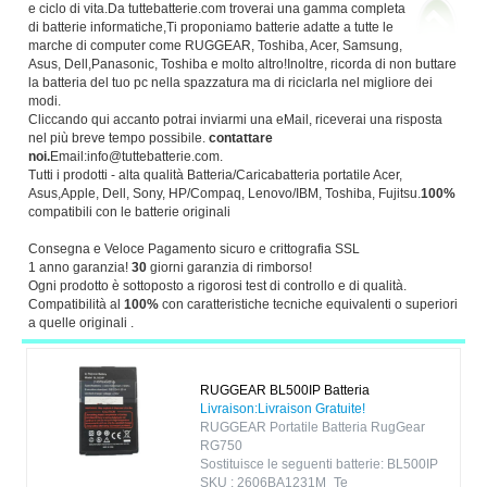
e ciclo di vita.Da tuttebatterie.com troverai una gamma completa
di batterie informatiche,Ti proponiamo batterie adatte a tutte le
marche di computer come RUGGEAR, Toshiba, Acer, Samsung,
Asus, Dell,Panasonic, Toshiba e molto altro!Inoltre, ricorda di non buttare
la batteria del tuo pc nella spazzatura ma di riciclarla nel migliore dei
modi.
Cliccando qui accanto potrai inviarmi una eMail, riceverai una risposta
nel più breve tempo possibile.
contattare
noi.
Email:info@tuttebatterie.com.
Tutti i prodotti - alta qualità Batteria/Caricabatteria portatile Acer,
Asus,Apple, Dell, Sony, HP/Compaq, Lenovo/IBM, Toshiba, Fujitsu.
100%
compatibili con le batterie originali
Consegna e Veloce Pagamento sicuro e crittografia SSL
1 anno garanzia!
30
giorni garanzia di rimborso!
Ogni prodotto è sottoposto a rigorosi test di controllo e di qualità.
Compatibilità al
100%
con caratteristiche tecniche equivalenti o superiori
a quelle originali .
RUGGEAR BL500IP Batteria
Livraison:Livraison Gratuite!
RUGGEAR Portatile Batteria RugGear
RG750
Sostituisce le seguenti batterie: BL500IP
SKU : 2606BA1231M_Te