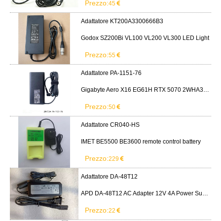
Prezzo:
45
Adattatore KT200A3300666B3
Godox SZ200Bi VL100 VL200 VL300 LED Light
Prezzo:
55
Adattatore PA-1151-76
Gigabyte Aero X16 EG61H RTX 5070 2WHA3USC64AH LITEON PA-1151-76 150W adapter
Prezzo:
50
Adattatore CR040-HS
IMET BE5500 BE3600 remote control battery
Prezzo:
229
Adattatore DA-48T12
APD DA-48T12 AC Adapter 12V 4A Power Supply Cord
Prezzo:
22