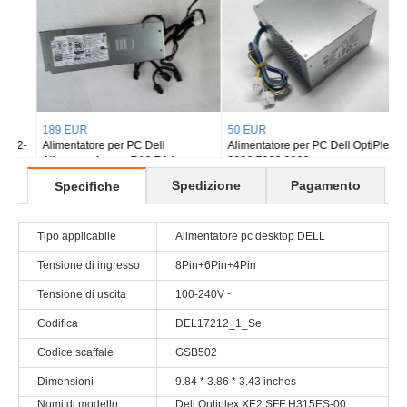
50 EUR
68 EUR
Alimentatore per PC Dell OptiPlex
Alimentatore per PC Dell Precision
3020 7020 9020
5720 XPS 7760
Spedizione
Pagamento
Specifiche
Tipo applicabile
Alimentatore pc desktop DELL
Tensione di ingresso
8Pin+6Pin+4Pin
Tensione di uscita
100-240V~
Codifica
DEL17212_1_Se
Codice scaffale
GSB502
Dimensioni
9.84 * 3.86 * 3.43 inches
Nomi di modello
Dell Optiplex XE2 SFF H315ES-00