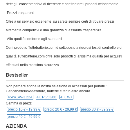
dettagli, consentendovi di ricercare e confrontare i prodotti velocemente.
-Prezzi trasparenti
Oltre a un servizio eccellente, su sarete sempre certi di trovare prezzi
altamente competitivi e una garanzia di assoluta trasparenza.
-Alta qualità conforme agli standard
Ogni prodotto Tuttebatterie.com è sottoposto a rigorosi test di controllo e di
qualità.Tuttebatterie.com offre solo prodotti di altissima qualità per acquisti
effettuati nella massima sicurezza.
Bestseller
Non perdere anche la nostra selezione di accessori per portatili:
Caricabatterie/Adattatore, batterie e tanto altro ancora.
45W/14V-3.22A
4ICP5/53/88
4FCWX
Gamma di prezzi
precio 10 € -
19,99 €
precio 20 € -
29,99 €
precio 30 € -
39,99 €
precio 40 € -
49,99 €
AZIENDA