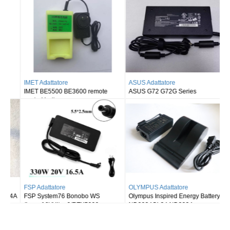
ASUS Adattatore
ASUS Adattatore
ASUS G72 G72G Series
ASUS ROG Strix scar 16 2025
G635LW RTX5080
OLYMPUS Adattatore
DELL Adattatore
Olympus Inspired Energy Battery
Dell Alienware m18/R9-7845HX
ND2034OL34 ND2034