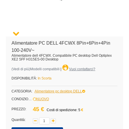
Alimentatore PC DELL 4FCWX 8Pin+6Pin+4Pin
100-240V~
Alimentatore dell 4FCWX. Compatibile PC desktop Dell Optiplex
XE2 SFF H315ES-00 Desktop
(
Vedi di più
)Modelli compatibili
|
Vuoi contattarci?
DISPONIBILITÀ:
In Scorta
CATEGORIA:
Alimentatore pc desktop DELL
CONDIZIONE:
NUOVO
45 €
PREZZO:
Costi di spedizione: 5
Quantità: