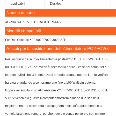
applicabili
Desktop
Numeri di parte
4FCWX D315ES-00 D315E001L VX372
Modelli compatibili
For Dell Optiplex XE2 9020 7020 3020 SFF
Articoli per la sostituzione dell' Alimentatore PC 4FCWX
Per l'acquisto del nuovo Alimentatore pc desktop DELL 4FCWX D315ES-
00 D315E001L VX372 invece è necessario aprire il case del computer e
leggere sull'etichetta la potenza di energia erogata oppure fare le verifiche
hardware andando a comprarne uno fino a 100 Watt più potente.
Dopo aver sostituito un Alimentatore PC 4FCWX D315ES-00 D315E001L
VX372 vecchio o guasto il computer mostrerà almeno due sensibili
miglioramenti: si accenderà e si spegnerà molto più rapidamente e la
ventola farà meno rumore, perchè nuova e senza polvere e con minore