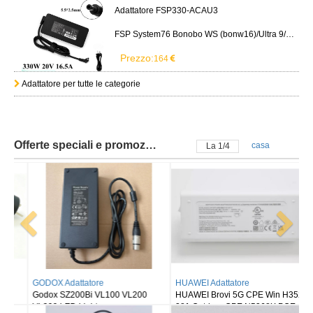
Adattatore FSP330-ACAU3
FSP System76 Bonobo WS (bonw16)/Ultra 9/RTX5090
Prezzo:
164
Adattatore per tutte le categorie
Offerte speciali e promozioni
casa
La
2
/
4
HUAWEI Adattatore
TRIMBLE Adattatore
HUAWEI Brovi 5G CPE Win H352-
Charger Trimble GPS GNSS Total
381 Outdoor CPE N5368X POE
Station S6 S8 R10 R6 R8