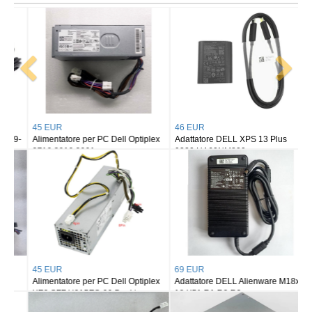
46 EUR
55 EUR
Adattatore DELL XPS 13 Plus
Alimentatore per PC Delta 7816N
9320 HA60NM200
7916N 7808N DPS-200PB-203A
69 EUR
60 EUR
Adattatore DELL Alienware M18x
Alimentatore per PC Dell Optiplex
18 X51 R1 R2 R3
330 740 745 755 360 380MT