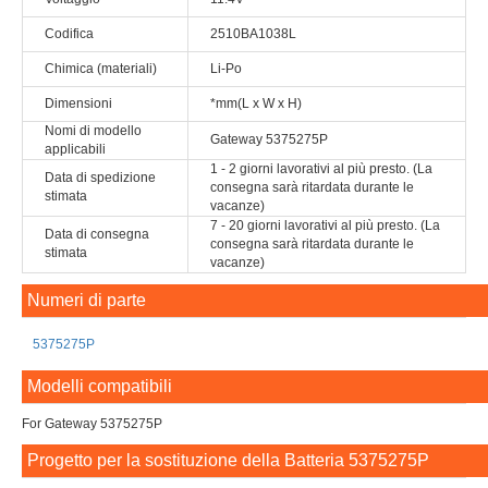
Codifica
2510BA1038L
Chimica (materiali)
Li-Po
Dimensioni
*mm(L x W x H)
Nomi di modello
Gateway 5375275P
applicabili
1 - 2 giorni lavorativi al più presto. (La
Data di spedizione
consegna sarà ritardata durante le
stimata
vacanze)
7 - 20 giorni lavorativi al più presto. (La
Data di consegna
consegna sarà ritardata durante le
stimata
vacanze)
Numeri di parte
5375275P
Modelli compatibili
For Gateway 5375275P
Progetto per la sostituzione della Batteria 5375275P