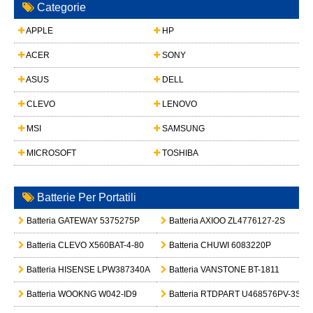
Categorie
APPLE
HP
ACER
SONY
ASUS
DELL
CLEVO
LENOVO
MSI
SAMSUNG
MICROSOFT
TOSHIBA
Batterie Per Portatili
Batteria GATEWAY 5375275P
Batteria AXIOO ZL4776127-2S
Batteria CLEVO X560BAT-4-80
Batteria CHUWI 6083220P
Batteria HISENSE LPW387340A
Batteria VANSTONE BT-1811
Batteria WOOKNG W042-ID9
Batteria RTDPART U468576PV-3S1P