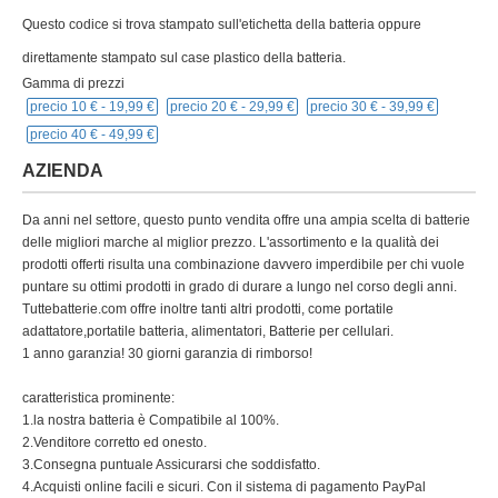
Questo codice si trova stampato sull'etichetta della batteria oppure
direttamente stampato sul case plastico della batteria.
Gamma di prezzi
precio 10 € -
19,99 €
precio 20 € -
29,99 €
precio 30 € -
39,99 €
precio 40 € -
49,99 €
AZIENDA
Da anni nel settore, questo punto vendita offre una ampia scelta di batterie
delle migliori marche al miglior prezzo. L'assortimento e la qualità dei
prodotti offerti risulta una combinazione davvero imperdibile per chi vuole
puntare su ottimi prodotti in grado di durare a lungo nel corso degli anni.
Tuttebatterie.com offre inoltre tanti altri prodotti, come portatile
adattatore,portatile batteria, alimentatori, Batterie per cellulari.
1 anno garanzia! 30 giorni garanzia di rimborso!
caratteristica prominente:
1.la nostra batteria è Compatibile al 100%.
2.Venditore corretto ed onesto.
3.Consegna puntuale Assicurarsi che soddisfatto.
4.Acquisti online facili e sicuri. Con il sistema di pagamento PayPal