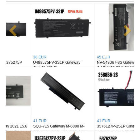
38 EUR
45 EUR
U488575PV-3S1P Gateway
NV-549067-3S Gateway
Gwtc51427-Bk
GWTN156-5BK GWNR71517-BK
GWTN156-4PR
41 EUR
41 EUR
SQU-715 Gateway M-6800 M-
3576127P-2S1P Gateway
6823a SQU-720 W35044LB
GWNC21524-BK BL GR RD
W35052LB 6501210