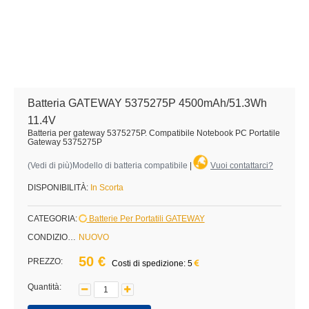
Batteria GATEWAY 5375275P 4500mAh/51.3Wh
11.4V
Batteria per gateway 5375275P. Compatibile Notebook PC Portatile
Gateway 5375275P
(
Vedi di più
)Modello di batteria compatibile
|
Vuoi contattarci?
DISPONIBILITÀ:
In Scorta
CATEGORIA:
Batterie Per Portatili GATEWAY
CONDIZIONE:
NUOVO
50 €
PREZZO:
Costi di spedizione: 5
Quantità: