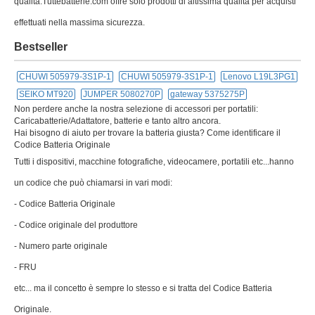
qualità.Tuttebatterie.com offre solo prodotti di altissima qualità per acquisti
effettuati nella massima sicurezza.
Bestseller
CHUWI 505979-3S1P-1
CHUWI 505979-3S1P-1
Lenovo L19L3PG1
SEIKO MT920
JUMPER 5080270P
gateway 5375275P
Non perdere anche la nostra selezione di accessori per portatili:
Caricabatterie/Adattatore, batterie e tanto altro ancora.
Hai bisogno di aiuto per trovare la batteria giusta? Come identificare il
Codice Batteria Originale
Tutti i dispositivi, macchine fotografiche, videocamere, portatili etc...hanno
un codice che può chiamarsi in vari modi:
- Codice Batteria Originale
- Codice originale del produttore
- Numero parte originale
- FRU
etc... ma il concetto è sempre lo stesso e si tratta del Codice Batteria
Originale.