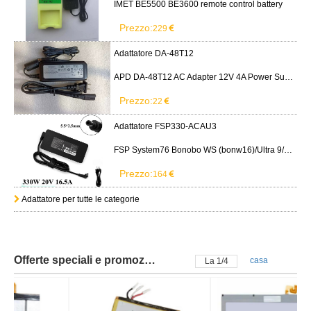
IMET BE5500 BE3600 remote control battery
Prezzo:
229
Adattatore DA-48T12
APD DA-48T12 AC Adapter 12V 4A Power Supply Cord
Prezzo:
22
Adattatore FSP330-ACAU3
FSP System76 Bonobo WS (bonw16)/Ultra 9/RTX5090
Prezzo:
164
Adattatore per tutte le categorie
Offerte speciali e promozioni
casa
La
2
/
4