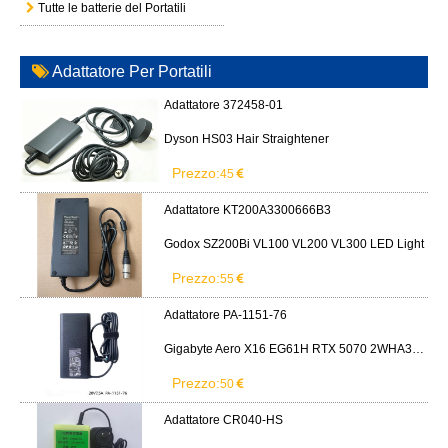
Tutte le batterie del Portatili
Adattatore Per Portatili
Adattatore 372458-01
Dyson HS03 Hair Straightener
Prezzo:
45
Adattatore KT200A3300666B3
Godox SZ200Bi VL100 VL200 VL300 LED Light
Prezzo:
55
Adattatore PA-1151-76
Gigabyte Aero X16 EG61H RTX 5070 2WHA3USC64AH LITEON PA-1151-76 150W adapter
Prezzo:
50
Adattatore CR040-HS