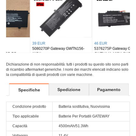
39 EUR
46 EUR
5080270P Gateway GWTN156-
5376275P Gateway GWTN141-10
11BK
GWTN141-10BK GWTN141-4
GWTN156-5BL Gwtn1
Dichiarazione di non responsabilità: tutti i prodotti su questo sito sono parti
di ricambio aftermarket generiche. I nomi dei marchi elencati indicano solo
la compatibilità di questi prodotti con varie macchine.
Spedizione
Pagamento
Specifiche
Condizione prodotto
Batteria sostitutiva, Nuovissima
Tipo applicabile
Batterie Per Portatili GATEWAY
Capacità
4500mAh/51.3Wh
Voltaggio
11.4V