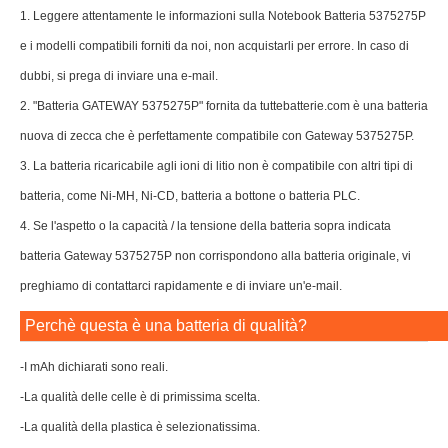
1. Leggere attentamente le informazioni sulla Notebook Batteria 5375275P
e i modelli compatibili forniti da noi, non acquistarli per errore. In caso di
dubbi, si prega di inviare una e-mail.
2. "Batteria GATEWAY 5375275P" fornita da tuttebatterie.com è una batteria
nuova di zecca che è perfettamente compatibile con Gateway 5375275P.
3. La batteria ricaricabile agli ioni di litio non è compatibile con altri tipi di
batteria, come Ni-MH, Ni-CD, batteria a bottone o batteria PLC.
4. Se l'aspetto o la capacità / la tensione della batteria sopra indicata
batteria Gateway 5375275P non corrispondono alla batteria originale, vi
preghiamo di contattarci rapidamente e di inviare un'e-mail.
Perchè questa è una batteria di qualità?
-I mAh dichiarati sono reali.
-La qualità delle celle è di primissima scelta.
-La qualità della plastica è selezionatissima.