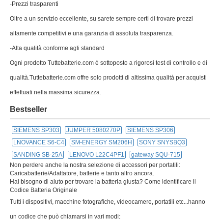
-Prezzi trasparenti
Oltre a un servizio eccellente, su sarete sempre certi di trovare prezzi
altamente competitivi e una garanzia di assoluta trasparenza.
-Alta qualità conforme agli standard
Ogni prodotto Tuttebatterie.com è sottoposto a rigorosi test di controllo e di
qualità.Tuttebatterie.com offre solo prodotti di altissima qualità per acquisti
effettuati nella massima sicurezza.
Bestseller
SIEMENS SP303
JUMPER 5080270P
SIEMENS SP306
LNOVANCE S6-C4
SM-ENERGY SM206H
SONY SNYSBQ3
SANDING SB-25A
LENOVO L22C4PF1
gateway SQU-715
Non perdere anche la nostra selezione di accessori per portatili:
Caricabatterie/Adattatore, batterie e tanto altro ancora.
Hai bisogno di aiuto per trovare la batteria giusta? Come identificare il
Codice Batteria Originale
Tutti i dispositivi, macchine fotografiche, videocamere, portatili etc...hanno
un codice che può chiamarsi in vari modi: