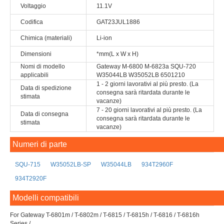
Voltaggio
11.1V
Codifica
GAT23JUL1886
Chimica (materiali)
Li-ion
Dimensioni
*mm(L x W x H)
Nomi di modello
Gateway M-6800 M-6823a SQU-720
applicabili
W35044LB W35052LB 6501210
1 - 2 giorni lavorativi al più presto. (La
Data di spedizione
consegna sarà ritardata durante le
stimata
vacanze)
7 - 20 giorni lavorativi al più presto. (La
Data di consegna
consegna sarà ritardata durante le
stimata
vacanze)
Numeri di parte
SQU-715
W35052LB-SP
W35044LB
934T2960F
934T2920F
Modelli compatibili
For Gateway T-6801m / T-6802m / T-6815 / T-6815h / T-6816 / T-6816h
Series /