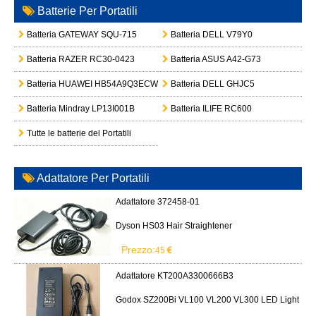
Batterie Per Portatili
Batteria GATEWAY SQU-715
Batteria DELL V79Y0
Batteria RAZER RC30-0423
Batteria ASUS A42-G73
Batteria HUAWEI HB54A9Q3ECW
Batteria DELL GHJC5
Batteria Mindray LP13I001B
Batteria ILIFE RC600
Tutte le batterie del Portatili
Adattatore Per Portatili
Adattatore 372458-01
Dyson HS03 Hair Straightener
Prezzo:
45
Adattatore KT200A3300666B3
Godox SZ200Bi VL100 VL200 VL300 LED Light