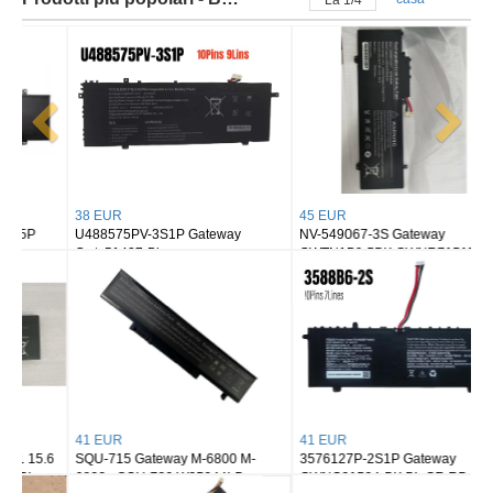
La
2
/
4
38 EUR
45 EUR
U488575PV-3S1P Gateway
NV-549067-3S Gateway
Gwtc51427-Bk
GWTN156-5BK GWNR71517-BK
GWTN156-4PR
41 EUR
41 EUR
SQU-715 Gateway M-6800 M-
3576127P-2S1P Gateway
6823a SQU-720 W35044LB
GWNC21524-BK BL GR RD