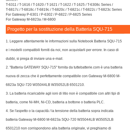
T-6311 / T-1616 / T-1620 / T-1621 / T-1622 / T-1625 / T-6308c Series /
T-6817c / T-6818c / T-6819c / T-6820c / T-6821c / T-6822c / T-6823c Series
For Gateway P-6301 / P-6302 / P-6822 / P-6825 Series
For Gateway M-6823a / M-6800
Progetto per la sostituzione della Batteria SQU-715
1. Leggere attentamente le informazioni sulla Notebook Batteria SQU-715
e i modelli compatibili forniti da noi, non acquistarli per errore. In caso di
dubbi, si prega di inviare una e-mail.
2. "Batteria GATEWAY SQU-715" fornita da tuttebatterie.com è una batteria
nuova di zecca che è perfettamente compatibile con Gateway M-6800 M-
6823a SQU-720 W35044LB W35052LB 6501210.
3. La batteria ricaricabile agli ioni di litio non è compatibile con altri tipi di
batteria, come Ni-MH, Ni-CD, batteria a bottone o batteria PLC.
4. Se l'aspetto o la capacità / la tensione della batteria sopra indicata
batteria Gateway M-6800 M-6823a SQU-720 W35044LB W35052LB
6501210 non corrispondono alla batteria originale, vi preghiamo di