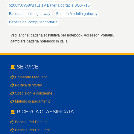
5200mAh/58WH 11.1V Batteria portatile SQU-715
Batteria portatile gateway
Batteria Modello gateway
Batteria del computer portatile
Vedi anche: batteria sostitutiva per notebook, Accessori Portatili,
cambiare batteria notebook in Italia
SERVICE
Domande Frequenti
Politica di ritorno
Spedizioni e consegne
Metodo di pagamento
RICERCA CLASSIFICATA
Batteria Per Portatili
Batteria Per Cellulare