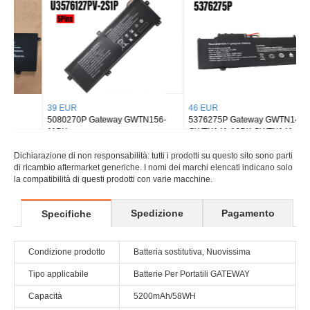
W35052LB 6501210
39 EUR
46 EUR
5080270P Gateway GWTN156-
5376275P Gateway GWTN141-10
11BK
GWTN141-10BK GWTN141-4
GWTN156-5BL Gwtn1
Dichiarazione di non responsabilità: tutti i prodotti su questo sito sono parti
di ricambio aftermarket generiche. I nomi dei marchi elencati indicano solo
la compatibilità di questi prodotti con varie macchine.
Spedizione
Pagamento
Specifiche
Condizione prodotto
Batteria sostitutiva, Nuovissima
Tipo applicabile
Batterie Per Portatili GATEWAY
Capacità
5200mAh/58WH