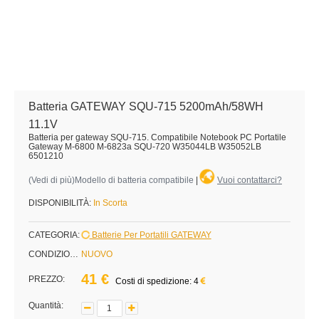
Batteria GATEWAY SQU-715 5200mAh/58WH
11.1V
Batteria per gateway SQU-715. Compatibile Notebook PC Portatile
Gateway M-6800 M-6823a SQU-720 W35044LB W35052LB
6501210
(
Vedi di più
)Modello di batteria compatibile
|
Vuoi contattarci?
DISPONIBILITÀ:
In Scorta
CATEGORIA:
Batterie Per Portatili GATEWAY
CONDIZIONE:
NUOVO
41 €
PREZZO:
Costi di spedizione: 4
Quantità: