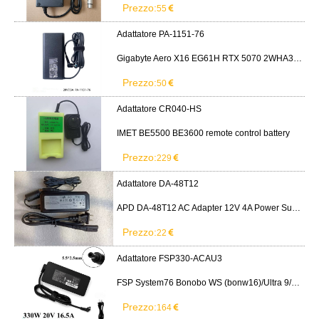
Prezzo:
55
Adattatore PA-1151-76
Gigabyte Aero X16 EG61H RTX 5070 2WHA3USC64AH LITEON PA-1151-76 150W adapter
Prezzo:
50
Adattatore CR040-HS
IMET BE5500 BE3600 remote control battery
Prezzo:
229
Adattatore DA-48T12
APD DA-48T12 AC Adapter 12V 4A Power Supply Cord
Prezzo:
22
Adattatore FSP330-ACAU3
FSP System76 Bonobo WS (bonw16)/Ultra 9/RTX5090
Prezzo:
164