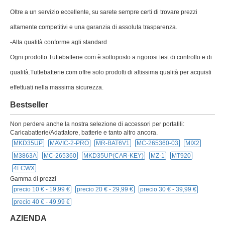
Oltre a un servizio eccellente, su sarete sempre certi di trovare prezzi
altamente competitivi e una garanzia di assoluta trasparenza.
-Alta qualità conforme agli standard
Ogni prodotto Tuttebatterie.com è sottoposto a rigorosi test di controllo e di
qualità.Tuttebatterie.com offre solo prodotti di altissima qualità per acquisti
effettuati nella massima sicurezza.
Bestseller
Non perdere anche la nostra selezione di accessori per portatili:
Caricabatterie/Adattatore, batterie e tanto altro ancora.
MKD35UP
MAVIC-2-PRO
MR-BAT6V1
MC-265360-03
MIX2
M3863A
MC-265360
MKD35UP(CAR-KEY)
MZ-1
MT920
4FCWX
Gamma di prezzi
precio 10 € -
19,99 €
precio 20 € -
29,99 €
precio 30 € -
39,99 €
precio 40 € -
49,99 €
AZIENDA