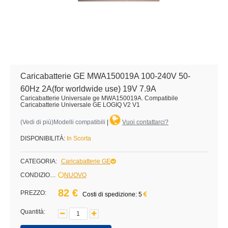
Caricabatterie GE MWA150019A 100-240V 50-
60Hz 2A(for worldwide use) 19V 7.9A
Caricabatterie Universale ge MWA150019A. Compatibile
Caricabatterie Universale GE LOGIQ V2 V1
(
Vedi di più
)Modelli compatibili
|
Vuoi contattarci?
DISPONIBILITÀ:
In Scorta
CATEGORIA:
Caricabatterie GE
CONDIZIONE:
NUOVO
82 €
PREZZO:
Costi di spedizione: 5
Quantità: