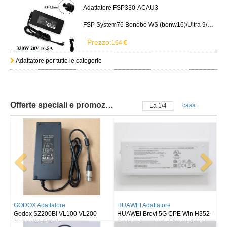
Adattatore FSP330-ACAU3
FSP System76 Bonobo WS (bonw16)/Ultra 9/RTX5090
Prezzo:
164
Adattatore per tutte le categorie
Offerte speciali e promozioni
casa
La
2
/
4
HUAWEI Adattatore
TRIMBLE Adattatore
HUAWEI Brovi 5G CPE Win H352-
Charger Trimble GPS GNSS Total
381 Outdoor CPE N5368X POE
Station S6 S8 R10 R6 R8