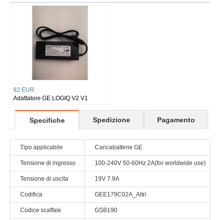
82 EUR
Adattatore GE LOGIQ V2 V1
Spedizione
Pagamento
Specifiche
Tipo applicabile
Caricabatterie GE
Tensione di ingresso
100-240V 50-60Hz 2A(for worldwide use)
Tensione di uscita
19V 7.9A
Codifica
GEE179C02A_Altri
Codice scaffale
GSB190