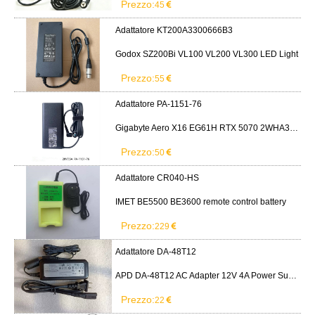
Prezzo:
45
Adattatore KT200A3300666B3
Godox SZ200Bi VL100 VL200 VL300 LED Light
Prezzo:
55
Adattatore PA-1151-76
Gigabyte Aero X16 EG61H RTX 5070 2WHA3USC64AH LITEON PA-1151-76 150W adapter
Prezzo:
50
Adattatore CR040-HS
IMET BE5500 BE3600 remote control battery
Prezzo:
229
Adattatore DA-48T12
APD DA-48T12 AC Adapter 12V 4A Power Supply Cord
Prezzo:
22