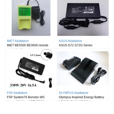
ASUS Adattatore
ASUS Adattatore
ASUS G72 G72G Series
ASUS ROG Strix scar 16 2025
G635LW RTX5080
OLYMPUS Adattatore
DELL Adattatore
Olympus Inspired Energy Battery
Dell Alienware m18/R9-7845HX
ND2034OL34 ND2034