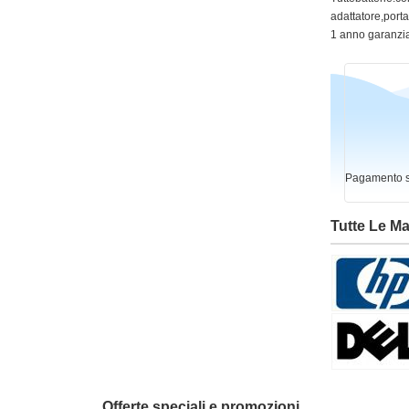
adattatore,portat
1 anno garanzia
Pagamento si
Tutte Le M
Offerte speciali e promozioni