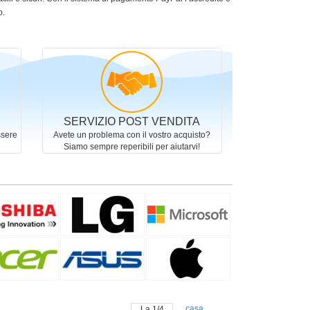
o.
SERVIZIO POST VENDITA
ssere
Avete un problema con il vostro acquisto?
Siamo sempre reperibili per aiutarvi!
casa
La
1
/
4