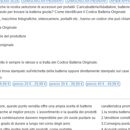
B300-3018
SAMSUNG AA-PBSN4AF
SAMSUNG AA-PBSN4AF
APack APP
e la nostra selezione di accessori per portatili: Caricabatterie/Adattatore, batterie
iuto per trovare la batteria giusta? Come identificare il Codice Batteria Originale
ivi, macchine fotografiche, videocamere, portatili etc...hanno un codice che può chiam
a Originale
le del produttore
originale
cetto è sempre lo stesso e si tratta del Codice Batteria Originale.
 trova stampato sull'etichetta della batteria oppure direttamente stampato sul case p
i
9,99 €
precio 20 € -
29,99 €
precio 30 € -
39,99 €
precio 40 € -
49,99 €
ore, questo punto vendita offre una ampia scelta di batterie
caratteristica pro
arche al miglior prezzo. L'assortimento e la qualità dei prodotti
1.la nostra batter
 una combinazione davvero imperdibile per chi vuole puntare su
2.Venditore corret
in grado di durare a lungo nel corso degli anni.
3.Consegna puntua
 offre inoltre tanti altri prodotti, come portatile
4.Acquisti online f