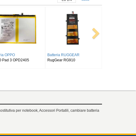
AMSUNG
Batteria SAMSUNG
Batteria ALLDOCUBE
laxy Tab S9FE
SAMSUNG Tab Active Pro SM-
Alldocube T50
X518
T540/T545/T547
ostitutiva per notebook, Accessori Portatili, cambiare batteria