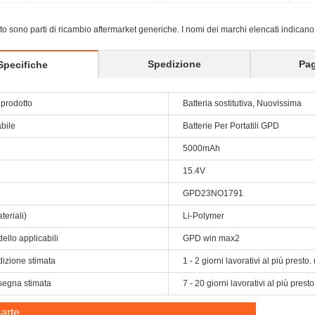
Laptop Gam
sito sono parti di ricambio aftermarket generiche. I nomi dei marchi elencati indicano
Spedizione
Pa
Specifiche
prodotto
Batteria sostitutiva, Nuovissima
abile
Batterie Per Portatili GPD
5000mAh
15.4V
GPD23NO1791
teriali)
Li-Polymer
ello applicabili
GPD win max2
dizione stimata
1 - 2 giorni lavorativi al più prest
segna stimata
7 - 20 giorni lavorativi al più pres
arte