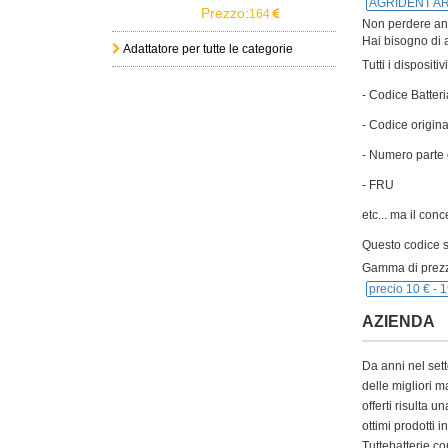
AGRIDENT AR
Prezzo:
164
Non perdere anch
Hai bisogno di a
Adattatore per tutte le categorie
Tutti i disposit
- Codice Batteri
- Codice origina
- Numero parte 
- FRU
etc... ma il con
Questo codice si
Gamma di prezz
precio 10 € -
1
AZIENDA
Da anni nel sett
delle migliori m
offerti risulta
ottimi prodotti 
Tuttebatterie.com