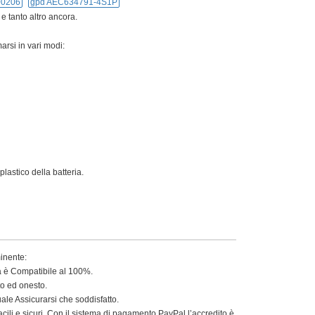
00206
gpd AEC634791-4S1P
 e tanto altro ancora.
arsi in vari modi:
lastico della batteria.
minente:
ia è Compatibile al 100%.
to ed onesto.
le Assicurarsi che soddisfatto.
acili e sicuri. Con il sistema di pagamento PayPal l’accredito è