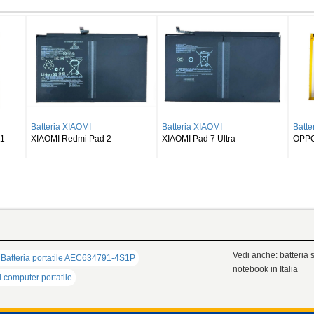
Batteria SAMSUNG
Batteria SAMSUNG
Batteria S
SAMSUNG Galaxy Tab S8 Ultra
SAMSUNG Galaxy Tab S9 Plus
SAMSUNG Ga
SM-X900
Wi-fi X810/5G X816
X510 X516 
Vedi anche: batteria s
Batteria portatile AEC634791-4S1P
notebook in Italia
l computer portatile