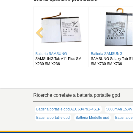
Batteria RUGGEAR
Batteria BLACKVIEW
405
RugGear RG910
Blackview DK111
Ricerche correlate a batteria portatile gpd
Batteria portatile gpd AEC634791-4S1P
5000mAh 15.4V 
Batteria portatile gpd
Batteria Modello gpd
Batteria de