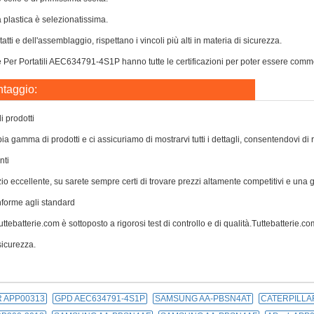
a plastica è selezionatissima.
atti e dell'assemblaggio, rispettano i vincoli più alti in materia di sicurezza.
 Per Portatili AEC634791-4S1P hanno tutte le certificazioni per poter essere commerc
ntaggio:
 prodotti
a gamma di prodotti e ci assicuriamo di mostrarvi tutti i dettagli, consentendovi di 
nti
zio eccellente, su sarete sempre certi di trovare prezzi altamente competitivi e una
nforme agli standard
ttebatterie.com è sottoposto a rigorosi test di controllo e di qualità.Tuttebatterie.com 
icurezza.
 APP00313
GPD AEC634791-4S1P
SAMSUNG AA-PBSN4AT
CATERPILLA