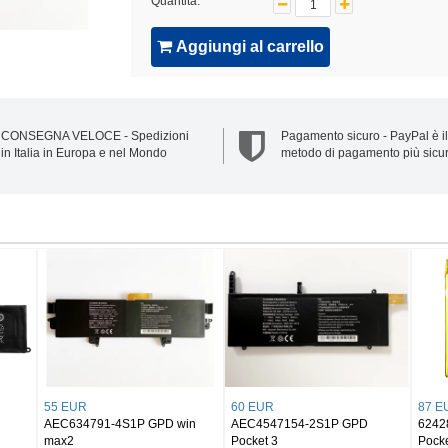
Quantità:
Aggiungi al carrello
CONSEGNA VELOCE - Spedizioni
Pagamento sicuro - PayPal è il
in Italia in Europa e nel Mondo
metodo di pagamento più sicu
70 EUR
65 EUR
59 EUR
565774-3S GPD WIN 3
654793-2S GPD P2 MAX
AEC4941107
MicroPC Han