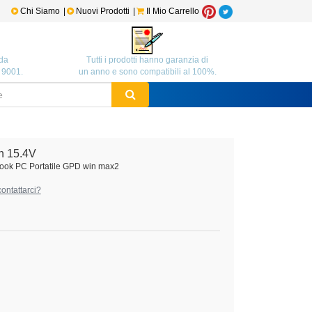
Chi Siamo
|
Nuovi Prodotti
|
Il Mio Carrello
da
Tutti i prodotti hanno garanzia di
O 9001.
un anno e sono compatibili al 100%.
h 15.4V
ook PC Portatile GPD win max2
ontattarci?