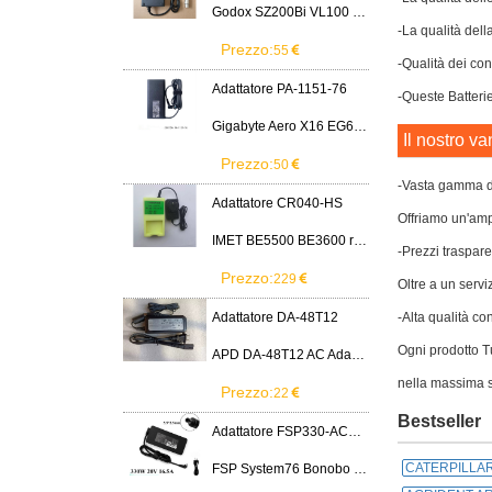
Godox SZ200Bi VL100 VL200 VL300 LED Light
-La qualità dell
Prezzo:
55
-Qualità dei cont
Adattatore PA-1151-76
-Queste Batterie
Gigabyte Aero X16 EG61H RTX 5070 2WHA3USC64AH LITEON PA-1151-76 150W adapter
Il nostro va
Prezzo:
50
-Vasta gamma di
Adattatore CR040-HS
Offriamo un'ampi
IMET BE5500 BE3600 remote control battery
-Prezzi traspare
Prezzo:
229
Oltre a un servi
Adattatore DA-48T12
-Alta qualità co
Ogni prodotto Tu
APD DA-48T12 AC Adapter 12V 4A Power Supply Cord
nella massima s
Prezzo:
22
Bestseller
Adattatore FSP330-ACAU3
CATERPILLAR
FSP System76 Bonobo WS (bonw16)/Ultra 9/RTX5090