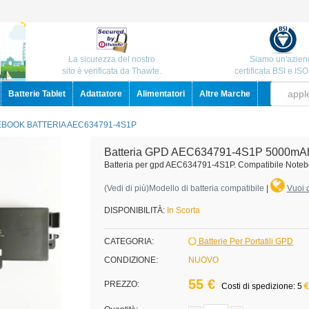
La sicurezza del nostro
Siamo un'azien
sito è verificata da Thawte.
certificata BSI e IS
Batterie Tablet
Adattatore
Alimentatori
Altre Marche
BOOK BATTERIA AEC634791-4S1P
Batteria GPD AEC634791-4S1P 5000mA
Batteria per gpd AEC634791-4S1P. Compatibile Noteb
(
Vedi di più
)Modello di batteria compatibile
|
Vuoi c
DISPONIBILITÀ:
In Scorta
CATEGORIA:
Batterie Per Portatili GPD
CONDIZIONE:
NUOVO
55 €
PREZZO:
Costi di spedizione: 5