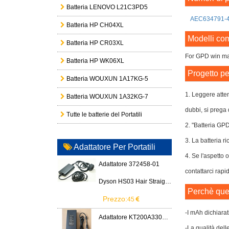
Batteria LENOVO L21C3PD5
AEC634791-
Batteria HP CH04XL
Modelli com
Batteria HP CR03XL
For GPD win m
Batteria HP WK06XL
Progetto pe
Batteria WOUXUN 1A17KG-5
1. Leggere atten
Batteria WOUXUN 1A32KG-7
dubbi, si prega 
Tutte le batterie del Portatili
2. "Batteria GP
3. La batteria ri
Adattatore Per Portatili
4. Se l'aspetto 
Adattatore 372458-01
contattarci rapi
Dyson HS03 Hair Straightener
Perchè ques
Prezzo:
45
-I mAh dichiarat
Adattatore KT200A3300666B3
-La qualità dell