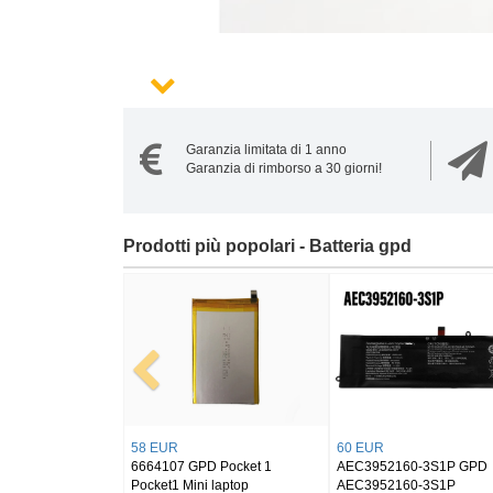
Garanzia limitata di 1 anno
Garanzia di rimborso a 30 giorni!
Prodotti più popolari - Batteria gpd
27 EUR
50 EUR
cket2
8448104 GPD win 1
4545165-3S GPD WIN MAX
 Gaming
WinMax Handheld Game