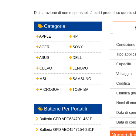
Player
Dichiarazione di non responsabilità: tutti i prodotti su questo 
Categorie
APPLE
HP
Condizione 
ACER
SONY
Tipo applic
ASUS
DELL
Capacità
CLEVO
LENOVO
Voltaggio
MSI
SAMSUNG
Codifica
MICROSOFT
TOSHIBA
Chimica (ma
Nomi di mod
Batterie Per Portatili
Data di spe
Batteria GPD AEC634791-4S1P
Data di con
Batteria GPD AEC4547154-2S1P
Numeri di p