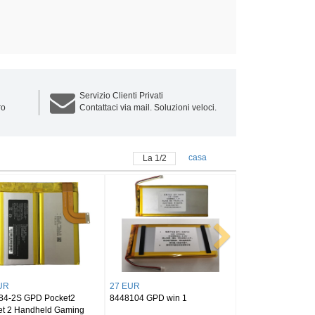
Servizio Clienti Privati
ro
Contattaci via mail. Soluzioni veloci.
casa
La
1
/
2
30 EUR
-2S1P GPD
8448101 GPD win1 table
dheld Gaming