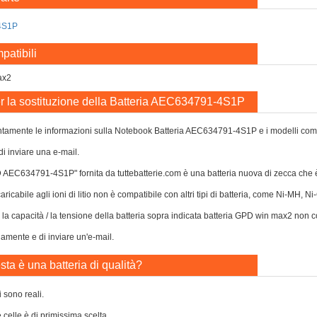
4S1P
patibili
ax2
r la sostituzione della Batteria AEC634791-4S1P
tamente le informazioni sulla Notebook Batteria AEC634791-4S1P e i modelli compatib
di inviare una e-mail.
D AEC634791-4S1P" fornita da tuttebatterie.com è una batteria nuova di zecca che
caricabile agli ioni di litio non è compatibile con altri tipi di batteria, come Ni-MH, 
o la capacità / la tensione della batteria sopra indicata batteria GPD win max2 non c
damente e di inviare un'e-mail.
ta è una batteria di qualità?
i sono reali.
e celle è di primissima scelta.