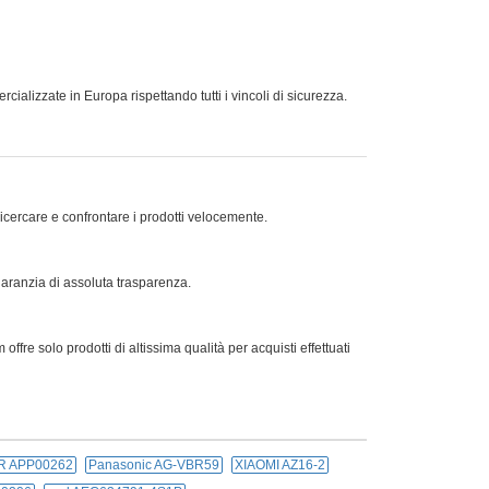
ializzate in Europa rispettando tutti i vincoli di sicurezza.
ricercare e confrontare i prodotti velocemente.
 garanzia di assoluta trasparenza.
offre solo prodotti di altissima qualità per acquisti effettuati
R APP00262
Panasonic AG-VBR59
XIAOMI AZ16-2