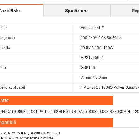
632911-001
Spedizione
Pa
Specifiche
abile
Adattatore HP
 ingresso
100-240V 2.0A 50-60Hz
 uscita
19.5V 6.15A, 120W
HPS17456_4
fale
GSB126
7.4mm * 5.0mm
ello applicabili
HP Envy 15 17 AIO Power Supply 
arte
PN-CA19 906329-001 PA-1121-62HI HSTNN-DA25 906329-003 R33030 ADP-
patibili
V 2.0A 50-60Hz (for worldwide use)
.15A, 120W (ref to the picture).