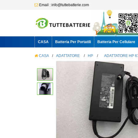
Email : info@tuttebatterie.com
CASA
Batteria Per Portatili
Batteria Per Cellulare
CASA
/
ADATTATORE
/
HP
/
ADATTATORE HP 6