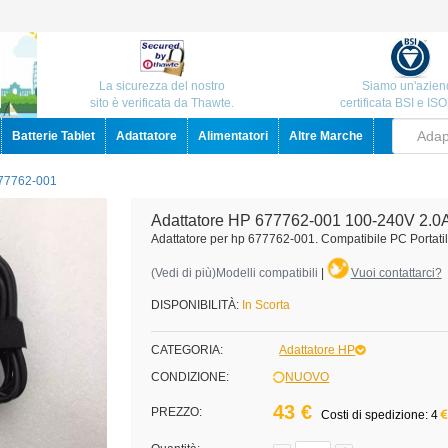
La sicurezza del nostro
Siamo un'azien
sito è verificata da Thawte.
certificata BSI e IS
Batterie Tablet
Adattatore
Alimentatori
Altre Marche
77762-001
Adattatore HP 677762-001 100-240V 2.0
Adattatore per hp 677762-001. Compatibile PC Portat
(
Vedi di più
)Modelli compatibili
|
Vuoi contattarci?
DISPONIBILITÀ:
In Scorta
CATEGORIA:
Adattatore HP
CONDIZIONE:
NUOVO
43 €
PREZZO:
Costi di spedizione: 4