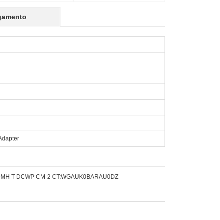
gamento
Adapter
120MH T DCWP CM-2 CT:WGAUK0BARAU0DZ