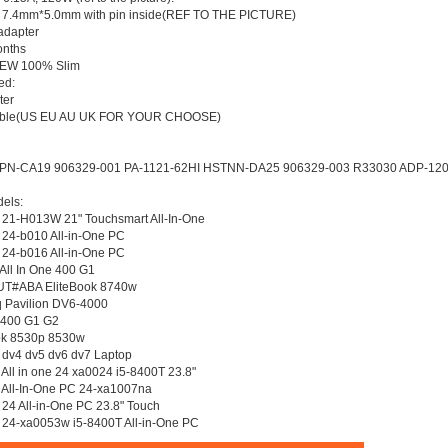
: 7.4mm*5.0mm with pin inside(REF TO THE PICTURE)
adapter
onths
 NEW 100% Slim
ed:
ter
Cable(US EU AU UK FOR YOUR CHOOSE)
PN-CA19 906329-001 PA-1121-62HI HSTNN-DA25 906329-003 R33030 ADP-
els:
n 21-H013W 21" Touchsmart All-In-One
 24-b010 All-in-One PC
 24-b016 All-in-One PC
All In One 400 G1
T#ABA EliteBook 8740w
 Pavilion DV6-4000
 400 G1 G2
ok 8530p 8530w
n dv4 dv5 dv6 dv7 Laptop
 All in one 24 xa0024 i5-8400T 23.8"
n All-In-One PC 24-xa1007na
 24 All-in-One PC 23.8" Touch
n 24-xa0053w i5-8400T All-in-One PC