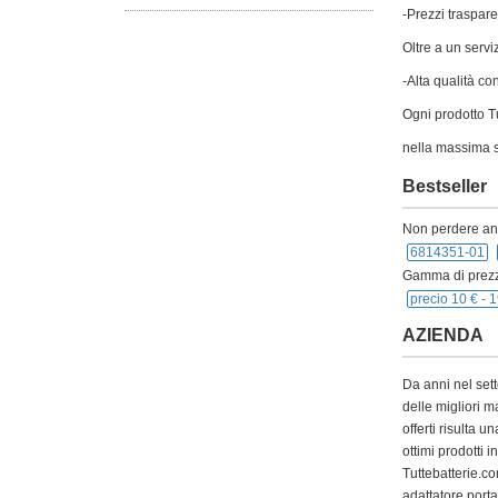
-Prezzi traspare
Oltre a un servi
-Alta qualità co
Ogni prodotto Tu
nella massima s
Bestseller
Non perdere anch
6814351-01
Gamma di prezz
precio 10 € -
1
AZIENDA
Da anni nel sett
delle migliori m
offerti risulta
ottimi prodotti 
Tuttebatterie.com
adattatore,portat