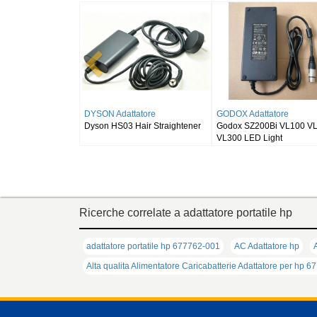
atore
HUAWEI Adattatore
TRIMBLE Adattatore
tem76 Bonobo WS
HUAWEI Brovi 5G CPE Win
Charger Trimble GPS
/Ultra 9/RTX5090
H352-381 Outdoor CPE
Total Station S6 S8 R1
N5368X POE
Ricerche correlate a adattatore portatile hp
adattatore portatile hp 677762-001
AC Adattatore hp
Alta qualita Alimentatore Caricabatterie Adattatore per hp 