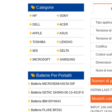
400G5 SFF
Categorie
HP
SONY
Tipo applic
DELL
ACER
Tensione di
APPLE
ASUS
Tensione di
TOSHIBA
LENOVO
Codifica
MSI
DELTA
Codice scaf
MICROSOFT
SAMSUNG
Dimensioni
Nomi di mod
Batterie Per Portatili
Numeri di p
Batteria MICROSEMI ASCM-35F
HSTNN-LA25 T
Batteria GETAC GH5KN-00-13-4S1P-0
Modelli com
Batteria IBM 00Y4643
INPUT: 100-240
Batteria FLUKE BP291
OUTPUT: 19.5V 6