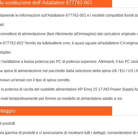
r la sostituzione dell' Adattatore 677762-001
tamente le informazioni sull'Adattatore 677762-001 e i modelli compatibili forniti da 
il.
l connettore di alimentazione (fare riferimento all'immagine) dal caricatore originale
re 677762-001" fornito da tuttebatterie.com, è quasi uguale all'adattatore CA origin
dapter.
e l'adattatore a bassa potenza per PC di potenza superiore. Altrimenti, il tuo PC sa
a spina di alimentazione nel pacchetto dalla selezione della spina UK / EU / US / AU
nviaci un'email con il tipo di spina corretto.
 o la potenza di uscita del suddetto alimentatore HP Envy 15 17 AIO Power Supply A
e-mail tempestivamente per fornire un modello di alimentatore adatto a voi.
ntaggio:
 prodotti
a gamma di prodotti e ci assicuriamo di mostrarvi tutti i dettagli, consentendovi di 