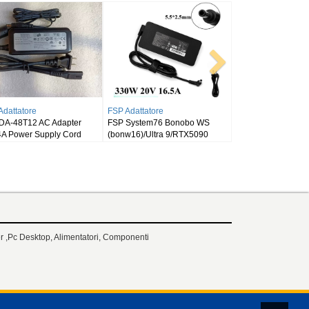
YMPUS Adattatore
DELL Adattatore
ympus Inspired Energy
Dell Alienware m18/R9-
ttery ND2034OL34 ND2034
7845HX
 ,Pc Desktop, Alimentatori, Componenti