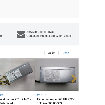
Servizio Clienti Privati
ro
Contattaci via mail. Soluzioni veloci.
casa
La
1
/
4
 EUR
43 EUR
attatore HP ENVY PAVILION
Adattatore HP Envy 15 17 AIO
ptop dv4 dv5 dv6 dv7 G50
Power Supply Adapter