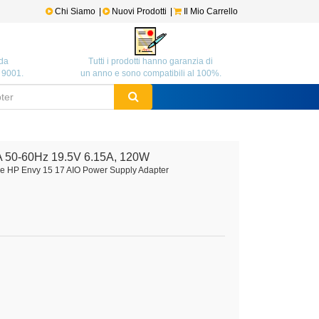
Chi Siamo
|
Nuovi Prodotti
|
Il Mio Carrello
da
Tutti i prodotti hanno garanzia di
O 9001.
un anno e sono compatibili al 100%.
A 50-60Hz 19.5V 6.15A, 120W
ile HP Envy 15 17 AIO Power Supply Adapter