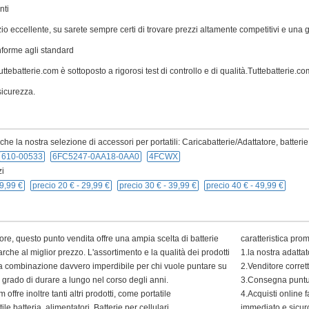
nti
zio eccellente, su sarete sempre certi di trovare prezzi altamente competitivi e una
nforme agli standard
ttebatterie.com è sottoposto a rigorosi test di controllo e di qualità.Tuttebatterie.com 
icurezza.
e la nostra selezione di accessori per portatili: Caricabatterie/Adattatore, batterie
610-00533
6FC5247-0AA18-0AA0
4FCWX
i
9,99 €
precio 20 € -
29,99 €
precio 30 € -
39,99 €
precio 40 € -
49,99 €
ore, questo punto vendita offre una ampia scelta di batterie
caratteristica pro
arche al miglior prezzo. L'assortimento e la qualità dei prodotti
1.la nostra adatta
 una combinazione davvero imperdibile per chi vuole puntare su
2.Venditore corret
in grado di durare a lungo nel corso degli anni.
3.Consegna puntua
 offre inoltre tanti altri prodotti, come portatile
4.Acquisti online f
ile batteria, alimentatori, Batterie per cellulari.
immediato e sicur