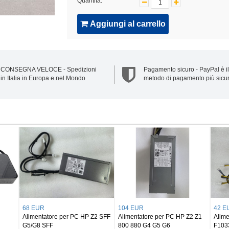
Quantità:
Aggiungi al carrello
CONSEGNA VELOCE - Spedizioni
Pagamento sicuro - PayPal è il
in Italia in Europa e nel Mondo
metodo di pagamento più sicu
53 EUR
84 EUR
43
P
Alimentatore per PC HP 8300E
Alimentatore per PC HP Z420
Ad
3
AIO
Workstation 623193-001/003
La