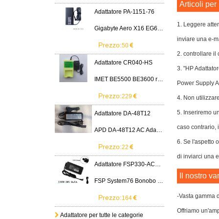
Articoli pe
Adattatore PA-1151-76
1. Leggere atten
Gigabyte Aero X16 EG61H RTX 5070 2WHA3USC64AH LITEON PA-1151-76 150W adapter
inviare una e-ma
Prezzo:
50
2. controllare i
Adattatore CR040-HS
3. "HP Adattato
IMET BE5500 BE3600 remote control battery
Power Supply A
Prezzo:
229
4. Non utilizzar
5. Inseriremo un
Adattatore DA-48T12
caso contrario, i
APD DA-48T12 AC Adapter 12V 4A Power Supply Cord
6. Se l'aspetto
Prezzo:
22
di inviarci una 
Adattatore FSP330-ACAU3
Il nostro va
FSP System76 Bonobo WS (bonw16)/Ultra 9/RTX5090
-Vasta gamma di
Prezzo:
164
Offriamo un'ampi
Adattatore per tutte le categorie