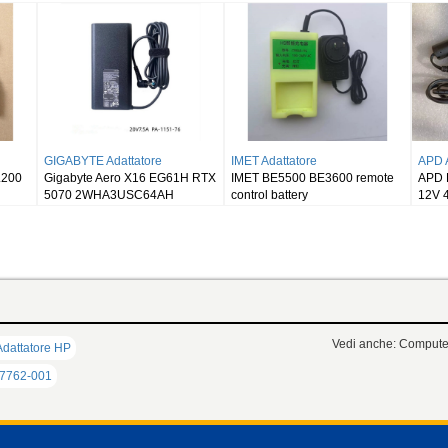
ASUS Adattatore
ASUS Adattatore
OL
 GNSS
ASUS G72 G72G Series
ASUS ROG Strix scar 16 2025
Ol
0 R6 R8
G635LW RTX5080
Ba
Vedi anche: Computer
Adattatore HP
677762-001