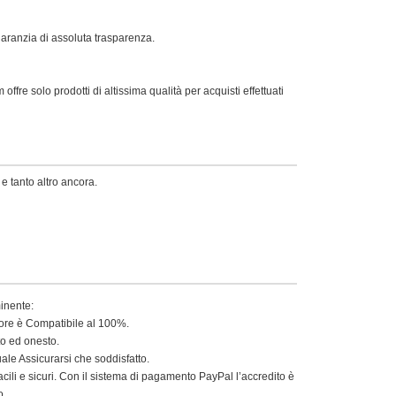
 garanzia di assoluta trasparenza.
offre solo prodotti di altissima qualità per acquisti effettuati
 e tanto altro ancora.
minente:
tore è Compatibile al 100%.
to ed onesto.
le Assicurarsi che soddisfatto.
acili e sicuri. Con il sistema di pagamento PayPal l’accredito è
o.