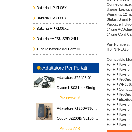
Connector size
Batteria HP KL06XL
Usage: Laptop 
Warranty: 12 m
Batteria HP KL06XL
Status: Brand
Package Includ
Batteria HP KL06XL
1* one AC Adap
1* one Cord 
Batteria YAESU SBR-24LI
Part Numbers:
Tutte le batterie del Portatili
HSTNN-LA25 T
Compatible Mod
For HP Pavilio
Adattatore Per Portatili
For HP Pavilion
For HP Pavilion
Adattatore 372458-01
For HP ProOne 
For HP WH276U
Dyson HS03 Hair Straightener
For HP Compaq
For HP ProOne
Prezzo:
45
For HP EliteBo
For HP Pavilio
Adattatore KT200A3300666B3
For HP Pavilion
For HP Pavilio
Godox SZ200Bi VL100 VL200 VL300 LED Light
For HP Pavilion
For HP Pavilio
Prezzo:
55