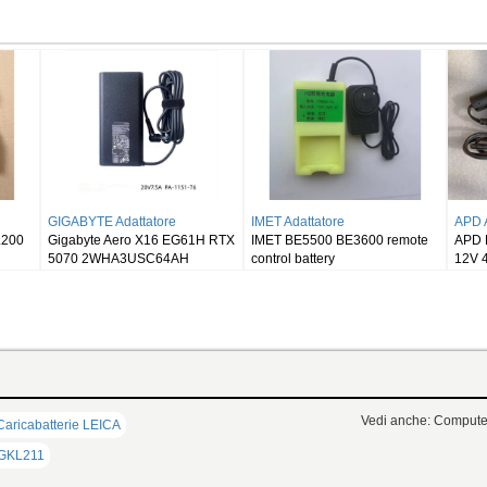
TRIMBLE Adattatore
ASUS Adattatore
PE Win
Charger Trimble GPS GNSS
ASUS G72 G72G Series
CPE
Total Station S6 S8 R10 R6 R8
Vedi anche: Computer
Caricabatterie LEICA
a GKL211