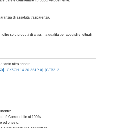
ricercare e confrontare i prodotti velocemente.
 garanzia di assoluta trasparenza.
offre solo prodotti di altissima qualità per acquisti effettuati
 e tanto altro ancora.
50
GK5CN-14-20-3S1P-0
GEB212
minente:
tore è Compatibile al 100%.
to ed onesto.