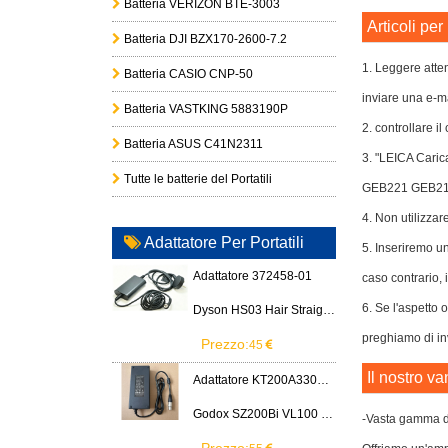
Batteria VERIZON BTE-3003
Articoli pe
Batteria DJI BZX170-2600-7.2
1. Leggere atten
Batteria CASIO CNP-50
inviare una e-ma
Batteria VASTKING 5883190P
2. controllare i
Batteria ASUS C41N2311
3. "LEICA Caric
Tutte le batterie del Portatili
GEB221 GEB21
4. Non utilizzar
Adattatore Per Portatili
5. Inseriremo un
Adattatore 372458-01
caso contrario, i
6. Se l'aspetto
Dyson HS03 Hair Straightener
preghiamo di in
Prezzo:
45
Il nostro va
Adattatore KT200A3300666B3
Godox SZ200Bi VL100 VL200 VL300 LED Light
-Vasta gamma di