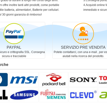
in grado di durare a lungo nel corso degli anni.
3.Consegna puntua
 offre inoltre tanti altri prodotti, come portatile
4.Acquisti online f
ile batteria, alimentatori, Batterie per cellulari.
immediato e sicur
! 30 giorni garanzia di rimborso!
PAYPAL
SERVIZIO PRE VENDITA
curo e crittografia SSL. Consegna
Potete contattarci, con una e-mail , per e
sicura e tracciabile
aiutati nella ricerca del prodotto.
arche