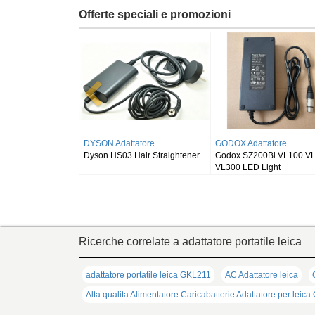
Offerte speciali e promozioni
attatore
FSP Adattatore
HUAWEI Adattatore
A-48T12 AC Adapter
FSP System76 Bonobo WS
HUAWEI Brovi 5G C
A Power Supply Cord
(bonw16)/Ultra 9/RTX5090
H352-381 Outdoor 
N5368X POE
Ricerche correlate a adattatore portatile leica
adattatore portatile leica GKL211
AC Adattatore leica
Alta qualita Alimentatore Caricabatterie Adattatore per leic