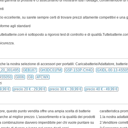
a gamma di prodotti e ci assicuriamo di mostrarvi tutti i dettagli, consentendovi di 
nti
zio eccellente, su sarete sempre certi di trovare prezzi altamente competitivi e una
nforme agli standard
ttebatterie.com è sottoposto a rigorosi test di controllo e di qualità.Tuttebatterie.com 
icurezza.
e la nostra selezione di accessori per portatili: Caricabatterie/Adattatore, batterie
_20_001495
GEB187
GH3DC01FM
GSP-1S3P-CH4D
GXIDL-00-13-4S50
-4S5050
G006
G9
4FCWX
i
9,99 €
precio 20 € -
29,99 €
precio 30 € -
39,99 €
precio 40 € -
49,99 €
ore, questo punto vendita offre una ampia scelta di batterie
caratteristica pro
arche al miglior prezzo. L'assortimento e la qualità dei prodotti
1.la nostra adatta
 una combinazione davvero imperdibile per chi vuole puntare su
2.Venditore corret