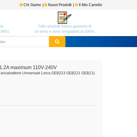
Chi Siamo
|
Nuovi Prodotti
|
Il Mio Carrello
da
Tutti i prodotti hanno garanzia di
O 9001.
un anno e sono compatibili al 100%.
?/1.2A maximum 110V-240V
e Caricabatterie Universale Leica GEB223 GEB221 GEB211