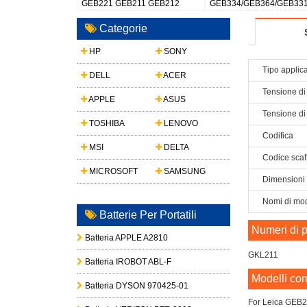
1 GEB212 GEB221
GEB211 GEB212 GEB221
GEB111 Battery SR
22
GEB222 GEB241 GEB242
TPS800 Total Statio
GEB331
Categorie
HP
SONY
Tipo applic
DELL
ACER
Tensione di
APPLE
ASUS
Tensione di
TOSHIBA
LENOVO
Codifica
MSI
DELTA
Codice scaf
MICROSOFT
SAMSUNG
Dimensioni
Nomi di mod
Batterie Per Portatili
Numeri di p
Batteria APPLE A2810
GKL211
Batteria IROBOT ABL-F
Modelli com
Batteria DYSON 970425-01
For Leica GE