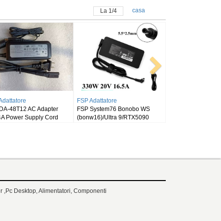
casa
La
1
/
4
ASUS Adattatore
OLYMPUS Adattatore
DELL Adattat
ASUS ROG Strix scar 16 2025
Olympus Inspired Energy
Dell Alienwa
G635LW RTX5080
Battery ND2034OL34 ND2034
7845HX
 ,Pc Desktop, Alimentatori, Componenti