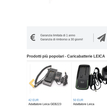
Garanzia limitata di 1 anno
Garanzia di rimborso a 30 giorni!
Prodotti più popolari - Caricabatterie LEICA
R
76 EUR
47 EUR
tore Leica Total Station
Adattatore Leica Total Station
Adattatore Leica G