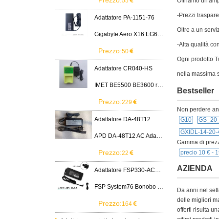
Prezzo:
55
Offriamo un'ampi
-Prezzi traspare
Adattatore PA-1151-76
Oltre a un servi
Gigabyte Aero X16 EG61H RTX 5070 2WHA3USC64AH LITEON PA-1151-76 150W adapter
-Alta qualità co
Prezzo:
50
Ogni prodotto Tu
Adattatore CR040-HS
nella massima s
IMET BE5500 BE3600 remote control battery
Bestseller
Prezzo:
229
Non perdere anch
Adattatore DA-48T12
G10
GS_20
GXIDL-14-20
APD DA-48T12 AC Adapter 12V 4A Power Supply Cord
Gamma di prezz
Prezzo:
precio 10 € -
1
22
AZIENDA
Adattatore FSP330-ACAU3
FSP System76 Bonobo WS (bonw16)/Ultra 9/RTX5090
Da anni nel sett
delle migliori m
Prezzo:
164
offerti risulta