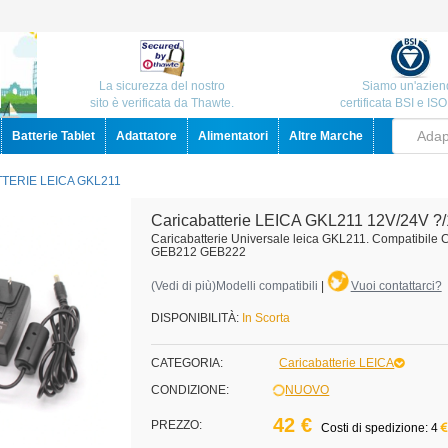
La sicurezza del nostro
Siamo un'azien
sito è verificata da Thawte.
certificata BSI e IS
Batterie Tablet
Adattatore
Alimentatori
Altre Marche
TERIE LEICA GKL211
Caricabatterie LEICA GKL211 12V/24V 
Caricabatterie Universale leica GKL211. Compatibil
GEB212 GEB222
(
Vedi di più
)Modelli compatibili
|
Vuoi contattarci?
DISPONIBILITÀ:
In Scorta
CATEGORIA:
Caricabatterie LEICA
CONDIZIONE:
NUOVO
42 €
PREZZO:
Costi di spedizione: 4