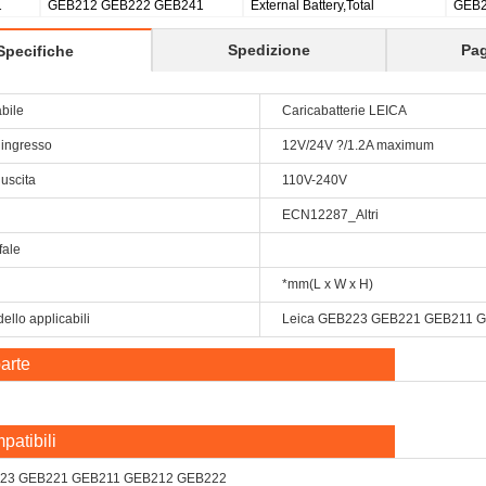
530
GEB77 GEB79 GEB87 GEB187
n
GEB171
Spedizione
Pa
Specifiche
abile
Caricabatterie LEICA
 ingresso
12V/24V ?/1.2A maximum
 uscita
110V-240V
ECN12287_Altri
fale
*mm(L x W x H)
ello applicabili
Leica GEB223 GEB221 GEB211 
arte
patibili
B223 GEB221 GEB211 GEB212 GEB222