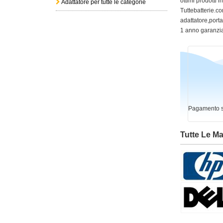
ottimi prodotti 
Adattatore per tutte le categorie
Tuttebatterie.com
adattatore,portat
1 anno garanzia
Pagamento si
Tutte Le M