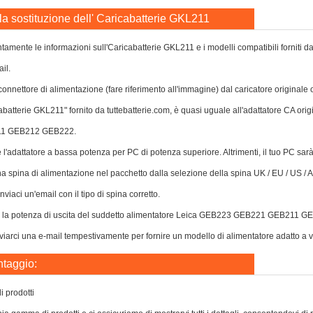
r la sostituzione dell' Caricabatterie GKL211
tamente le informazioni sull'Caricabatterie GKL211 e i modelli compatibili forniti da 
il.
l connettore di alimentazione (fare riferimento all'immagine) dal caricatore originale
abatterie GKL211" fornito da tuttebatterie.com, è quasi uguale all'adattatore CA or
1 GEB212 GEB222.
e l'adattatore a bassa potenza per PC di potenza superiore. Altrimenti, il tuo PC sa
a spina di alimentazione nel pacchetto dalla selezione della spina UK / EU / US / AU
nviaci un'email con il tipo di spina corretto.
 o la potenza di uscita del suddetto alimentatore Leica GEB223 GEB221 GEB211 GE
viarci una e-mail tempestivamente per fornire un modello di alimentatore adatto a v
ntaggio:
 prodotti