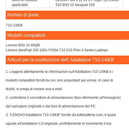
Nomi di modello
Lenovo Flex 4 11 14 15 Yoga 710-14IKB
applicabili
510 B50-10 Ideapad 100
Numeri di parte
710-14IKB
Modelli compatibili
Lenovo B50-10 80QR
Lenovo IdeaPad 100 100s /YOGA 710 510 /Flex 4 Series Laptops
Articoli per la sostituzione dell' Adattatore 710-14IKB
1. Leggere attentamente le informazioni sull'Adattatore 710-14IKB e i
modelli compatibili forniti da noi, non acquistarli per errore. In caso di
dubbi, si prega di inviare una e-mail.
2. controllare il connettore di alimentazione (fare riferimento all'immagine)
dal caricatore originale o dal foro di alimentazione del PC.
3. "LENOVO Adattatore 710-14IKB" fornito da tuttebatterie.com, è quasi
uguale all'adattatore CA originale, perfettamente in movimento il tuo