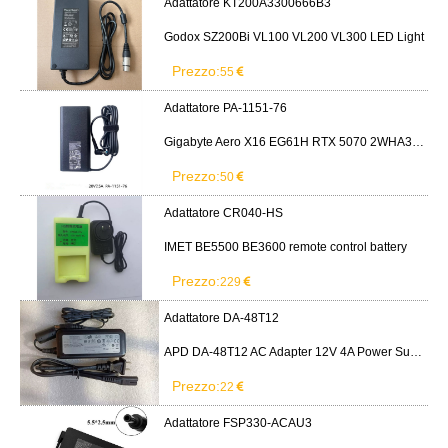
Adattatore KT200A3300666B3
Godox SZ200Bi VL100 VL200 VL300 LED Light
Prezzo:
55
Adattatore PA-1151-76
Gigabyte Aero X16 EG61H RTX 5070 2WHA3USC64AH LITEON PA-1151-76 150W adapter
Prezzo:
50
Adattatore CR040-HS
IMET BE5500 BE3600 remote control battery
Prezzo:
229
Adattatore DA-48T12
APD DA-48T12 AC Adapter 12V 4A Power Supply Cord
Prezzo:
22
Adattatore FSP330-ACAU3