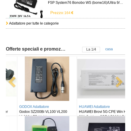
FSP System76 Bonobo WS (bonw16)/Ultra 9/RTX5090
Prezzo:
164
Adattatore per tutte le categorie
Offerte speciali e promozioni
casa
La
2
/
4
HUAWEI Adattatore
TRIMBLE Adattatore
HUAWEI Brovi 5G CPE Win H352-
Charger Trimble GPS GNSS Total
381 Outdoor CPE N5368X POE
Station S6 S8 R10 R6 R8