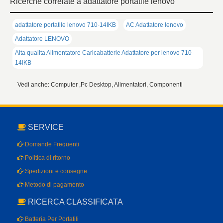
Ricerche correlate a adattatore portatile lenovo
adattatore portatile lenovo 710-14IKB
AC Adattatore lenovo
Adattatore LENOVO
Alta qualita Alimentatore Caricabatterie Adattatore per lenovo 710-
14IKB
Vedi anche: Computer ,Pc Desktop, Alimentatori, Componenti
SERVICE
Domande Frequenti
Politica di ritorno
Spedizioni e consegne
Metodo di pagamento
RICERCA CLASSIFICATA
Batteria Per Portatili