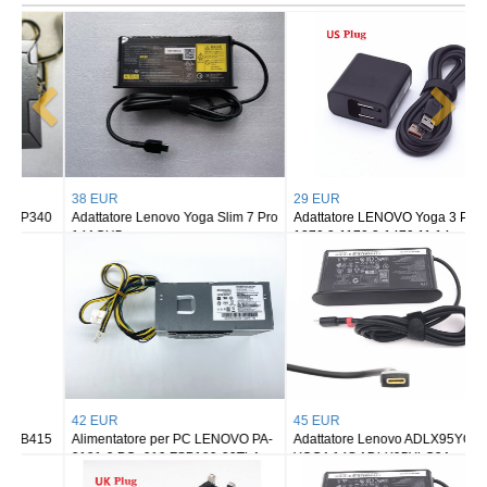
29 EUR
45 EUR
Adattatore LENOVO Yoga 3 Pro-
Adattatore Lenovo YOGA 6 Pro-
1370 3-1170 3-1470 11 14
13IKB YOGA 920
45 EUR
45 EUR
Adattatore Lenovo ADLX95YCC3
Adattatore Lenovo ThinkPad
YOGA 14S ADLX95YLC3A
Y740S Y9000X X1