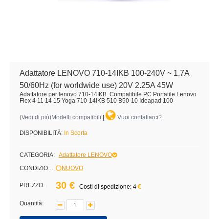
Adattatore LENOVO 710-14IKB 100-240V ~ 1.7A
50/60Hz (for worldwide use) 20V 2.25A 45W
Adattatore per lenovo 710-14IKB. Compatibile PC Portatile Lenovo
Flex 4 11 14 15 Yoga 710-14IKB 510 B50-10 Ideapad 100
(
Vedi di più
)Modelli compatibili
|
Vuoi contattarci?
DISPONIBILITÀ:
In Scorta
CATEGORIA:
Adattatore LENOVO
CONDIZIONE:
NUOVO
30 €
PREZZO:
Costi di spedizione: 4
Quantità: