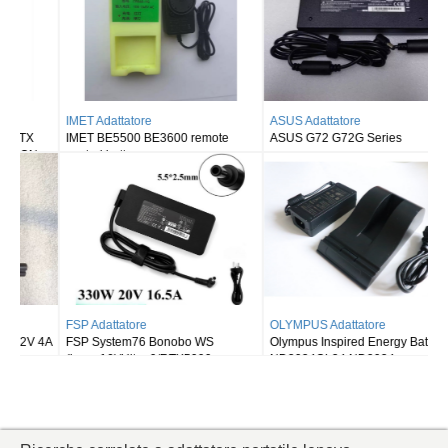
ASUS Adattatore
ASUS Adattatore
ASUS G72 G72G Series
ASUS ROG Strix scar 16 2025
G635LW RTX5080
OLYMPUS Adattatore
DELL Adattatore
Olympus Inspired Energy Battery
Dell Alienware m18/R9-7845HX
ND2034OL34 ND2034