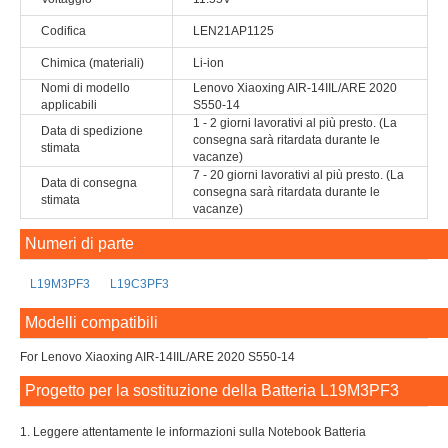
Codifica
LEN21AP1125
Chimica (materiali)
Li-ion
Nomi di modello
Lenovo Xiaoxing AIR-14IIL/ARE 2020
applicabili
S550-14
1 - 2 giorni lavorativi al più presto. (La
Data di spedizione
consegna sarà ritardata durante le
stimata
vacanze)
7 - 20 giorni lavorativi al più presto. (La
Data di consegna
consegna sarà ritardata durante le
stimata
vacanze)
Numeri di parte
L19M3PF3
L19C3PF3
Modelli compatibili
For Lenovo Xiaoxing AIR-14IIL/ARE 2020 S550-14
Progetto per la sostituzione della Batteria L19M3PF3
1. Leggere attentamente le informazioni sulla Notebook Batteria