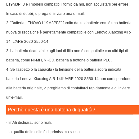
L19M3PF3 e i modelli compatibili forniti da noi, non acquistarli per errore.
In caso di dubbi, si prega di inviare una e-mail.
2. "Batteria LENOVO L19M3PF3" fornita da tuttebatterie.com è una batteria
nuova di zecca che è perfettamente compatibile con Lenovo Xiaoxing AIR-
14IIL/ARE 2020 S550-14.
3. La batteria ricaricabile agli ioni di litio non è compatibile con altri tipi di
batteria, come Ni-MH, Ni-CD, batteria a bottone o batteria PLC.
4. Se l'aspetto o la capacità / la tensione della batteria sopra indicata
batteria Lenovo Xiaoxing AIR-14IIL/ARE 2020 S550-14 non corrispondono
alla batteria originale, vi preghiamo di contattarci rapidamente e di inviare
un'e-mail.
Perchè questa è una batteria di qualità?
-I mAh dichiarati sono reali.
-La qualità delle celle è di primissima scelta.