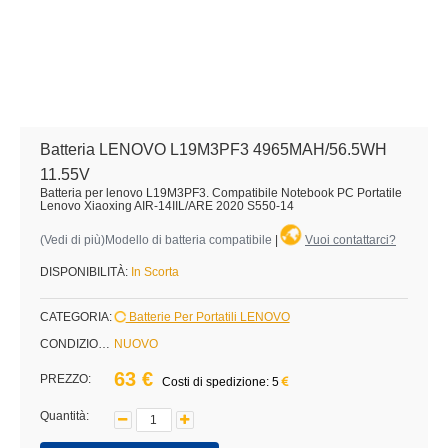
Batteria LENOVO L19M3PF3 4965MAH/56.5WH
11.55V
Batteria per lenovo L19M3PF3. Compatibile Notebook PC Portatile
Lenovo Xiaoxing AIR-14IIL/ARE 2020 S550-14
(
Vedi di più
)Modello di batteria compatibile
|
Vuoi contattarci?
DISPONIBILITÀ:
In Scorta
CATEGORIA:
Batterie Per Portatili LENOVO
CONDIZIONE:
NUOVO
63 €
PREZZO:
Costi di spedizione: 5
Quantità: