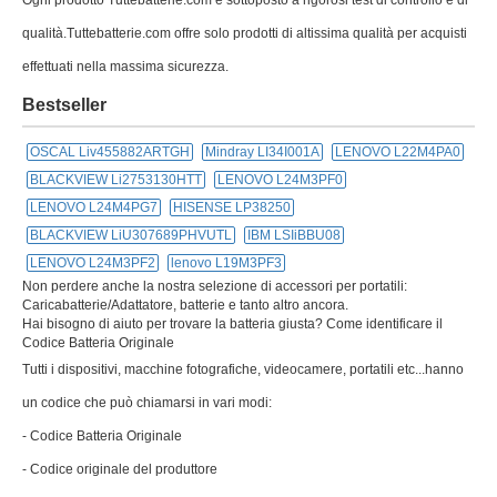
Ogni prodotto Tuttebatterie.com è sottoposto a rigorosi test di controllo e di
qualità.Tuttebatterie.com offre solo prodotti di altissima qualità per acquisti
effettuati nella massima sicurezza.
Bestseller
OSCAL Liv455882ARTGH
Mindray LI34I001A
LENOVO L22M4PA0
BLACKVIEW Li2753130HTT
LENOVO L24M3PF0
LENOVO L24M4PG7
HISENSE LP38250
BLACKVIEW LiU307689PHVUTL
IBM LSIiBBU08
LENOVO L24M3PF2
lenovo L19M3PF3
Non perdere anche la nostra selezione di accessori per portatili:
Caricabatterie/Adattatore, batterie e tanto altro ancora.
Hai bisogno di aiuto per trovare la batteria giusta? Come identificare il
Codice Batteria Originale
Tutti i dispositivi, macchine fotografiche, videocamere, portatili etc...hanno
un codice che può chiamarsi in vari modi:
- Codice Batteria Originale
- Codice originale del produttore