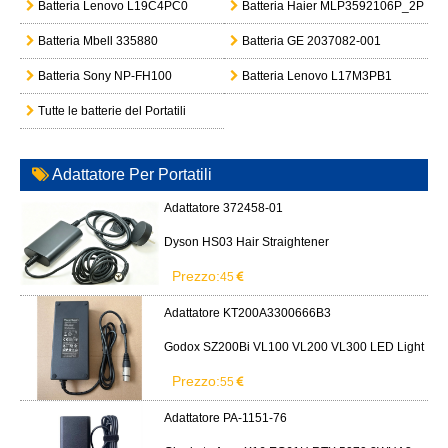
Batteria Lenovo L19C4PC0
Batteria Haier MLP3592106P_2P
Batteria Mbell 335880
Batteria GE 2037082-001
Batteria Sony NP-FH100
Batteria Lenovo L17M3PB1
Tutte le batterie del Portatili
Adattatore Per Portatili
Adattatore 372458-01
Dyson HS03 Hair Straightener
Prezzo:
45
Adattatore KT200A3300666B3
Godox SZ200Bi VL100 VL200 VL300 LED Light
Prezzo:
55
Adattatore PA-1151-76