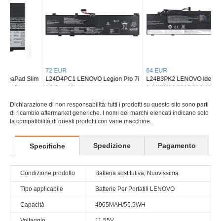
72 EUR
64 EUR
L24D4PC1 LENOVO Legion Pro 7i
L24B3PK2 LENOVO IdeaPad Slim
16 Gen 10
3 14IRH10/15ARP10/16IRH10
Dichiarazione di non responsabilità: tutti i prodotti su questo sito sono parti
di ricambio aftermarket generiche. I nomi dei marchi elencati indicano solo
la compatibilità di questi prodotti con varie macchine.
Spedizione
Pagamento
Specifiche
Condizione prodotto
Batteria sostitutiva, Nuovissima
Tipo applicabile
Batterie Per Portatili LENOVO
Capacità
4965MAH/56.5WH
Voltaggio
11.55V