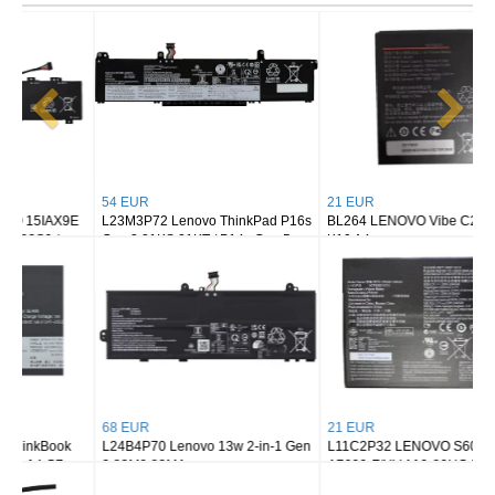
54 EUR
21 EUR
L23M3P72 Lenovo ThinkPad P16s
BL264 LENOVO Vibe C2 Power
Gen 3 21KS 21KT / P14s Gen 5
K10 A4
21G2 21G3 Series
68 EUR
21 EUR
L24B4P70 Lenovo 13w 2-in-1 Gen
L11C2P32 LENOVO S6000-F H
3 83M9 83MA
A7600-F/HV A10-80HC Pad