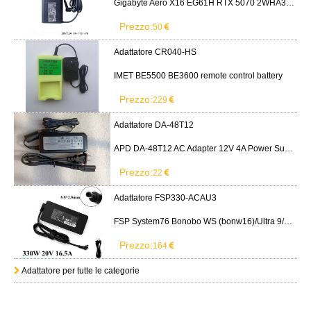
Gigabyte Aero X16 EG61H RTX 5070 2WHA3USC64AH LITEON PA-1151-76 150W adapter
Prezzo:
50
Adattatore CR040-HS
IMET BE5500 BE3600 remote control battery
Prezzo:
229
Adattatore DA-48T12
APD DA-48T12 AC Adapter 12V 4A Power Supply Cord
Prezzo:
22
Adattatore FSP330-ACAU3
FSP System76 Bonobo WS (bonw16)/Ultra 9/RTX5090
Prezzo:
164
Adattatore per tutte le categorie