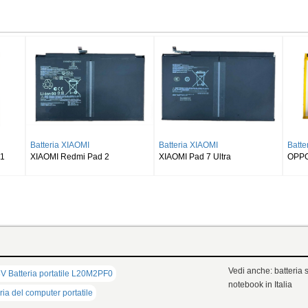
Batteria SAMSUNG
Batteria SAMSUNG
Batteria S
SAMSUNG Galaxy Tab S8 Ultra
SAMSUNG Galaxy Tab S9 Plus
SAMSUNG Ga
SM-X900
Wi-fi X810/5G X816
X510 X516 
Vedi anche: batteria s
 Batteria portatile L20M2PF0
notebook in Italia
ria del computer portatile