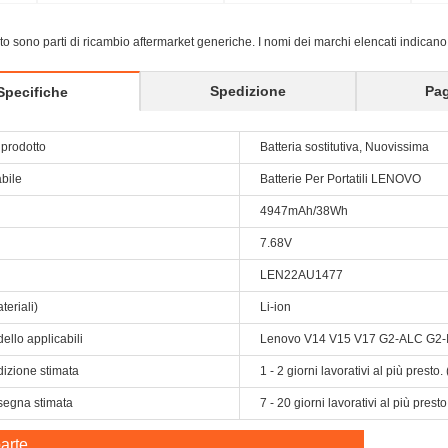
sito sono parti di ricambio aftermarket generiche. I nomi dei marchi elencati indicano
Spedizione
Pa
Specifiche
prodotto
Batteria sostitutiva, Nuovissima
abile
Batterie Per Portatili LENOVO
4947mAh/38Wh
7.68V
LEN22AU1477
teriali)
Li-ion
ello applicabili
Lenovo V14 V15 V17 G2-ALC G2-
dizione stimata
1 - 2 giorni lavorativi al più prest
segna stimata
7 - 20 giorni lavorativi al più pres
arte