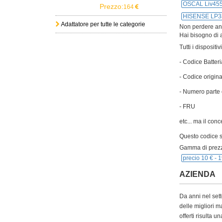
OSCAL Liv4
Prezzo:
164
HISENSE LP3
Adattatore per tutte le categorie
Non perdere anch
Hai bisogno di a
Tutti i disposit
- Codice Batteri
- Codice origina
- Numero parte 
- FRU
etc... ma il con
Questo codice si
Gamma di prezz
precio 10 € -
1
AZIENDA
Da anni nel sett
delle migliori m
offerti risulta