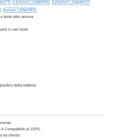
30HTT
LENOVO L24M3PF0
LENOVO L24M4PG7
lenovo L20M2PF0
 e tanto altro ancora.
arsi in vari modi:
lastico della batteria.
minente:
ia è Compatibile al 100%.
to ed onesto.