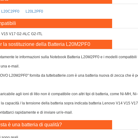
L20C2PF0
L20L2PF0
patibili
4 V15 V17 G2-ALC G2-ITL
r la sostituzione della Batteria L20M2PF0
tamente le informazioni sulla Notebook Batteria L20M2PF0 e i modelli compatibili forn
 una e-mail.
NOVO L20M2PF0" fornita da tuttebatterie.com è una batteria nuova di zecca che 
caricabile agli ioni di litio non è compatibile con altri tipi di batteria, come Ni-MH, 
o la capacità / la tensione della batteria sopra indicata batteria Lenovo V14 V15 V
tattarci rapidamente e di inviare un'e-mail.
ta è una batteria di qualità?
i sono reali.