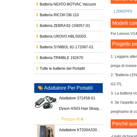
Batteria NEATO-BOTVAC Vacuum
L20M2PF0
Batteria RICOH DB-110
Modelli com
Batteria ZEBRA 82-158057-01
For Lenovo V1
Batteria UROVO HBL5000S
Progetto pe
Batteria SYMBOL 82-172087-01
1. Leggere atten
Batteria TRIMBLE 192670
prega di inviare
Tutte le batterie del Portatili
2. "Batteria LE
G2-ITL.
Adattatore Per Portatili
3. La batteria ri
Adattatore 372458-01
4. Se l'aspetto 
Dyson HS03 Hair Straightener
preghiamo di con
Prezzo:
45
Perchè ques
Adattatore KT200A3300666B3
-I mAh dichiarat