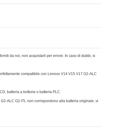
iti da noi, non acquistarli per errore. In caso di dubbi, si
è perfettamente compatibile con Lenovo V14 V15 V17 G2-ALC
Ni-CD, batteria a bottone o batteria PLC.
17 G2-ALC G2-ITL non corrispondono alla batteria originale, vi