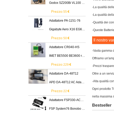
Godox SZ200Bi VL100 VL200 VL300 LED Light
-La qualità dell
Prezzo:
55
-La qualità dell
Adattatore PA-1151-76
-Qualità dei cont
Gigabyte Aero X16 EG61H RTX 5070 2WHA3USC64AH LITEON PA-1151-76 150W adapter
-Queste Batterie
Prezzo:
50
Il nostro va
Adattatore CR040-HS
-Vasta gamma di
IMET BE5500 BE3600 remote control battery
Offriamo un'ampi
Prezzo:
229
-Prezzi traspare
Adattatore DA-48T12
Oltre a un servi
-Alta qualità co
APD DA-48T12 AC Adapter 12V 4A Power Supply Cord
Ogni prodotto Tu
Prezzo:
22
nella massima s
Adattatore FSP330-ACAU3
Bestseller
FSP System76 Bonobo WS (bonw16)/Ultra 9/RTX5090