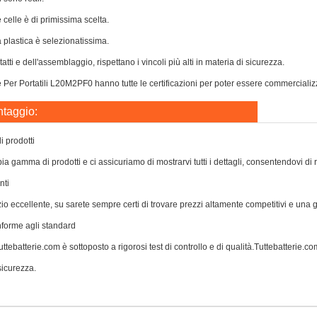
e celle è di primissima scelta.
a plastica è selezionatissima.
atti e dell'assemblaggio, rispettano i vincoli più alti in materia di sicurezza.
 Per Portatili L20M2PF0 hanno tutte le certificazioni per poter essere commercializza
ntaggio:
 prodotti
a gamma di prodotti e ci assicuriamo di mostrarvi tutti i dettagli, consentendovi di 
nti
zio eccellente, su sarete sempre certi di trovare prezzi altamente competitivi e una
nforme agli standard
ttebatterie.com è sottoposto a rigorosi test di controllo e di qualità.Tuttebatterie.com 
icurezza.