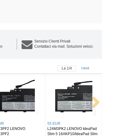
Servizio Clienti Privati
ro
Contattaci via mail. Soluzioni veloci.
casa
La
1
/
4
72 EUR
64 EUR
ENOVO S6000-F
L24D4PC1 LENOVO Legion
L24B3PK2 LENOVO IdeaP
V A10-80HC Pad
Pro 7i 16 Gen 10
Slim 3