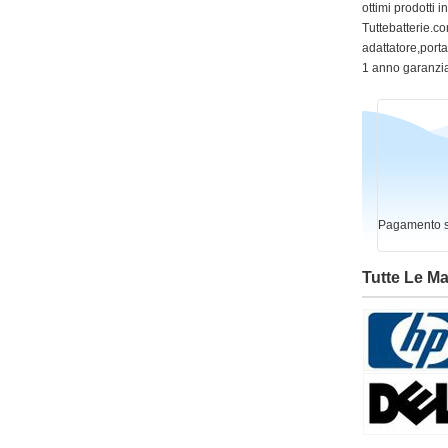
ottimi prodotti 
Tuttebatterie.com
adattatore,portat
1 anno garanzia
Pagamento si
Tutte Le M