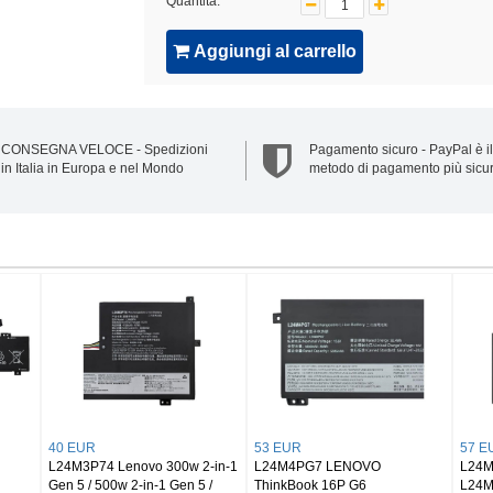
Quantità:
Aggiungi al carrello
CONSEGNA VELOCE - Spedizioni
Pagamento sicuro - PayPal è il
in Italia in Europa e nel Mondo
metodo di pagamento più sicu
21 EUR
68 EUR
21 EUR
BL264 LENOVO Vibe C2
L24B4P70 Lenovo 13w 2-in-1
L11C2P32 L
Power K10 A4
Gen 3 83M9 83MA
H A7600-F/H