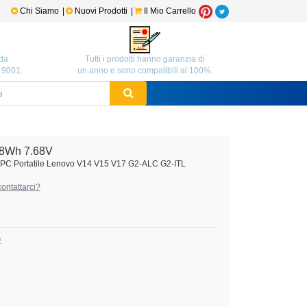
Chi Siamo
|
Nuovi Prodotti
|
Il Mio Carrello
da
Tutti i prodotti hanno garanzia di
O 9001.
un anno e sono compatibili al 100%.
8Wh 7.68V
 PC Portatile Lenovo V14 V15 V17 G2-ALC G2-ITL
ontattarci?
O