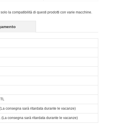
14IRH10/15ARP10/16IRH
 solo la compatibilità di questi prodotti con varie macchine.
gamento
ITL
o. (La consegna sarà ritardata durante le vacanze)
to. (La consegna sarà ritardata durante le vacanze)