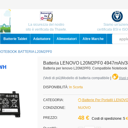
La sicurezza del nostro
Siamo un'azien
sito è verificata da Thawte.
certificata BSI e IS
Batterie Tablet
Adattatore
Alimentatori
Altre Marche
NOTEBOOK BATTERIA L20M2PF0
Batteria LENOVO L20M2PF0 4947mAh/3
Batteria per lenovo L20M2PF0. Compatibile Notebook
(
Vedi di più
)Modello di batteria compatibile
|
Vuoi c
DISPONIBILITÀ:
In Scorta
CATEGORIA:
Batterie Per Portatili LENOV
CONDIZIONE:
NUOVO
48 €
PREZZO:
Costi di spedizione: 5