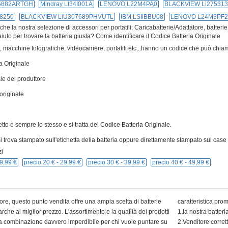
55882ARTGH
Mindray LI34I001A
LENOVO L22M4PA0
BLACKVIEW Li27531
8250
BLACKVIEW LiU307689PHVUTL
IBM LSIiBBU08
LENOVO L24M3PF2
e la nostra selezione di accessori per portatili: Caricabatterie/Adattatore, batterie
iuto per trovare la batteria giusta? Come identificare il Codice Batteria Originale
ivi, macchine fotografiche, videocamere, portatili etc...hanno un codice che può chiam
a Originale
le del produttore
originale
cetto è sempre lo stesso e si tratta del Codice Batteria Originale.
 trova stampato sull'etichetta della batteria oppure direttamente stampato sul case p
i
9,99 €
precio 20 € -
29,99 €
precio 30 € -
39,99 €
precio 40 € -
49,99 €
ore, questo punto vendita offre una ampia scelta di batterie
caratteristica pro
arche al miglior prezzo. L'assortimento e la qualità dei prodotti
1.la nostra batter
 una combinazione davvero imperdibile per chi vuole puntare su
2.Venditore corret