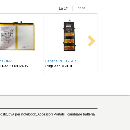
casa
La
1
/
4
AMSUNG
Batteria SAMSUNG
Batteria ALLDOCUBE
laxy Tab S9FE
SAMSUNG Tab Active Pro SM-
Alldocube T50
X518
T540/T545/T547
ostitutiva per notebook, Accessori Portatili, cambiare batteria