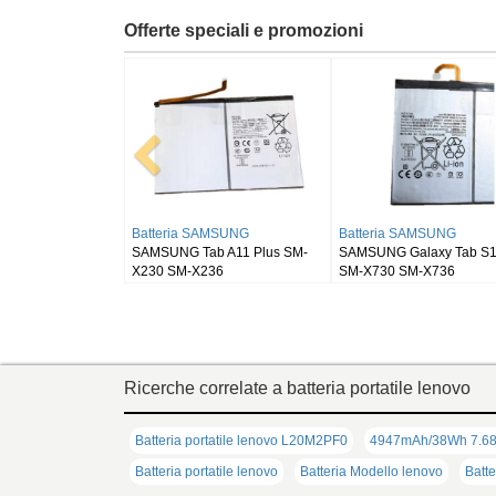
Offerte speciali e promozioni
Batteria RUGGEAR
Batteria BLACKVIEW
405
RugGear RG910
Blackview DK111
Ricerche correlate a batteria portatile lenovo
Batteria portatile lenovo L20M2PF0
4947mAh/38Wh 7.68V
Batteria portatile lenovo
Batteria Modello lenovo
Batte