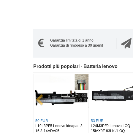
Garanzia limitata di 1 anno
Garanzia di rimborso a 30 giorni!
Prodotti più popolari - Batteria lenovo
55 EUR
54 EUR
O
L24M3PK2 LENOVO IdeaPad
L23M3P72 Lenovo ThinkPad
Slim 5 16AKP10/IdeaPad Slim
P16s Gen 3 21KS 21KT / P14s