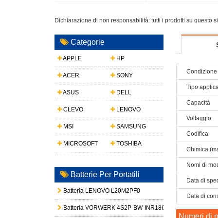
5 14IAH10/IdeaPad Slim 5
Gen 5 21G2 21G3 Series
14IRH10
Dichiarazione di non responsabilità: tutti i prodotti su questo 
Categorie
APPLE
HP
Condizione 
ACER
SONY
Tipo applic
ASUS
DELL
Capacità
CLEVO
LENOVO
Voltaggio
MSI
SAMSUNG
Codifica
MICROSOFT
TOSHIBA
Chimica (ma
Nomi di mod
Batterie Per Portatili
Data di spe
Batteria LENOVO L20M2PF0
Data di con
Batteria VORWERK 4S2P-BW-INR18650-32E
Numeri di p