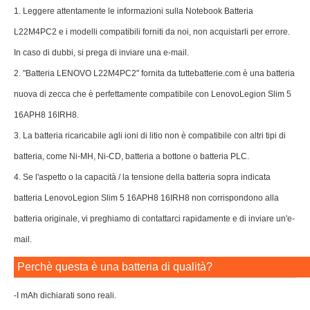
1. Leggere attentamente le informazioni sulla Notebook Batteria
L22M4PC2 e i modelli compatibili forniti da noi, non acquistarli per errore.
In caso di dubbi, si prega di inviare una e-mail.
2. "Batteria LENOVO L22M4PC2" fornita da tuttebatterie.com è una batteria
nuova di zecca che è perfettamente compatibile con LenovoLegion Slim 5
16APH8 16IRH8.
3. La batteria ricaricabile agli ioni di litio non è compatibile con altri tipi di
batteria, come Ni-MH, Ni-CD, batteria a bottone o batteria PLC.
4. Se l'aspetto o la capacità / la tensione della batteria sopra indicata
batteria LenovoLegion Slim 5 16APH8 16IRH8 non corrispondono alla
batteria originale, vi preghiamo di contattarci rapidamente e di inviare un'e-
mail.
Perchè questa è una batteria di qualità?
-I mAh dichiarati sono reali.