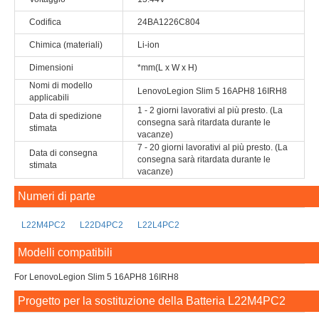
Codifica
24BA1226C804
Chimica (materiali)
Li-ion
Dimensioni
*mm(L x W x H)
Nomi di modello
LenovoLegion Slim 5 16APH8 16IRH8
applicabili
1 - 2 giorni lavorativi al più presto. (La
Data di spedizione
consegna sarà ritardata durante le
stimata
vacanze)
7 - 20 giorni lavorativi al più presto. (La
Data di consegna
consegna sarà ritardata durante le
stimata
vacanze)
Numeri di parte
L22M4PC2
L22D4PC2
L22L4PC2
Modelli compatibili
For LenovoLegion Slim 5 16APH8 16IRH8
Progetto per la sostituzione della Batteria L22M4PC2