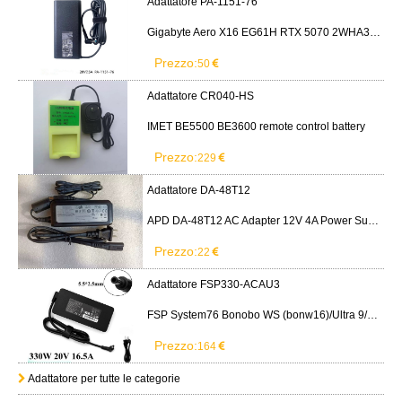
Adattatore PA-1151-76
Gigabyte Aero X16 EG61H RTX 5070 2WHA3USC64AH LITEON PA-1151-76 150W adapter
Prezzo:
50
Adattatore CR040-HS
IMET BE5500 BE3600 remote control battery
Prezzo:
229
Adattatore DA-48T12
APD DA-48T12 AC Adapter 12V 4A Power Supply Cord
Prezzo:
22
Adattatore FSP330-ACAU3
FSP System76 Bonobo WS (bonw16)/Ultra 9/RTX5090
Prezzo:
164
Adattatore per tutte le categorie