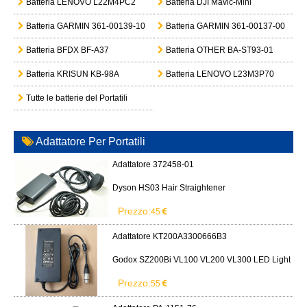
Batteria LENOVO L22M4PC2
Batteria DJI Mavic-Mini
Batteria GARMIN 361-00139-10
Batteria GARMIN 361-00137-00
Batteria BFDX BF-A37
Batteria OTHER BA-ST93-01
Batteria KRISUN KB-98A
Batteria LENOVO L23M3P70
Tutte le batterie del Portatili
Adattatore Per Portatili
Adattatore 372458-01
Dyson HS03 Hair Straightener
Prezzo:
45
Adattatore KT200A3300666B3
Godox SZ200Bi VL100 VL200 VL300 LED Light
Prezzo:
55