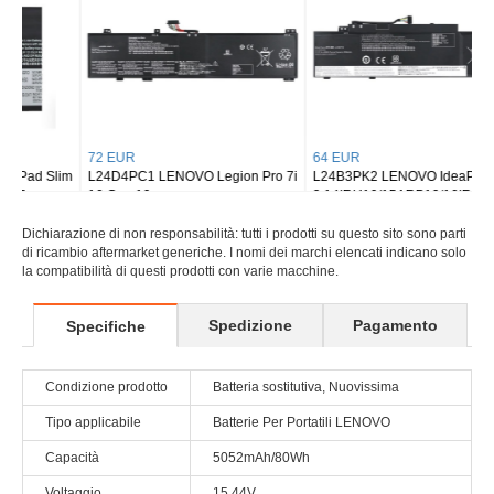
72 EUR
64 EUR
L24D4PC1 LENOVO Legion Pro 7i
L24B3PK2 LENOVO IdeaPad Slim
16 Gen 10
3 14IRH10/15ARP10/16IRH10
Dichiarazione di non responsabilità: tutti i prodotti su questo sito sono parti
di ricambio aftermarket generiche. I nomi dei marchi elencati indicano solo
la compatibilità di questi prodotti con varie macchine.
Spedizione
Pagamento
Specifiche
Condizione prodotto
Batteria sostitutiva, Nuovissima
Tipo applicabile
Batterie Per Portatili LENOVO
Capacità
5052mAh/80Wh
Voltaggio
15.44V