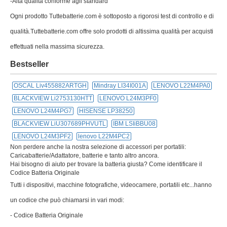
-Alta qualità conforme agli standard
Ogni prodotto Tuttebatterie.com è sottoposto a rigorosi test di controllo e di
qualità.Tuttebatterie.com offre solo prodotti di altissima qualità per acquisti
effettuati nella massima sicurezza.
Bestseller
OSCAL Liv455882ARTGH
Mindray LI34I001A
LENOVO L22M4PA0
BLACKVIEW Li2753130HTT
LENOVO L24M3PF0
LENOVO L24M4PG7
HISENSE LP38250
BLACKVIEW LiU307689PHVUTL
IBM LSIiBBU08
LENOVO L24M3PF2
lenovo L22M4PC2
Non perdere anche la nostra selezione di accessori per portatili:
Caricabatterie/Adattatore, batterie e tanto altro ancora.
Hai bisogno di aiuto per trovare la batteria giusta? Come identificare il
Codice Batteria Originale
Tutti i dispositivi, macchine fotografiche, videocamere, portatili etc...hanno
un codice che può chiamarsi in vari modi:
- Codice Batteria Originale