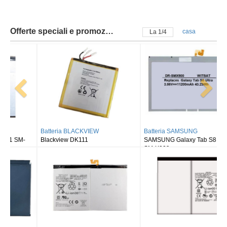
Offerte speciali e promozioni
casa
La
2
/
4
Batteria BLACKVIEW
Batteria SAMSUNG
Blackview DK111
SAMSUNG Galaxy Tab S8 Ultra
SM-X900