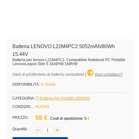
Batteria LENOVO L22M4PC2 5052mAh/80Wh
15.44V
Batteria per lenovo L22M4PC2. Compatibile Notebook PC Portatile
LenovoLegion Slim 5 16APH8 16IRH8
(
Vedi di più
)Modello di batteria compatibile
|
Vuoi contattarci?
DISPONIBILITÀ:
In Scorta
CATEGORIA:
Batterie Per Portatili LENOVO
CONDIZIONE:
NUOVO
58 €
PREZZO:
Costi di spedizione: 5
Quantità: