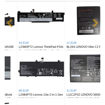
54 EUR
21 EUR
L23M3P72 Lenovo ThinkPad P16s
BL264 LENOVO Vibe C2 Power
Gen 3 21KS 21KT / P14s Gen 5
K10 A4
21G2 21G3 Series
68 EUR
21 EUR
L24B4P70 Lenovo 13w 2-in-1 Gen
L11C2P32 LENOVO S6000-F H
3 83M9 83MA
A7600-F/HV A10-80HC Pad