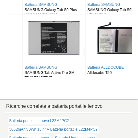
Batteria SAMSUNG
Batteria SAMSUNG
SAMSUNG Galaxy Tab S9 Plus
SAMSUNG Galaxy Tab S9FE X510
Wi-fi X810/5G X816
X516 X518
Batteria SAMSUNG
Batteria ALLDOCUBE
SAMSUNG Tab Active Pro SM-
Alldocube T50
T540/T545/T547
Ricerche correlate a batteria portatile lenovo
Batteria portatile lenovo L22M4PC2
5052mAh/80Wh 15.44V Batteria portatile L22M4PC2