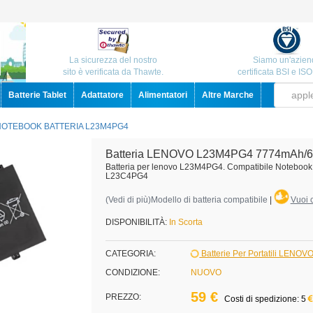
La sicurezza del nostro
Siamo un'azien
sito è verificata da Thawte.
certificata BSI e IS
Batterie Tablet
Adattatore
Alimentatori
Altre Marche
NOTEBOOK BATTERIA L23M4PG4
Batteria LENOVO L23M4PG4 7774mAh/6
Batteria per lenovo L23M4PG4. Compatibile Noteb
L23C4PG4
(
Vedi di più
)Modello di batteria compatibile
|
Vuoi c
DISPONIBILITÀ:
In Scorta
CATEGORIA:
Batterie Per Portatili LENOV
CONDIZIONE:
NUOVO
59 €
PREZZO:
Costi di spedizione: 5