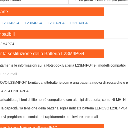
arte
L23D4PG4
L23B4PG4
L23L4PG4
L23C4PG4
patibili
23M4PG4
r la sostituzione della Batteria L23M4PG4
tamente le informazioni sulla Notebook Batteria L23M4PG4 e i modelli compatibili for
 una e-mail.
ENOVO L23M4PG4" fornita da tuttebatterie.com è una batteria nuova di zecca che
L4PG4 L23C4PG4.
caricabile agli ioni di litio non è compatibile con altri tipi di batteria, come Ni-MH, 
o o la capacità / la tensione della batteria sopra indicata batteria LENOVO L2
le, vi preghiamo di contattarci rapidamente e di inviare un'e-mail.