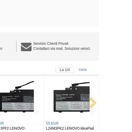
Servizio Clienti Privati
ro
Contattaci via mail. Soluzioni veloci.
casa
La
1
/
4
72 EUR
64 EUR
F
L24D4PC1 LENOVO Legion
L24B3PK2 LENOVO IdeaPad