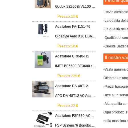
Perchè ques
Godox SZ200Bi VL100 VL200 VL300 LED Light
-I mAh dichiarat
Prezzo:
55
-La qualità dell
Adattatore PA-1151-76
-La qualità dell
Gigabyte Aero X16 EG61H RTX 5070 2WHA3USC64AH LITEON PA-1151-76 150W adapter
-Qualità dei cont
Prezzo:
50
-Queste Batterie
Adattatore CR040-HS
Il nostro va
IMET BE5500 BE3600 remote control battery
-Vasta gamma di
Prezzo:
229
Offriamo un'ampi
Adattatore DA-48T12
-Prezzi traspare
Oltre a un servi
APD DA-48T12 AC Adapter 12V 4A Power Supply Cord
-Alta qualità co
Prezzo:
22
Ogni prodotto Tu
Adattatore FSP330-ACAU3
nella massima s
FSP System76 Bonobo WS (bonw16)/Ultra 9/RTX5090