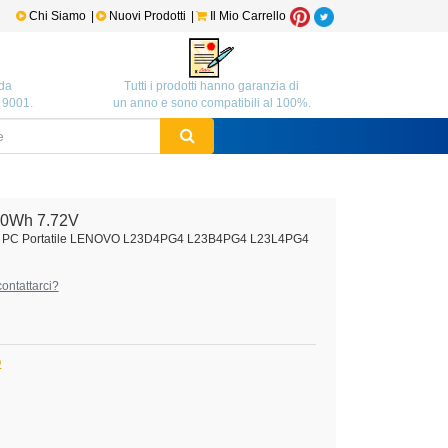
Chi Siamo
|
Nuovi Prodotti
|
Il Mio Carrello
da
Tutti i prodotti hanno garanzia di
O 9001.
un anno e sono compatibili al 100%.
0Wh 7.72V
ook PC Portatile LENOVO L23D4PG4 L23B4PG4 L23L4PG4
ontattarci?
O