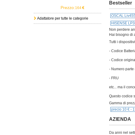
Bestseller
Prezzo:
164
OSCAL Liv4
Adattatore per tutte le categorie
HISENSE LP3
Non perdere anch
Hai bisogno di a
Tutti i disposit
- Codice Batteri
- Codice origina
- Numero parte 
- FRU
etc... ma il con
Questo codice si
Gamma di prezz
precio 10 € -
1
AZIENDA
Da anni nel sett