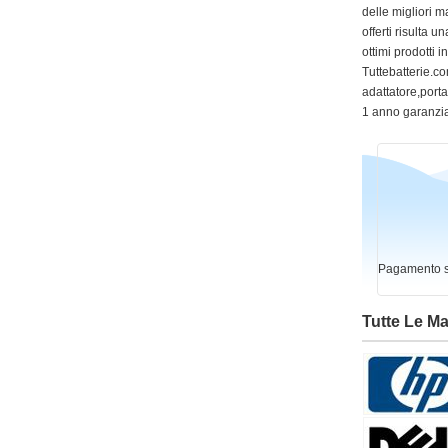
delle migliori m
offerti risulta
ottimi prodotti 
Tuttebatterie.com
adattatore,portat
1 anno garanzia
Pagamento si
Tutte Le M