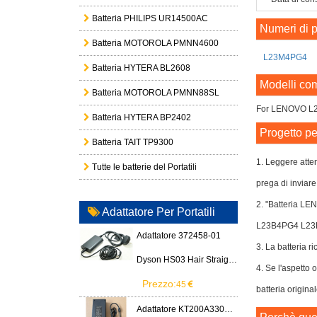
Batteria PHILIPS UR14500AC
Numeri di p
Batteria MOTOROLA PMNN4600
L23M4PG4
Batteria HYTERA BL2608
Modelli com
Batteria MOTOROLA PMNN88SL
For LENOVO L
Batteria HYTERA BP2402
Progetto pe
Batteria TAIT TP9300
1. Leggere atten
Tutte le batterie del Portatili
prega di inviare
2. "Batteria L
Adattatore Per Portatili
L23B4PG4 L23
Adattatore 372458-01
3. La batteria ri
Dyson HS03 Hair Straightener
4. Se l'aspett
Prezzo:
45
batteria origina
Adattatore KT200A3300666B3