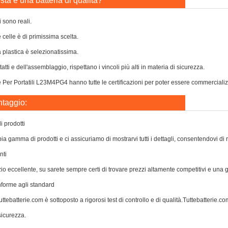
ta è una batteria di qualità?
i sono reali.
e celle è di primissima scelta.
a plastica è selezionatissima.
atti e dell'assemblaggio, rispettano i vincoli più alti in materia di sicurezza.
 Per Portatili L23M4PG4 hanno tutte le certificazioni per poter essere commercializza
ntaggio:
 prodotti
a gamma di prodotti e ci assicuriamo di mostrarvi tutti i dettagli, consentendovi di 
nti
zio eccellente, su sarete sempre certi di trovare prezzi altamente competitivi e una
nforme agli standard
ttebatterie.com è sottoposto a rigorosi test di controllo e di qualità.Tuttebatterie.com 
icurezza.