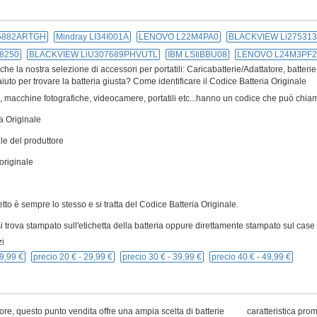
55882ARTGH
Mindray LI34I001A
LENOVO L22M4PA0
BLACKVIEW Li27531
8250
BLACKVIEW LiU307689PHVUTL
IBM LSIiBBU08
LENOVO L24M3PF2
e la nostra selezione di accessori per portatili: Caricabatterie/Adattatore, batterie
iuto per trovare la batteria giusta? Come identificare il Codice Batteria Originale
ivi, macchine fotografiche, videocamere, portatili etc...hanno un codice che può chiam
a Originale
le del produttore
originale
cetto è sempre lo stesso e si tratta del Codice Batteria Originale.
 trova stampato sull'etichetta della batteria oppure direttamente stampato sul case p
i
9,99 €
precio 20 € -
29,99 €
precio 30 € -
39,99 €
precio 40 € -
49,99 €
ore, questo punto vendita offre una ampia scelta di batterie
caratteristica pro