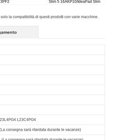
ad
Pro 7i 16 Gen 10
Slim 3
14IRH10/15ARP10/16IRH10
 solo la compatibilità di questi prodotti con varie macchine.
gamento
23L4PG4 L23C4PG4
o. (La consegna sarà ritardata durante le vacanze)
to. (La consegna sarà ritardata durante le vacanze)