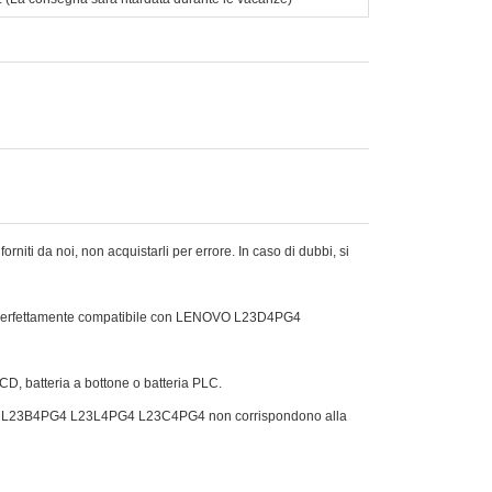
niti da noi, non acquistarli per errore. In caso di dubbi, si
 è perfettamente compatibile con LENOVO L23D4PG4
Ni-CD, batteria a bottone o batteria PLC.
3D4PG4 L23B4PG4 L23L4PG4 L23C4PG4 non corrispondono alla