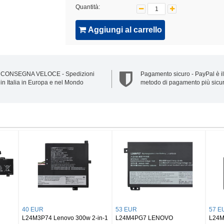
Quantità:
Aggiungi al carrello
CONSEGNA VELOCE - Spedizioni
Pagamento sicuro - PayPal è il
in Italia in Europa e nel Mondo
metodo di pagamento più sicu
68 EUR
21 EUR
O Vibe C2
L24B4P70 Lenovo 13w 2-in-1
L11C2P32 LENOVO S6000-