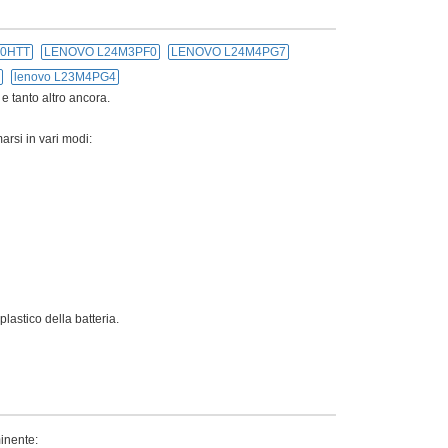
30HTT
LENOVO L24M3PF0
LENOVO L24M4PG7
lenovo L23M4PG4
 e tanto altro ancora.
arsi in vari modi:
lastico della batteria.
minente: