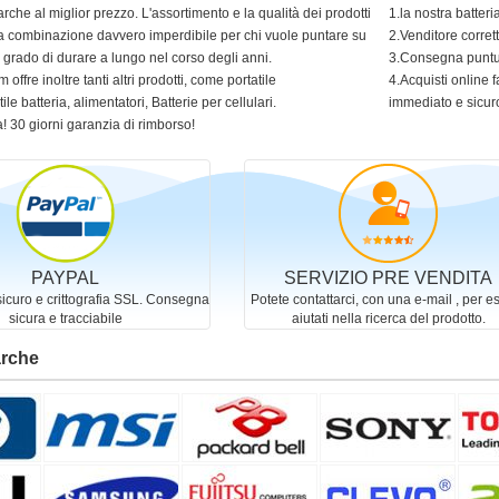
arche al miglior prezzo. L'assortimento e la qualità dei prodotti
1.la nostra batter
 una combinazione davvero imperdibile per chi vuole puntare su
2.Venditore corret
in grado di durare a lungo nel corso degli anni.
3.Consegna puntua
 offre inoltre tanti altri prodotti, come portatile
4.Acquisti online f
ile batteria, alimentatori, Batterie per cellulari.
immediato e sicur
! 30 giorni garanzia di rimborso!
PAYPAL
SERVIZIO PRE VENDITA
curo e crittografia SSL. Consegna
Potete contattarci, con una e-mail , per e
sicura e tracciabile
aiutati nella ricerca del prodotto.
arche