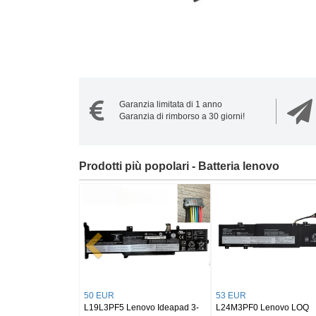
Garanzia limitata di 1 anno
Garanzia di rimborso a 30 giorni!
Prodotti più popolari - Batteria lenovo
55 EUR
54 EUR
21 EUR
L24M3PK2 LENOVO IdeaPad
L23M3P72 Lenovo ThinkPad
BL264 LENOV