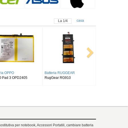
casa
La
1
/
4
Batteria SAMSUNG
Batteria ALLDOCUBE
E
SAMSUNG Tab Active Pro SM-
Alldocube T50
T540/T545/T547
ostitutiva per notebook, Accessori Portatili, cambiare batteria