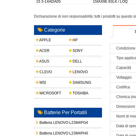
Slim 5 16AKP10/IdeaPad Slim
P16s Gen 3 21KS 21KT / P14s
Power K10 A4
5 14IAH10/IdeaPad Slim 5
Gen 5 21G2 21G3 Series
14IRH10
Dichiarazione di non responsabilità: tutti i prodotti su questo 
Categorie
APPLE
HP
Condizione 
ACER
SONY
Tipo applic
ASUS
DELL
Capacità
CLEVO
LENOVO
Voltaggio
MSI
SAMSUNG
Codifica
MICROSOFT
TOSHIBA
Chimica (ma
Dimensioni
Batterie Per Portatili
Nomi di mod
Batteria LENOVO L23M4PG4
Data di spe
Batteria LENOVO L23M4PH0
Data di con