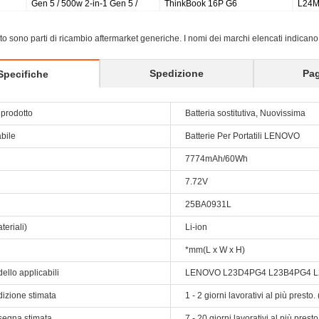
Gen 3 83M9 83MA
H A7600-F/HV A10-80HC P
sito sono parti di ricambio aftermarket generiche. I nomi dei marchi elencati indicano
Spedizione
Pa
Specifiche
prodotto
Batteria sostitutiva, Nuovissima
abile
Batterie Per Portatili LENOVO
7774mAh/60Wh
7.72V
25BA0931L
teriali)
Li-ion
*mm(L x W x H)
ello applicabili
LENOVO L23D4PG4 L23B4PG4 L
dizione stimata
1 - 2 giorni lavorativi al più prest
segna stimata
7 - 20 giorni lavorativi al più pres