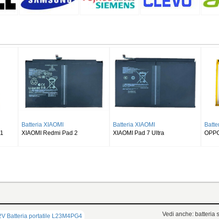
MSUNG
Batteria SAMSUNG
Batteria SAMSUNG
xy Tab S8 Ultra
SAMSUNG Galaxy Tab S9 Plus
SAMSUNG Galaxy Tab S9F
Wi-fi X810/5G X816
X510 X516 X518
Vedi anche: batteria s
 Batteria portatile L23M4PG4