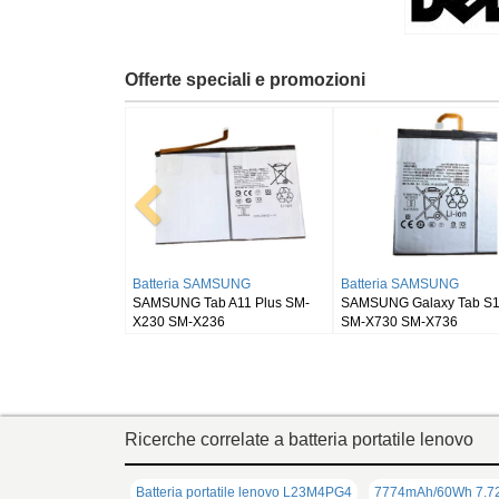
Offerte speciali e promozioni
Batteria RUGGEAR
Batteria BLACKVIEW
Batteria SA
RugGear RG910
Blackview DK111
SAMSUNG Gala
SM-X900
Ricerche correlate a batteria portatile lenovo
Batteria portatile lenovo L23M4PG4
7774mAh/60Wh 7.72V