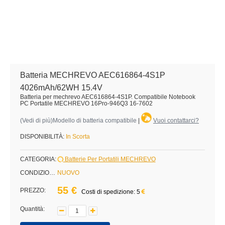
Batteria MECHREVO AEC616864-4S1P
4026mAh/62WH 15.4V
Batteria per mechrevo AEC616864-4S1P. Compatibile Notebook
PC Portatile MECHREVO 16Pro-946Q3 16-7602
(
Vedi di più
)Modello di batteria compatibile
|
Vuoi contattarci?
DISPONIBILITÀ:
In Scorta
CATEGORIA:
Batterie Per Portatili MECHREVO
CONDIZIONE:
NUOVO
55 €
PREZZO:
Costi di spedizione: 5
Quantità: