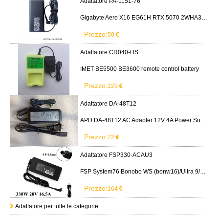
Adattatore PA-1151-76
Gigabyte Aero X16 EG61H RTX 5070 2WHA3USC64AH LITEON PA-1151-76 150W adapter
Prezzo:
50
Adattatore CR040-HS
IMET BE5500 BE3600 remote control battery
Prezzo:
229
Adattatore DA-48T12
APD DA-48T12 AC Adapter 12V 4A Power Supply Cord
Prezzo:
22
Adattatore FSP330-ACAU3
FSP System76 Bonobo WS (bonw16)/Ultra 9/RTX5090
Prezzo:
164
Adattatore per tutte le categorie