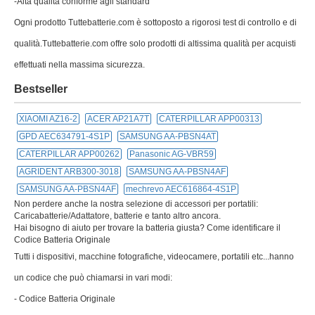
-Alta qualità conforme agli standard
Ogni prodotto Tuttebatterie.com è sottoposto a rigorosi test di controllo e di
qualità.Tuttebatterie.com offre solo prodotti di altissima qualità per acquisti
effettuati nella massima sicurezza.
Bestseller
XIAOMI AZ16-2
ACER AP21A7T
CATERPILLAR APP00313
GPD AEC634791-4S1P
SAMSUNG AA-PBSN4AT
CATERPILLAR APP00262
Panasonic AG-VBR59
AGRIDENT ARB300-3018
SAMSUNG AA-PBSN4AF
SAMSUNG AA-PBSN4AF
mechrevo AEC616864-4S1P
Non perdere anche la nostra selezione di accessori per portatili:
Caricabatterie/Adattatore, batterie e tanto altro ancora.
Hai bisogno di aiuto per trovare la batteria giusta? Come identificare il
Codice Batteria Originale
Tutti i dispositivi, macchine fotografiche, videocamere, portatili etc...hanno
un codice che può chiamarsi in vari modi:
- Codice Batteria Originale