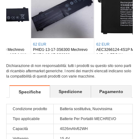
62 EUR
62 EUR
PHID1-13-17-3S6300 Mechrevo
AEC3266124-4S1P MECHREVO
PHID1-13-17-3S6300
14ProA-7BC4U
Dichiarazione di non responsabilità: tutti i prodotti su questo sito sono parti
di ricambio aftermarket generiche. I nomi dei marchi elencati indicano solo
la compatibilità di questi prodotti con varie macchine.
Spedizione
Pagamento
Specifiche
Condizione prodotto
Batteria sostitutiva, Nuovissima
Tipo applicabile
Batterie Per Portatili MECHREVO
Capacità
4026mAh/62WH
Voltaggio
15.4V