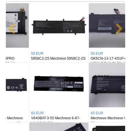
50 EUR
50 EUR
5958C2-2S Mechrevo 5958C2-2S
GK5CN-13-17-4S1P-0
MECHREVO Z2 Z3 X8TI Air
60 EUR
65 EUR
V640BAT-3-55 Mechrevo 6-87-
Mechrevo Mechrevo V540BAT-4-
V640S-54J00
80