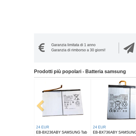
Garanzia limitata di 1 anno
Garanzia di rimborso a 30 giorni!
Prodotti più popolari - Batteria samsung
EUR
21 EUR
20 EUR
BL330ABY Samsung
EB-BS946ABY Samsung
NS1250 Samsung 