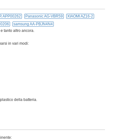
R APP00262
Panasonic AG-VBR59
XIAOMI AZ16-2
00206
samsung AA-PBJN4N4
 e tanto altro ancora.
arsi in vari modi:
lastico della batteria.
minente: