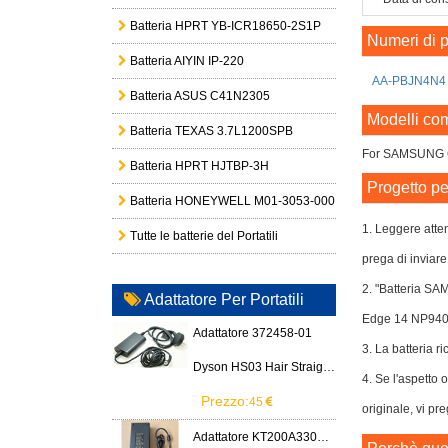
Batteria HPRT YB-ICR18650-2S1P
Numeri di p
Batteria AIYIN IP-220
AA-PBJN4N4
Batteria ASUS C41N2305
Modelli com
Batteria TEXAS 3.7L1200SPB
For SAMSUNG 
Batteria HPRT HJTBP-3H
Progetto pe
Batteria HONEYWELL M01-3053-000
1. Leggere atten
Tutte le batterie del Portatili
prega di inviare
2. "Batteria S
Adattatore Per Portatili
Edge 14 NP94
Adattatore 372458-01
3. La batteria ri
Dyson HS03 Hair Straightener
4. Se l'aspetto
Prezzo:
45
originale, vi pr
Adattatore KT200A3300666B3