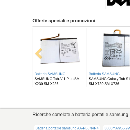
Offerte speciali e promozioni
teria RUGGEAR
Batteria BLACKVIEW
Batteria SAMSU
Gear RG910
Blackview DK111
SAMSUNG Galaxy 
SM-X900
Ricerche correlate a batteria portatile samsung
Batteria portatile samsung AA-PBJN4N4
3600mAh/55.9Wh