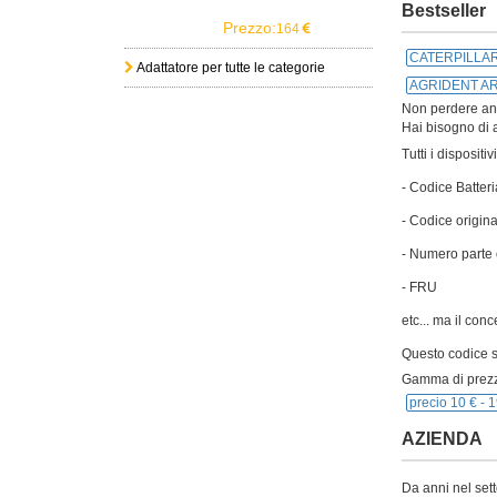
Bestseller
Prezzo:
164
CATERPILLAR
Adattatore per tutte le categorie
AGRIDENT AR
Non perdere anch
Hai bisogno di a
Tutti i disposit
- Codice Batteri
- Codice origina
- Numero parte 
- FRU
etc... ma il con
Questo codice si
Gamma di prezz
precio 10 € -
1
AZIENDA
Da anni nel sett