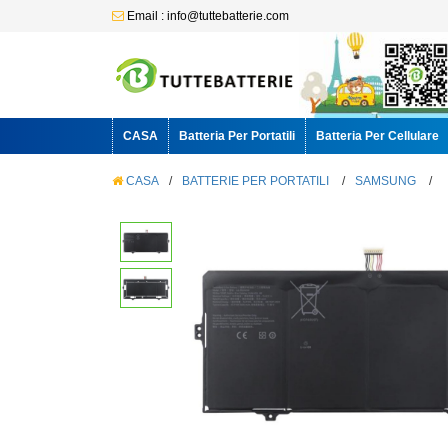
Email : info@tuttebatterie.com
CASA
Batteria Per Portatili
Batteria Per Cellulare
CASA
/
BATTERIE PER PORTATILI
/
SAMSUNG
/