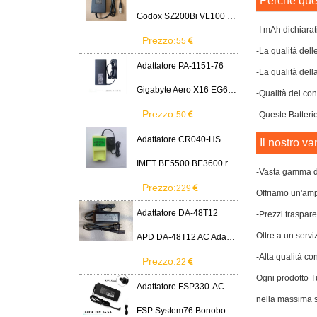
Perchè ques
Godox SZ200Bi VL100 VL200 VL300 LED Light
-I mAh dichiarat
Prezzo:
55
-La qualità dell
Adattatore PA-1151-76
-La qualità dell
Gigabyte Aero X16 EG61H RTX 5070 2WHA3USC64AH LITEON PA-1151-76 150W adapter
-Qualità dei cont
Prezzo:
50
-Queste Batterie
Adattatore CR040-HS
Il nostro va
IMET BE5500 BE3600 remote control battery
-Vasta gamma di
Prezzo:
229
Offriamo un'ampi
Adattatore DA-48T12
-Prezzi traspare
Oltre a un servi
APD DA-48T12 AC Adapter 12V 4A Power Supply Cord
-Alta qualità co
Prezzo:
22
Ogni prodotto Tu
Adattatore FSP330-ACAU3
nella massima s
FSP System76 Bonobo WS (bonw16)/Ultra 9/RTX5090