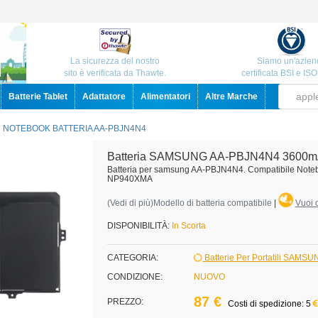
La sicurezza del nostro
Siamo un'azien
sito è verificata da Thawte.
certificata BSI e IS
Batterie Tablet
Adattatore
Alimentatori
Altre Marche
NOTEBOOK BATTERIA AA-PBJN4N4
Batteria SAMSUNG AA-PBJN4N4 3600m
Batteria per samsung AA-PBJN4N4. Compatibile Not
NP940XMA
(
Vedi di più
)Modello di batteria compatibile
|
Vuoi c
DISPONIBILITÀ:
In Scorta
CATEGORIA:
Batterie Per Portatili SAMS
CONDIZIONE:
NUOVO
87 €
PREZZO:
Costi di spedizione: 5