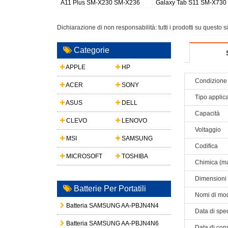
axy Watch 8 44mm
Galaxy S26 Plus/S947
buds 2 pro earbu
Dichiarazione di non responsabilità: tutti i prodotti su questo 
Categorie
APPLE
HP
Condizione 
ACER
SONY
Tipo applic
ASUS
DELL
Capacità
CLEVO
LENOVO
Voltaggio
MSI
SAMSUNG
Codifica
MICROSOFT
TOSHIBA
Chimica (ma
Dimensioni
Batterie Per Portatili
Nomi di mod
Batteria SAMSUNG AA-PBJN4N4
Data di spe
Batteria SAMSUNG AA-PBJN4N6
Data di con