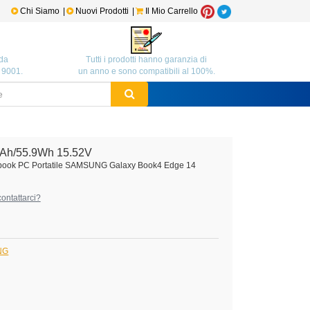
Chi Siamo
|
Nuovi Prodotti
|
Il Mio Carrello
da
Tutti i prodotti hanno garanzia di
O 9001.
un anno e sono compatibili al 100%.
Ah/55.9Wh 15.52V
ebook PC Portatile SAMSUNG Galaxy Book4 Edge 14
ontattarci?
UNG