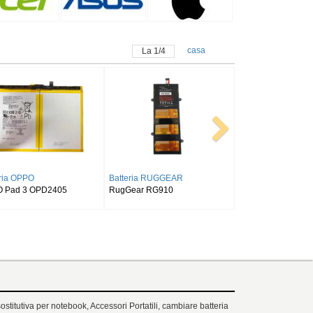
casa
La
1
/
4
Batteria SAMSUNG
Batteria ALLDOCUBE
SAMSUNG Tab Active Pro SM-
Alldocube T50
T540/T545/T547
ostitutiva per notebook, Accessori Portatili, cambiare batteria