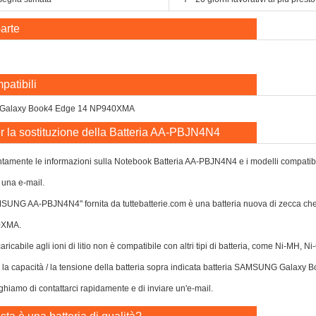
arte
patibili
Galaxy Book4 Edge 14 NP940XMA
r la sostituzione della Batteria AA-PBJN4N4
tamente le informazioni sulla Notebook Batteria AA-PBJN4N4 e i modelli compatibili f
 una e-mail.
AMSUNG AA-PBJN4N4" fornita da tuttebatterie.com è una batteria nuova di zecca 
0XMA.
caricabile agli ioni di litio non è compatibile con altri tipi di batteria, come Ni-MH, 
 o la capacità / la tensione della batteria sopra indicata batteria SAMSUNG Gala
eghiamo di contattarci rapidamente e di inviare un'e-mail.