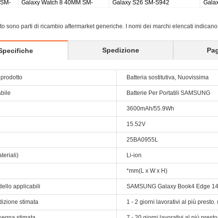
ds
Galaxy Tab S8 Ultra SM-X900
Galaxy Tab S9 Plus Wi-fi
X810/5G X816
sito sono parti di ricambio aftermarket generiche. I nomi dei marchi elencati indicano
Spedizione
Pa
Specifiche
prodotto
Batteria sostitutiva, Nuovissima
abile
Batterie Per Portatili SAMSUNG
3600mAh/55.9Wh
15.52V
25BA0955L
teriali)
Li-ion
*mm(L x W x H)
ello applicabili
SAMSUNG Galaxy Book4 Edge 1
dizione stimata
1 - 2 giorni lavorativi al più prest
segna stimata
7 - 20 giorni lavorativi al più pres