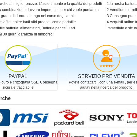
arche al miglior prezzo. L'assortimento e la qualità dei prodotti
1.la nostra batter
 una combinazione davvero imperdibile per chi vuole puntare su
2.Venditore corret
in grado di durare a lungo nel corso degli anni.
3.Consegna puntua
 offre inoltre tanti altri prodotti, come portatile
4.Acquisti online f
ile batteria, alimentatori, Batterie per cellulari.
immediato e sicur
! 30 giorni garanzia di rimborso!
PAYPAL
SERVIZIO PRE VENDITA
curo e crittografia SSL. Consegna
Potete contattarci, con una e-mail , per e
sicura e tracciabile
aiutati nella ricerca del prodotto.
arche