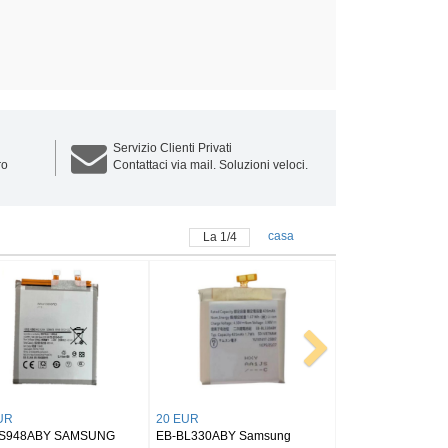
Servizio Clienti Privati
ro
Contattaci via mail. Soluzioni veloci.
casa
La
1
/
4
25 EUR
25 EUR
EB-BX516ABY SAMSUNG
BT545ABY SAMSUNG Tab