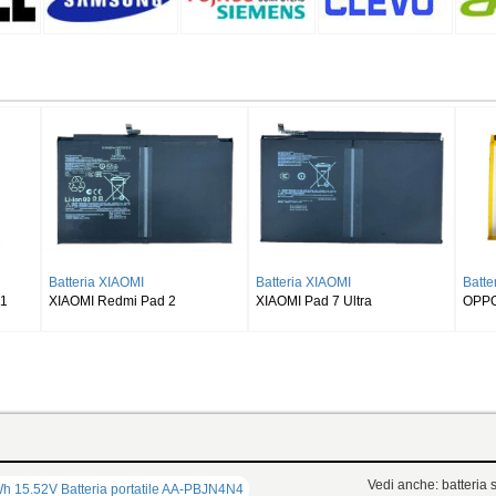
NG
Batteria SAMSUNG
Batteria SAMSUNG
Tab S8 Ultra
SAMSUNG Galaxy Tab S9 Plus
SAMSUNG Galaxy Tab S9FE
Wi-fi X810/5G X816
X510 X516 X518
Vedi anche: batteria s
 15.52V Batteria portatile AA-PBJN4N4