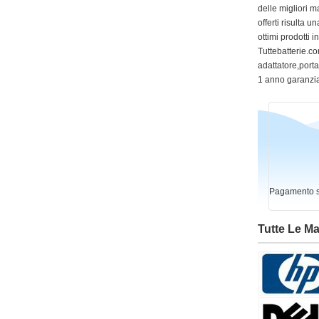
delle migliori m
offerti risulta
ottimi prodotti 
Tuttebatterie.com
adattatore,portat
1 anno garanzia
Pagamento si
Tutte Le M