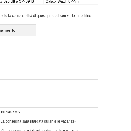
Galaxy Tab S9FE X510 X516
Active Pro SM-T540/T545/T547
X518
 solo la compatibilità di questi prodotti con varie macchine.
gamento
4 NP940XMA
o. (La consegna sarà ritardata durante le vacanze)
to. (La consegna sarà ritardata durante le vacanze)