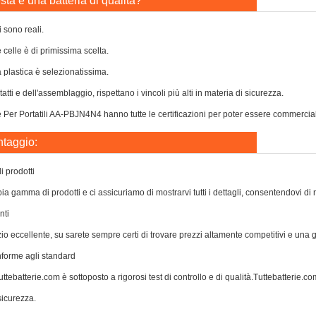
ta è una batteria di qualità?
i sono reali.
e celle è di primissima scelta.
a plastica è selezionatissima.
atti e dell'assemblaggio, rispettano i vincoli più alti in materia di sicurezza.
 Per Portatili AA-PBJN4N4 hanno tutte le certificazioni per poter essere commercializ
ntaggio:
 prodotti
a gamma di prodotti e ci assicuriamo di mostrarvi tutti i dettagli, consentendovi di 
nti
zio eccellente, su sarete sempre certi di trovare prezzi altamente competitivi e una
nforme agli standard
ttebatterie.com è sottoposto a rigorosi test di controllo e di qualità.Tuttebatterie.com 
icurezza.