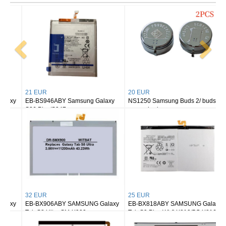
21 EUR
20 EUR
EB-BS946ABY Samsung Galaxy
NS1250 Samsung Buds 2/ buds 2
S26 Plus/S947
pro earbuds
32 EUR
25 EUR
EB-BX906ABY SAMSUNG Galaxy
EB-BX818ABY SAMSUNG Galaxy
Tab S8 Ultra SM-X900
Tab S9 Plus Wi-fi X810/5G X816