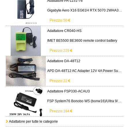
Adattatore PA-1151-76
Gigabyte Aero X16 EG61H RTX 5070 2WHA3USC64AH LITEON PA-1151-76 150W adapter
Prezzo:
50
Adattatore CR040-HS
IMET BE5500 BE3600 remote control battery
Prezzo:
229
Adattatore DA-48T12
APD DA-48T12 AC Adapter 12V 4A Power Supply Cord
Prezzo:
22
Adattatore FSP330-ACAU3
FSP System76 Bonobo WS (bonw16)/Ultra 9/RTX5090
Prezzo:
164
Adattatore per tutte le categorie