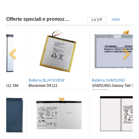
Offerte speciali e promozioni
casa
La
2
/
4
Batteria BLACKVIEW
Batteria SAMSUNG
Blackview DK111
SAMSUNG Galaxy Tab S8 Ultra
SM-X900