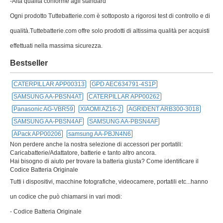
-Alta qualità conforme agli standard
Ogni prodotto Tuttebatterie.com è sottoposto a rigorosi test di controllo e di
qualità.Tuttebatterie.com offre solo prodotti di altissima qualità per acquisti
effettuati nella massima sicurezza.
Bestseller
CATERPILLAR APP00313
GPD AEC634791-4S1P
SAMSUNG AA-PBSN4AT
CATERPILLAR APP00262
Panasonic AG-VBR59
XIAOMI AZ16-2
AGRIDENT ARB300-3018
SAMSUNG AA-PBSN4AF
SAMSUNG AA-PBSN4AF
APack APP00206
samsung AA-PBJN4N6
Non perdere anche la nostra selezione di accessori per portatili:
Caricabatterie/Adattatore, batterie e tanto altro ancora.
Hai bisogno di aiuto per trovare la batteria giusta? Come identificare il
Codice Batteria Originale
Tutti i dispositivi, macchine fotografiche, videocamere, portatili etc...hanno
un codice che può chiamarsi in vari modi:
- Codice Batteria Originale