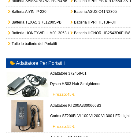
Batteria SAMSUNG AA-PBJN4N6
Batteria HPRT YB-ICR18650-2S1P
Batteria AIYIN IP-220
Batteria ASUS C41N2305
Batteria TEXAS 3.7L1200SPB
Batteria HPRT HJTBP-3H
Batteria HONEYWELL M01-3053-000
Batteria HONOR HB2543D6EHW
Tutte le batterie del Portatili
Adattatore Per Portatili
Adattatore 372458-01
Dyson HS03 Hair Straightener
Prezzo:
45
Adattatore KT200A3300666B3
Godox SZ200Bi VL100 VL200 VL300 LED Light
Prezzo:
55