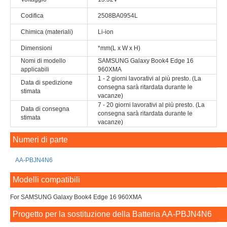
Codifica
2508BA0954L
Chimica (materiali)
Li-ion
Dimensioni
*mm(L x W x H)
Nomi di modello
SAMSUNG Galaxy Book4 Edge 16
applicabili
960XMA
1 - 2 giorni lavorativi al più presto. (La
Data di spedizione
consegna sarà ritardata durante le
stimata
vacanze)
7 - 20 giorni lavorativi al più presto. (La
Data di consegna
consegna sarà ritardata durante le
stimata
vacanze)
Numeri di parte
AA-PBJN4N6
Modelli compatibili
For SAMSUNG Galaxy Book4 Edge 16 960XMA
Progetto per la sostituzione della Batteria AA-PBJN4N6