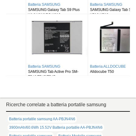
Batteria SAMSUNG
Batteria SAMSUNG
SAMSUNG Galaxy Tab S9 Plus
SAMSUNG Galaxy Tab S9FE X510
Wi-fi X810/5G X816
X516 X518
Batteria SAMSUNG
Batteria ALLDOCUBE
SAMSUNG Tab Active Pro SM-
Alldocube T50
T540/T545/T547
Ricerche correlate a batteria portatile samsung
Batteria portatile samsung AA-PBJN4N6
3900mAh/60.6Wh 15.52V Batteria portatile AA-PBJN4N6