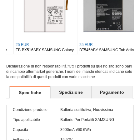
25 EUR
25 EUR
EB-BX516ABY SAMSUNG Galaxy
BT545ABY SAMSUNG Tab Active
Tab S9FE X510 X516 X518
Pro SM-T540/T545/T547
Dichiarazione di non responsabilità: tutti i prodotti su questo sito sono parti
di ricambio aftermarket generiche. I nomi dei marchi elencati indicano solo
la compatibilità di questi prodotti con varie macchine.
Spedizione
Pagamento
Specifiche
Condizione prodotto
Batteria sostitutiva, Nuovissima
Tipo applicabile
Batterie Per Portatili SAMSUNG
Capacità
3900mAh/60.6Wh
Voltaggio
15.52V