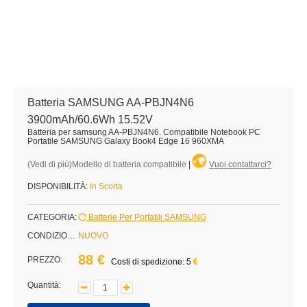
Batteria SAMSUNG AA-PBJN4N6
3900mAh/60.6Wh 15.52V
Batteria per samsung AA-PBJN4N6. Compatibile Notebook PC
Portatile SAMSUNG Galaxy Book4 Edge 16 960XMA
(
Vedi di più
)Modello di batteria compatibile
|
Vuoi contattarci?
DISPONIBILITÀ:
In Scorta
CATEGORIA:
Batterie Per Portatili SAMSUNG
CONDIZIONE:
NUOVO
88 €
PREZZO:
Costi di spedizione: 5
Quantità: