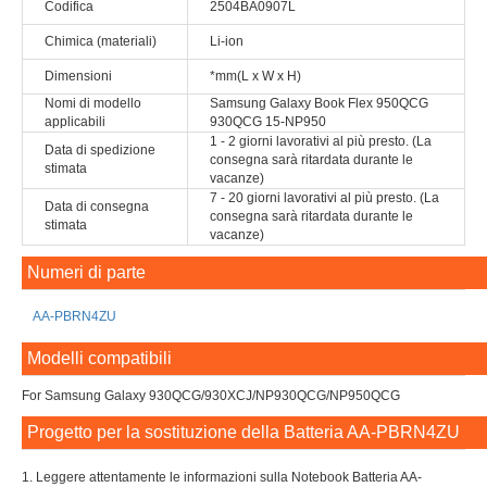
Codifica
2504BA0907L
Chimica (materiali)
Li-ion
Dimensioni
*mm(L x W x H)
Nomi di modello
Samsung Galaxy Book Flex 950QCG
applicabili
930QCG 15-NP950
1 - 2 giorni lavorativi al più presto. (La
Data di spedizione
consegna sarà ritardata durante le
stimata
vacanze)
7 - 20 giorni lavorativi al più presto. (La
Data di consegna
consegna sarà ritardata durante le
stimata
vacanze)
Numeri di parte
AA-PBRN4ZU
Modelli compatibili
For Samsung Galaxy 930QCG/930XCJ/NP930QCG/NP950QCG
Progetto per la sostituzione della Batteria AA-PBRN4ZU
1. Leggere attentamente le informazioni sulla Notebook Batteria AA-