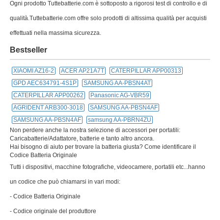
Ogni prodotto Tuttebatterie.com è sottoposto a rigorosi test di controllo e di
qualità.Tuttebatterie.com offre solo prodotti di altissima qualità per acquisti
effettuati nella massima sicurezza.
Bestseller
XIAOMI AZ16-2
ACER AP21A7T
CATERPILLAR APP00313
GPD AEC634791-4S1P
SAMSUNG AA-PBSN4AT
CATERPILLAR APP00262
Panasonic AG-VBR59
AGRIDENT ARB300-3018
SAMSUNG AA-PBSN4AF
SAMSUNG AA-PBSN4AF
samsung AA-PBRN4ZU
Non perdere anche la nostra selezione di accessori per portatili:
Caricabatterie/Adattatore, batterie e tanto altro ancora.
Hai bisogno di aiuto per trovare la batteria giusta? Come identificare il
Codice Batteria Originale
Tutti i dispositivi, macchine fotografiche, videocamere, portatili etc...hanno
un codice che può chiamarsi in vari modi:
- Codice Batteria Originale
- Codice originale del produttore