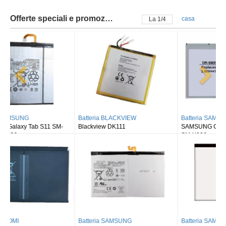
Offerte speciali e promozioni
casa
La
2
/
4
Batteria BLACKVIEW
Batteria SAMSUNG
Blackview DK111
SAMSUNG Galaxy Tab S8 Ultra
SM-X900
Batteria SAMSUNG
Batteria SAMSUNG