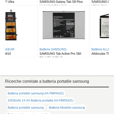
SAMSUNG Galaxy Tab S9 Plus
SAMSUNG Galaxy Tab S9FE X510
Wi-fi X810/5G X816
X516 X518
Batteria SAMSUNG
Batteria ALLDOCUBE
SAMSUNG Tab Active Pro SM-
Alldocube T50
T540/T545/T547
Ricerche correlate a batteria portatile samsung
Batteria portatile samsung AA-PBRN4ZU
4350mAh 15.4V Batteria portatile AA-PBRN4ZU
Batteria portatile samsung
Batteria Modello samsung