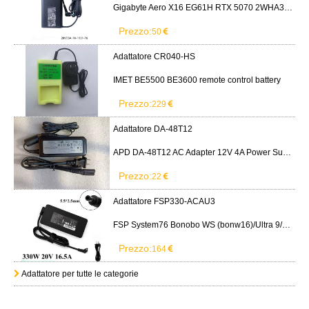
Gigabyte Aero X16 EG61H RTX 5070 2WHA3USC64AH LITEON PA-1151-76 150W adapter
Prezzo:
50
Adattatore CR040-HS
IMET BE5500 BE3600 remote control battery
Prezzo:
229
Adattatore DA-48T12
APD DA-48T12 AC Adapter 12V 4A Power Supply Cord
Prezzo:
22
Adattatore FSP330-ACAU3
FSP System76 Bonobo WS (bonw16)/Ultra 9/RTX5090
Prezzo:
164
Adattatore per tutte le categorie