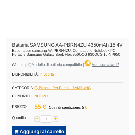
Batteria SAMSUNG AA-PBRN4ZU 4350mAh 15.4V
Batteria per samsung AA-PBRN4ZU. Compatibile Notebook PC
Portatile Samsung Galaxy Book Flex 950QCG 930QCG 15-NP950
(
Vedi di più
)Modello di batteria compatibile
|
Vuoi contattarci?
DISPONIBILITÀ:
In Scorta
CATEGORIA:
Batterie Per Portatili SAMSUNG
CONDIZIONE:
NUOVO
55 €
PREZZO:
Costi di spedizione: 5
Quantità:
Aggiungi al carrello