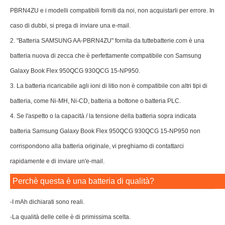
PBRN4ZU e i modelli compatibili forniti da noi, non acquistarli per errore. In
caso di dubbi, si prega di inviare una e-mail.
2. "Batteria SAMSUNG AA-PBRN4ZU" fornita da tuttebatterie.com è una
batteria nuova di zecca che è perfettamente compatibile con Samsung
Galaxy Book Flex 950QCG 930QCG 15-NP950.
3. La batteria ricaricabile agli ioni di litio non è compatibile con altri tipi di
batteria, come Ni-MH, Ni-CD, batteria a bottone o batteria PLC.
4. Se l'aspetto o la capacità / la tensione della batteria sopra indicata
batteria Samsung Galaxy Book Flex 950QCG 930QCG 15-NP950 non
corrispondono alla batteria originale, vi preghiamo di contattarci
rapidamente e di inviare un'e-mail.
Perchè questa è una batteria di qualità?
-I mAh dichiarati sono reali.
-La qualità delle celle è di primissima scelta.