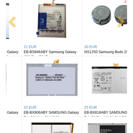
21 EUR
20 EUR
EB-BS946ABY Samsung Galaxy
NS1250 Samsung Buds 2/ buds 2
S26 Plus/S947
pro earbuds
32 EUR
25 EUR
EB-BX906ABY SAMSUNG Galaxy
EB-BX818ABY SAMSUNG Galaxy
Tab S8 Ultra SM-X900
Tab S9 Plus Wi-fi X810/5G X816