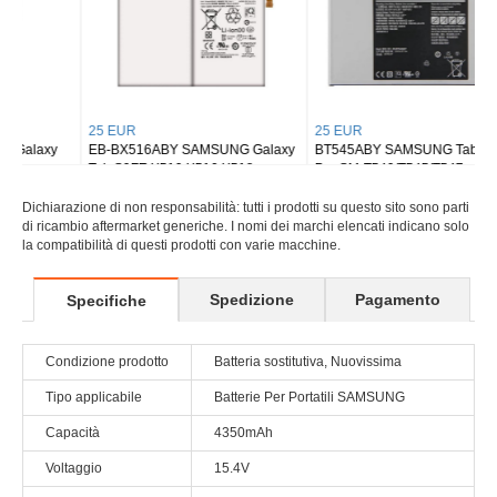
25 EUR
25 EUR
EB-BX516ABY SAMSUNG Galaxy
BT545ABY SAMSUNG Tab Active
Tab S9FE X510 X516 X518
Pro SM-T540/T545/T547
Dichiarazione di non responsabilità: tutti i prodotti su questo sito sono parti
di ricambio aftermarket generiche. I nomi dei marchi elencati indicano solo
la compatibilità di questi prodotti con varie macchine.
Spedizione
Pagamento
Specifiche
Condizione prodotto
Batteria sostitutiva, Nuovissima
Tipo applicabile
Batterie Per Portatili SAMSUNG
Capacità
4350mAh
Voltaggio
15.4V