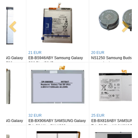
21 EUR
20 EUR
EB-BS946ABY Samsung Galaxy
NS1250 Samsung Buds 2/ buds 2
S26 Plus/S947
pro earbuds
32 EUR
25 EUR
EB-BX906ABY SAMSUNG Galaxy
EB-BX818ABY SAMSUNG Galaxy
Tab S8 Ultra SM-X900
Tab S9 Plus Wi-fi X810/5G X816