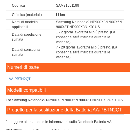
Codifica
SAM21JL1199
Chimica (materiali)
Li-ion
Nomi di modello
Samsung Notebook9 NP900X3N 900X5N
applicabili
900X3T NP900X3N-K01US
1 - 2 giorni lavorativi al più presto. (La
Data di spedizione
consegna sarà ritardata durante le
stimata
vacanze)
7 - 20 giorni lavorativi al più presto. (La
Data di consegna
consegna sarà ritardata durante le
stimata
vacanze)
Numeri di parte
AA-PBTN2QT
Modelli compatibili
For Samsung Notebook9 NP900X3N 900X5N 900X3T NP900X3N-K01US
Progetto per la sostituzione della Batteria AA-PBTN2QT
1. Leggere attentamente le informazioni sulla Notebook Batteria AA-