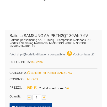
Batteria SAMSUNG AA-PBTN2QT 30Wh 7.6V
Batteria per samsung AA-PBTN2QT. Compatibile Notebook PC
Portatile Samsung Notebook9 NP900X3N 900X5N 900X3T
NP900X3N-K01US
(
Vedi di più
)Modello di batteria compatibile
|
Vuoi contattarci?
DISPONIBILITÀ:
In Scorta
CATEGORIA:
Batterie Per Portatili SAMSUNG
CONDIZIONE:
NUOVO
50 €
PREZZO:
Costi di spedizione: 5
Quantità: