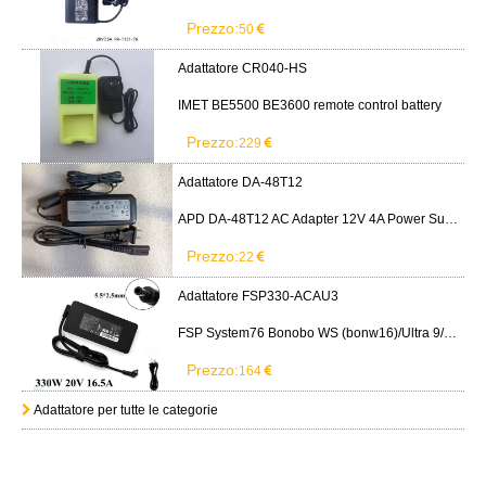
Prezzo:
50
Adattatore CR040-HS
IMET BE5500 BE3600 remote control battery
Prezzo:
229
Adattatore DA-48T12
APD DA-48T12 AC Adapter 12V 4A Power Supply Cord
Prezzo:
22
Adattatore FSP330-ACAU3
FSP System76 Bonobo WS (bonw16)/Ultra 9/RTX5090
Prezzo:
164
Adattatore per tutte le categorie