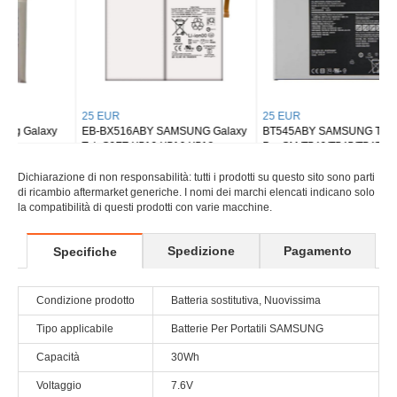
25 EUR
25 EUR
EB-BX516ABY SAMSUNG Galaxy
BT545ABY SAMSUNG Tab Active
Tab S9FE X510 X516 X518
Pro SM-T540/T545/T547
Dichiarazione di non responsabilità: tutti i prodotti su questo sito sono parti
di ricambio aftermarket generiche. I nomi dei marchi elencati indicano solo
la compatibilità di questi prodotti con varie macchine.
Spedizione
Pagamento
Specifiche
Condizione prodotto
Batteria sostitutiva, Nuovissima
Tipo applicabile
Batterie Per Portatili SAMSUNG
Capacità
30Wh
Voltaggio
7.6V