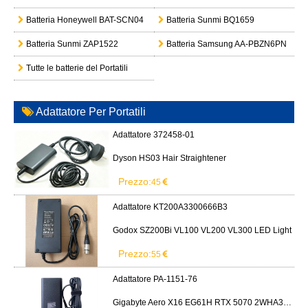
Batteria Honeywell BAT-SCN04
Batteria Sunmi BQ1659
Batteria Sunmi ZAP1522
Batteria Samsung AA-PBZN6PN
Tutte le batterie del Portatili
Adattatore Per Portatili
Adattatore 372458-01
Dyson HS03 Hair Straightener
Prezzo:
45
Adattatore KT200A3300666B3
Godox SZ200Bi VL100 VL200 VL300 LED Light
Prezzo:
55
Adattatore PA-1151-76
Gigabyte Aero X16 EG61H RTX 5070 2WHA3USC64AH LITEON PA-1151-76 150W adapter