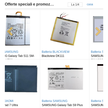
Offerte speciali e promozioni
casa
La
2
/
4
Batteria BLACKVIEW
Batteria SAMSUNG
Blackview DK111
SAMSUNG Galaxy Tab S8 Ultra
SM-X900
Batteria SAMSUNG
Batteria SAMSUNG
SAMSUNG Galaxy Tab S9 Plus
SAMSUNG Galaxy Tab S9FE X510