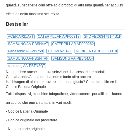
qualità.Tuttebatterie.com offre solo prodotti di altissima qualità per acquisti
effettuati nella massima sicurezza.
Bestseller
ACER AP21A7T
CATERPILLAR APP00313
GPD AEC634791-4S1P
SAMSUNG AA-PBSN4AT
CATERPILLAR APP00262
Panasonic AG-VBR59
XIAOMI AZ16-2
AGRIDENT ARB300-3018
SAMSUNG AA-PBSN4AF
SAMSUNG AA-PBSN4AF
samsung AA-PBTN2QT
Non perdere anche la nostra selezione di accessori per portatili:
Caricabatterie/Adattatore, batterie e tanto altro ancora.
Hai bisogno di aiuto per trovare la batteria giusta? Come identificare il
Codice Batteria Originale
Tutti i dispositivi, macchine fotografiche, videocamere, portatili etc...hanno
un codice che può chiamarsi in vari modi:
- Codice Batteria Originale
- Codice originale del produttore
- Numero parte originale