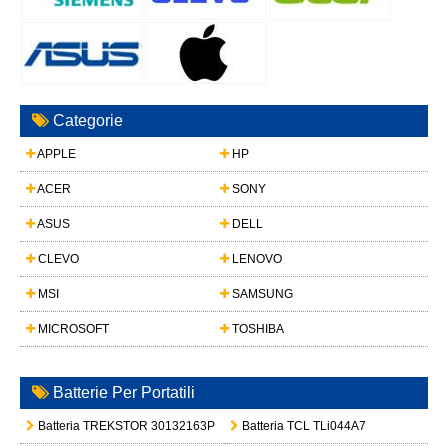
ASUS
DELL
CLEVO
LENOVO
MSI
SAMSUNG
MICROSOFT
TOSHIBA
Batterie Per Portatili
Batteria TREKSTOR 30132163P
Batteria TCL TLi044A7
Batteria PANASONIC CF-VZSU0XU
Batteria LENOVO L23M4PK4
Batteria MECHREVO 5958C2-2S
Batteria POSITIVO GF-647888-2S
Batteria ASUS C22N2207
Batteria SENHAIX SPTT-N70
Tutte le batterie del Portatili
Adattatore Per Portatili