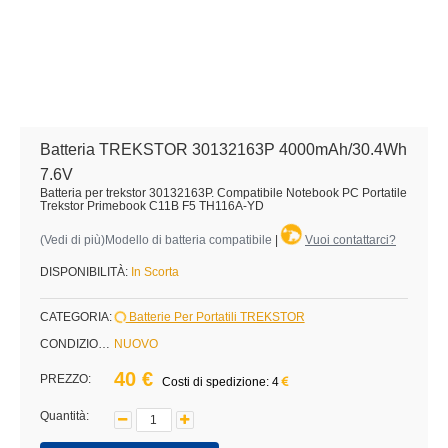
Batteria TREKSTOR 30132163P 4000mAh/30.4Wh
7.6V
Batteria per trekstor 30132163P. Compatibile Notebook PC Portatile
Trekstor Primebook C11B F5 TH116A-YD
(
Vedi di più
)Modello di batteria compatibile
|
Vuoi contattarci?
DISPONIBILITÀ:
In Scorta
CATEGORIA:
Batterie Per Portatili TREKSTOR
CONDIZIONE:
NUOVO
40 €
PREZZO:
Costi di spedizione: 4
Quantità: