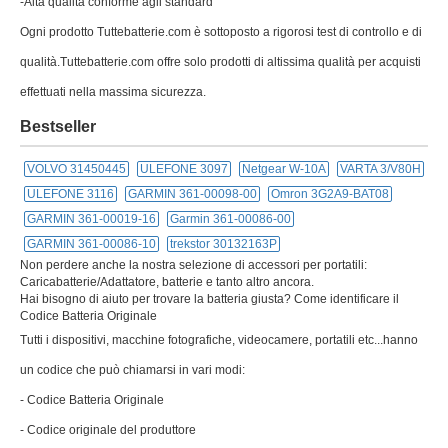
GARMIN 361-00019-16
Garmin 361-00086-00
GARMIN 361-00086-10
trekstor 30132163P
Non perdere anche la nostra selezione di accessori per portatili:
Caricabatterie/Adattatore, batterie e tanto altro ancora.
Hai bisogno di aiuto per trovare la batteria giusta? Come identificare il
Codice Batteria Originale
Tutti i dispositivi, macchine fotografiche, videocamere, portatili etc...hanno
un codice che può chiamarsi in vari modi:
- Codice Batteria Originale
- Codice originale del produttore
- Numero parte originale
- FRU
etc... ma il concetto è sempre lo stesso e si tratta del Codice Batteria
Originale.
Questo codice si trova stampato sull'etichetta della batteria oppure
direttamente stampato sul case plastico della batteria.
Gamma di prezzi