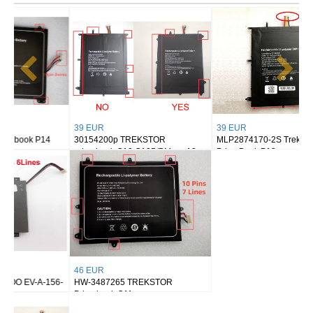
39 EUR
39 EUR
30154200p TREKSTOR
MLP2874170-2S TrekStor
primebook C13 C13B/BMax y13
PrimeBook P13
46 EUR
HW-3487265 TREKSTOR
Primebook C11