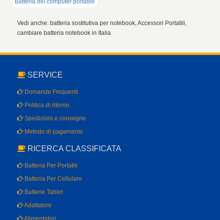
Politica di ritorno
Spedizioni e consegne
Metodo di pagamento
RICERCA CLASSIFICATA
Batteria Per Portatili
Batteria Per Cellulare
Batterie Tablet
Adattatore
Alimentatori
Altre Marche
AZIENDA
Chi Siamo
Aiuto e contatti info@tuttebatterie.com
Mappa del Sito
GARANZIA DI 1 ANNI