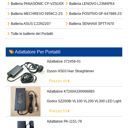
Adattatore 372458-01
Dyson HS03 Hair Straightener
Prezzo:
45
Adattatore KT200A3300666B3
Godox SZ200Bi VL100 VL200 VL300 LED Light
Prezzo:
55
Adattatore PA-1151-76
Gigabyte Aero X16 EG61H RTX 5070 2WHA3USC64AH LITEON PA-1151-76 150W adapter
Prezzo:
50
Adattatore CR040-HS
IMET BE5500 BE3600 remote control battery
Prezzo:
229
Adattatore DA-48T12