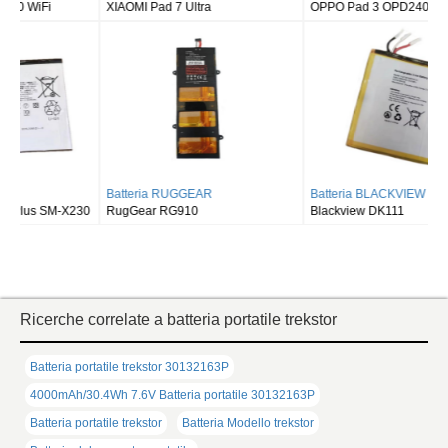
RugGear RG910
Blackview DK111
Ricerche correlate a batteria portatile trekstor
Batteria portatile trekstor 30132163P
4000mAh/30.4Wh 7.6V Batteria portatile 30132163P
Batteria portatile trekstor
Batteria Modello trekstor
Batteria del computer portatile
Vedi anche: batteria sostitutiva per notebook, Accessori Portatili,
cambiare batteria notebook in Italia
SERVICE
Domande Frequenti