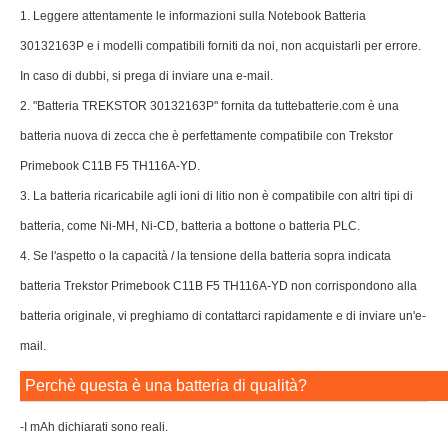
batteria, come Ni-MH, Ni-CD, batteria a bottone o batteria PLC.
4. Se l'aspetto o la capacità / la tensione della batteria sopra indicata
batteria Trekstor Primebook C11B F5 TH116A-YD non corrispondono alla
batteria originale, vi preghiamo di contattarci rapidamente e di inviare un'e-
mail.
Perchè questa è una batteria di qualità?
-I mAh dichiarati sono reali.
-La qualità delle celle è di primissima scelta.
-La qualità della plastica è selezionatissima.
-Qualità dei contatti e dell'assemblaggio, rispettano i vincoli più alti in
materia di sicurezza.
-Queste Batterie Per Portatili 30132163P hanno tutte le certificazioni per
poter essere commercializzate in Europa rispettando tutti i vincoli di
sicurezza.