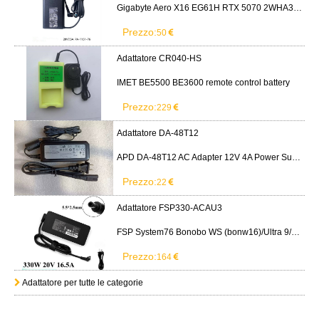
APD DA-48T12 AC Adapter 12V 4A Power Supply Cord
Prezzo:
22
Adattatore FSP330-ACAU3
FSP System76 Bonobo WS (bonw16)/Ultra 9/RTX5090
Prezzo:
164
Adattatore per tutte le categorie
Offerte speciali e promozioni
casa
La
2
/
4