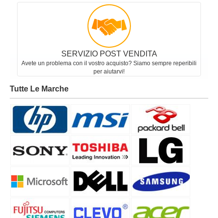
Categorie
APPLE
HP
ACER
SONY