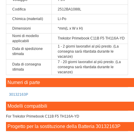
7 - 20 giorni lavorativi al più presto. (La
Data di consegna
consegna sarà ritardata durante le
stimata
vacanze)
Numeri di parte
30132163P
Modelli compatibili
For Trekstor Primebook C11B F5 TH116A-YD
Progetto per la sostituzione della Batteria 30132163P
1. Leggere attentamente le informazioni sulla Notebook Batteria
30132163P e i modelli compatibili forniti da noi, non acquistarli per errore.
In caso di dubbi, si prega di inviare una e-mail.
2. "Batteria TREKSTOR 30132163P" fornita da tuttebatterie.com è una
batteria nuova di zecca che è perfettamente compatibile con Trekstor
Primebook C11B F5 TH116A-YD.
3. La batteria ricaricabile agli ioni di litio non è compatibile con altri tipi di