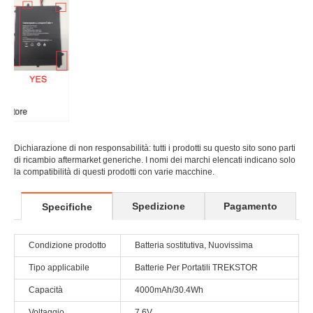
Dichiarazione di non responsabilità: tutti i prodotti su questo sito sono parti
di ricambio aftermarket generiche. I nomi dei marchi elencati indicano solo
la compatibilità di questi prodotti con varie macchine.
Spedizione
Pagamento
Specifiche
Condizione prodotto
Batteria sostitutiva, Nuovissima
Tipo applicabile
Batterie Per Portatili TREKSTOR
Capacità
4000mAh/30.4Wh
Voltaggio
7.6V
Codifica
2512BA1088L
Chimica (materiali)
Li-Po
Dimensioni
*mm(L x W x H)
Nomi di modello
Trekstor Primebook C11B F5 TH116A-YD
applicabili
1 - 2 giorni lavorativi al più presto. (La
Data di spedizione
consegna sarà ritardata durante le
stimata
vacanze)