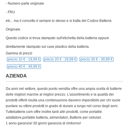
precio 10 € -
19,99 €
precio 20 € -
29,99 €
precio 30 € -
39,99 €
precio 40 € -
49,99 €
AZIENDA
Da anni nel settore, questo punto vendita offre una ampia scelta di batterie
delle migliori marche al miglior prezzo. L'assortimento e la qualità dei
prodotti offerti risulta una combinazione davvero imperdibile per chi vuole
puntare su ottimi prodotti in grado di durare a lungo nel corso degli anni.
Tuttebatterie.com offre inoltre tanti altri prodotti, come portatile
adattatore,portatile batteria, alimentatori, Batterie per cellulari.
1 anno garanzia! 30 giorni garanzia di rimborso!
caratteristica prominente:
1.la nostra batteria è Compatibile al 100%.
2.Venditore corretto ed onesto.
3.Consegna puntuale Assicurarsi che soddisfatto.
4.Acquisti online facili e sicuri. Con il sistema di pagamento PayPal
l’accredito è immediato e sicuro.