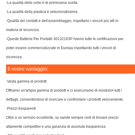
Il nostro vantaggio:
-Vasta gamma di prodotti
Offriamo un'ampia gamma di prodotti e ci assicuriamo di mostrarvi tutti i
dettagli, consentendovi di ricercare e confrontare i prodotti velocemente.
-Prezzi trasparenti
Oltre a un servizio eccellente, su sarete sempre certi di trovare prezzi
altamente competitivi e una garanzia di assoluta trasparenza.
-Alta qualità conforme agli standard
Ogni prodotto Tuttebatterie.com è sottoposto a rigorosi test di controllo e di
qualità.Tuttebatterie.com offre solo prodotti di altissima qualità per acquisti
effettuati nella massima sicurezza.
Bestseller
VOLVO 31450445
ULEFONE 3097
Netgear W-10A
VARTA 3/V80H
ULEFONE 3116
GARMIN 361-00098-00
Omron 3G2A9-BAT08