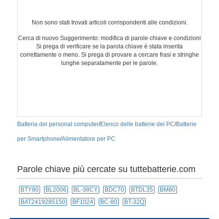
Non sono stati trovati articoli corrispondenti alle condizioni.
Cerca di nuovo Suggerimento: modifica di parole chiave e condizioni
Si prega di verificare se la parola chiave è stata inserita
correttamente o meno. Si prega di provare a cercare frasi e stringhe
lunghe separatamente per le parole.
Batteria del personal computer
/
Elenco delle batterie del PC
/
Batterie
per Smartphone
/
Alimentatore per PC
Parole chiave più cercate su tuttebatterie.com
BTY90
BL2006
BL-38CY
BDC70
BTDL35
BM80
BAT2419285150
BF1024
BC-80
BT-32Q