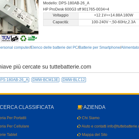
Modello: DPS-180AB-26_A
HP ProDesk 600G3 sff 901765-0034+4
Voltaggio
+12.1V==14.88A 180W
Capacità:
100-240V ~,50-60Hz,2.3A
 personal computer
/
Elenco delle batterie del PC
/
Batterie per Smartphone
/
Alimentato
hiave più cercate su tuttebatterie.com
PS-180AB-26_A
DMW-BCM13E
DMW-BLC12
CERCA CLASSIFICATA
AZIENDA
ria Per Portatili
Chi Siamo
eria Per Cellulare
Aiuto e contatti info@tuttebatterie
erie Tablet
Mappa del Sito