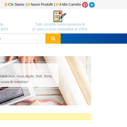
Chi Siamo
|
Nuovi Prodotti
|
Il Mio Carrello
da
Tutti i prodotti hanno garanzia di
O 9001.
un anno e sono compatibili al 100%.
rtatile Acer, Asus,Apple, Dell, Sony,
anzia di rimborso!