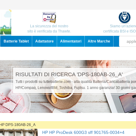
La sicurezza del nostro
Siamo un'azien
sito è verificata da Thawte.
certificata BSI e IS
Batterie Tablet
Adattatore
Alimentatori
Altre Marche
RISULTATI DI RICERCA 'DPS-180AB-26_A'
Tutti i prodotti su tuttebatterie.com - alta qualità Batteria/Caricabatteria po
HP/Compaq, Lenovo/IBM, Toshiba, Fujitsu. 1 anno garanzia! 30 giorni gar
e HP DPS-180AB-26_A
HP HP ProDesk 600G3 sff 901765-0034+4