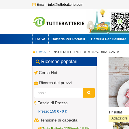
Email : info@tuttebatterie.com
CASA
Batteria Per Portatili
Batteria Per Cellulare
CASA
/
RISULTATI DI RICERCA DPS-180AB-26_A
Ricerche popolari
Cerca Hot
Ricerca dei prezzi
Fascia di Prezzo
Prezzo 150 € - 0 €
1 risultati
Adattator
Tensione di capacità
Tutta Batteria 2250mAh 10.8V