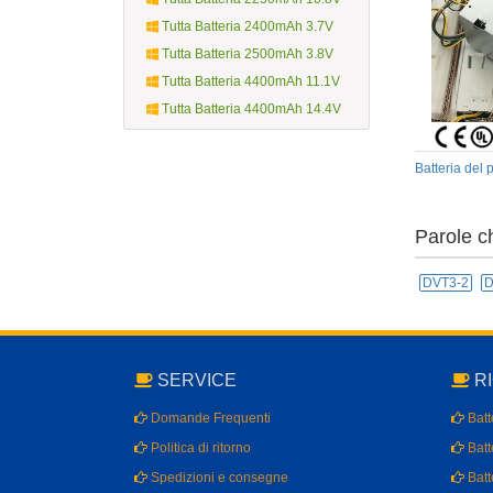
Tutta Batteria 2400mAh 3.7V
Tutta Batteria 2500mAh 3.8V
Tutta Batteria 4400mAh 11.1V
Tutta Batteria 4400mAh 14.4V
Batteria del
Parole c
DVT3-2
D
SERVICE
RI
Domande Frequenti
Batte
Politica di ritorno
Batt
Spedizioni e consegne
Batt