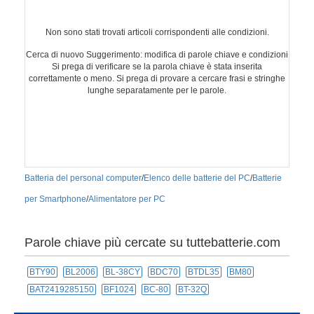
Non sono stati trovati articoli corrispondenti alle condizioni.
Cerca di nuovo Suggerimento: modifica di parole chiave e condizioni
Si prega di verificare se la parola chiave è stata inserita
correttamente o meno. Si prega di provare a cercare frasi e stringhe
lunghe separatamente per le parole.
Batteria del personal computer
/
Elenco delle batterie del PC
/
Batterie
per Smartphone
/
Alimentatore per PC
Parole chiave più cercate su tuttebatterie.com
BTY90
BL2006
BL-38CY
BDC70
BTDL35
BM80
BAT2419285150
BF1024
BC-80
BT-32Q