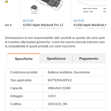
68 EUR
48 EUR
A1582 Apple Macbook Pro 13
A1406 Apple MacBook Air 11 inch
Retina Late 2013 Mid 2014 New
A1370 mid 2011 A1465 mid 2013
Dichiarazione di non responsabilità: tutti i prodotti su questo sito sono parti
di ricambio aftermarket generiche. I nomi dei marchi elencati indicano solo
la compatibilità di questi prodotti con varie macchine.
Spedizione
Pagamento
Specifiche
Condizione prodotto
Batteria sostitutiva, Nuovissima
Tipo applicabile
BATTERIA APPLE
Capacità
398mAh/1.52WH
Voltaggio
3.81V
Codifica
20IV1019_Oth