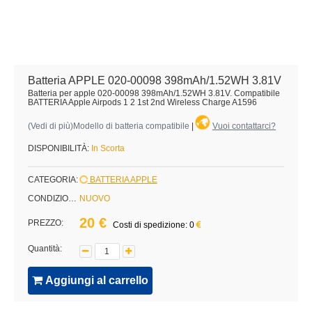
Batteria APPLE 020-00098 398mAh/1.52WH 3.81V
Batteria per apple 020-00098 398mAh/1.52WH 3.81V. Compatibile
BATTERIA Apple Airpods 1 2 1st 2nd Wireless Charge A1596
(
Vedi di più
)Modello di batteria compatibile
|
Vuoi contattarci?
DISPONIBILITÀ:
In Scorta
CATEGORIA:
BATTERIA APPLE
CONDIZIONE:
NUOVO
20 €
PREZZO:
Costi di spedizione: 0
Quantità:
Aggiungi al carrello