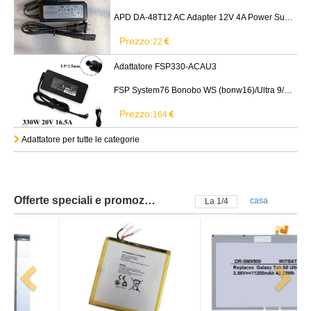
APD DA-48T12 AC Adapter 12V 4A Power Supply Cord
Prezzo:
22
Adattatore FSP330-ACAU3
FSP System76 Bonobo WS (bonw16)/Ultra 9/RTX5090
Prezzo:
164
Adattatore per tutte le categorie
Offerte speciali e promozioni
casa
La
2
/
4