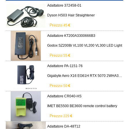
Adattatore 372458-01
Dyson HS03 Hair Straightener
Prezzo:
45
Adattatore KT200A3300666B3
Godox SZ200Bi VL100 VL200 VL300 LED Light
Prezzo:
55
Adattatore PA-1151-76
Gigabyte Aero X16 EG61H RTX 5070 2WHA3USC64AH LITEON PA-1151-76 150W adapter
Prezzo:
50
Adattatore CR040-HS
IMET BE5500 BE3600 remote control battery
Prezzo:
229
Adattatore DA-48T12