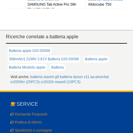
SAMSUNG Tab Active Pro SM-
Alldocube T50
T540/T545/T547
Ricerche correlate a batteria apple
Batteria apple 020-00098
398mAh/1.52WH 3.81V Batteria 020-00098
Batteria apple
Batteria Modello apple
Batteria
Vedi anche:
batteria xiaomi g9
batteria dyson v11
aa-pbsn4at
cr2050hr (25PCS)
cr2032h maxell (10PCS)
SERVICE
Domande Frequenti
Politica di ritorno
Spedizioni e consegne