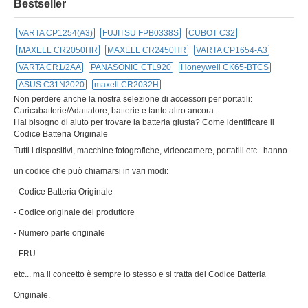
Bestseller
VARTA CP1254(A3)
FUJITSU FPB0338S
CUBOT C32
MAXELL CR2050HR
MAXELL CR2450HR
VARTA CP1654-A3
VARTA CR1/2AA
PANASONIC CTL920
Honeywell CK65-BTCS
ASUS C31N2020
maxell CR2032H
Non perdere anche la nostra selezione di accessori per portatili:
Caricabatterie/Adattatore, batterie e tanto altro ancora.
Hai bisogno di aiuto per trovare la batteria giusta? Come identificare il
Codice Batteria Originale
Tutti i dispositivi, macchine fotografiche, videocamere, portatili etc...hanno
un codice che può chiamarsi in vari modi:
- Codice Batteria Originale
- Codice originale del produttore
- Numero parte originale
- FRU
etc... ma il concetto è sempre lo stesso e si tratta del Codice Batteria
Originale.