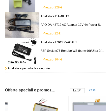
Prezzo:
229
Adattatore DA-48T12
APD DA-48T12 AC Adapter 12V 4A Power Supply Cord
Prezzo:
22
Adattatore FSP330-ACAU3
FSP System76 Bonobo WS (bonw16)/Ultra 9/RTX5090
Prezzo:
164
Adattatore per tutte le categorie
Offerte speciali e promozioni
casa
La
2
/
4