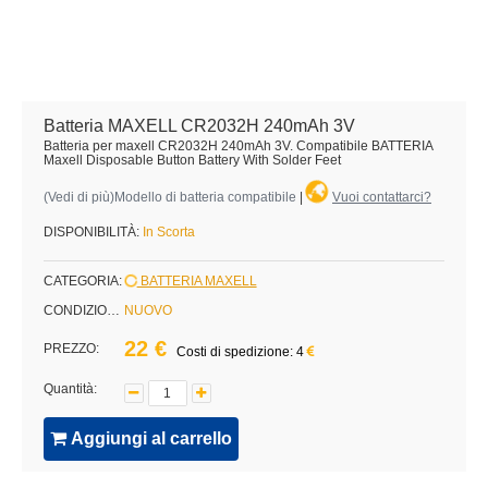
Batteria MAXELL CR2032H 240mAh 3V
Batteria per maxell CR2032H 240mAh 3V. Compatibile BATTERIA
Maxell Disposable Button Battery With Solder Feet
(
Vedi di più
)Modello di batteria compatibile
|
Vuoi contattarci?
DISPONIBILITÀ:
In Scorta
CATEGORIA:
BATTERIA MAXELL
CONDIZIONE:
NUOVO
22 €
PREZZO:
Costi di spedizione: 4
Quantità:
Aggiungi al carrello