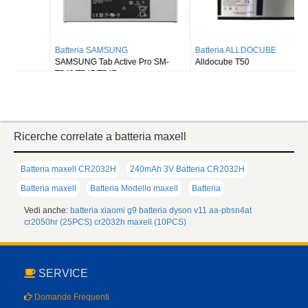
Batteria SAMSUNG
Batteria ALLDOCUBE
SAMSUNG Tab Active Pro SM-
Alldocube T50
T540/T545/T547
Ricerche correlate a batteria maxell
Batteria maxell CR2032H
240mAh 3V Batteria CR2032H
Batteria maxell
Batteria Modello maxell
Batteria
Vedi anche:
batteria xiaomi g9
batteria dyson v11
aa-pbsn4at
cr2050hr (25PCS)
cr2032h maxell (10PCS)
SERVICE
Domande Frequenti