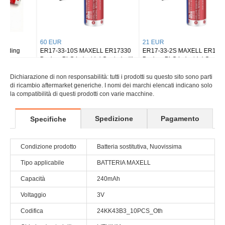
60 EUR
21 EUR
ER17-33-10S MAXELL ER17330
ER17-33-2S MAXELL ER17330
Backup PLC Industrial Control with
Backup PLC Industrial Control with
black plug
black plug
Dichiarazione di non responsabilità: tutti i prodotti su questo sito sono parti
di ricambio aftermarket generiche. I nomi dei marchi elencati indicano solo
la compatibilità di questi prodotti con varie macchine.
Spedizione
Pagamento
Specifiche
Condizione prodotto
Batteria sostitutiva, Nuovissima
Tipo applicabile
BATTERIA MAXELL
Capacità
240mAh
Voltaggio
3V
Codifica
24KK43B3_10PCS_Oth