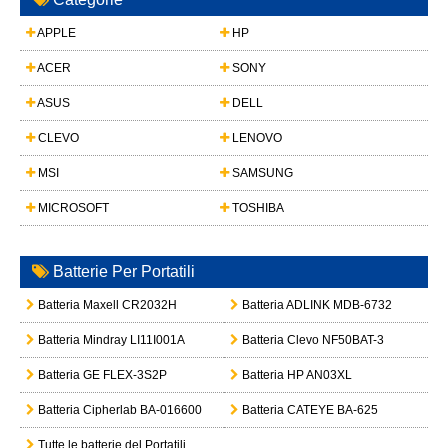
APPLE
HP
ACER
SONY
ASUS
DELL
CLEVO
LENOVO
MSI
SAMSUNG
MICROSOFT
TOSHIBA
Batterie Per Portatili
Batteria Maxell CR2032H
Batteria ADLINK MDB-6732
Batteria Mindray LI11I001A
Batteria Clevo NF50BAT-3
Batteria GE FLEX-3S2P
Batteria HP AN03XL
Batteria Cipherlab BA-016600
Batteria CATEYE BA-625
Tutte le batterie del Portatili