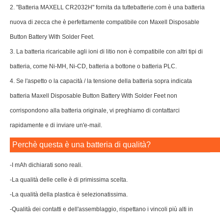
2. "Batteria MAXELL CR2032H" fornita da tuttebatterie.com è una batteria
nuova di zecca che è perfettamente compatibile con Maxell Disposable
Button Battery With Solder Feet.
3. La batteria ricaricabile agli ioni di litio non è compatibile con altri tipi di
batteria, come Ni-MH, Ni-CD, batteria a bottone o batteria PLC.
4. Se l'aspetto o la capacità / la tensione della batteria sopra indicata
batteria Maxell Disposable Button Battery With Solder Feet non
corrispondono alla batteria originale, vi preghiamo di contattarci
rapidamente e di inviare un'e-mail.
Perchè questa è una batteria di qualità?
-I mAh dichiarati sono reali.
-La qualità delle celle è di primissima scelta.
-La qualità della plastica è selezionatissima.
-Qualità dei contatti e dell'assemblaggio, rispettano i vincoli più alti in