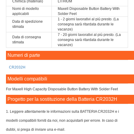
Chimica (materiali)
LITHIUM
Nomi di modello
Maxell Disposable Button Battery With
applicabili
Solder Feet
1 - 2 giorni lavorativi al più presto. (La
Data di spedizione
consegna sarà ritardata durante le
stimata
vacanze)
7 - 20 giorni lavorativi al più presto. (La
Data di consegna
consegna sarà ritardata durante le
stimata
vacanze)
Numeri di parte
CR2032H
Modelli compatibili
For Maxell High Capacity Disposable Button Battery With Solder Feet
Progetto per la sostituzione della Batteria CR2032H
1. Leggere attentamente le informazioni sulla BATTERIA CR2032H e i
modelli compatibili forniti da noi, non acquistarli per errore. In caso di
dubbi, si prega di inviare una e-mail.