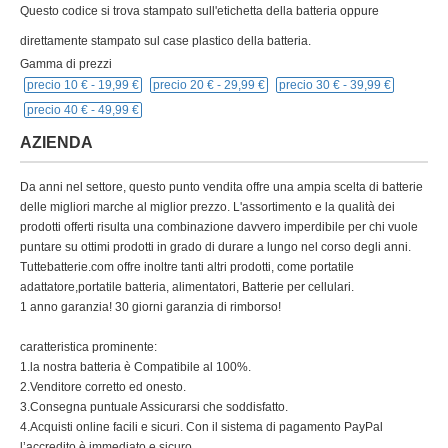
Questo codice si trova stampato sull'etichetta della batteria oppure
direttamente stampato sul case plastico della batteria.
Gamma di prezzi
precio 10 € -
19,99 €
precio 20 € -
29,99 €
precio 30 € -
39,99 €
precio 40 € -
49,99 €
AZIENDA
Da anni nel settore, questo punto vendita offre una ampia scelta di batterie
delle migliori marche al miglior prezzo. L'assortimento e la qualità dei
prodotti offerti risulta una combinazione davvero imperdibile per chi vuole
puntare su ottimi prodotti in grado di durare a lungo nel corso degli anni.
Tuttebatterie.com offre inoltre tanti altri prodotti, come portatile
adattatore,portatile batteria, alimentatori, Batterie per cellulari.
1 anno garanzia! 30 giorni garanzia di rimborso!
caratteristica prominente:
1.la nostra batteria è Compatibile al 100%.
2.Venditore corretto ed onesto.
3.Consegna puntuale Assicurarsi che soddisfatto.
4.Acquisti online facili e sicuri. Con il sistema di pagamento PayPal
l’accredito è immediato e sicuro.