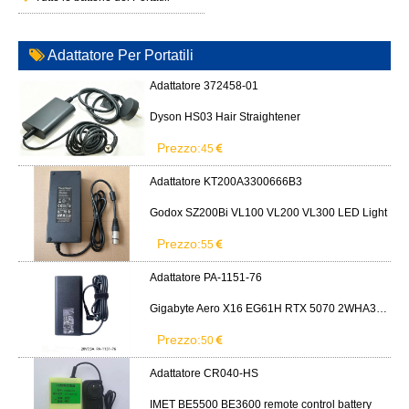
Adattatore Per Portatili
Adattatore 372458-01
Dyson HS03 Hair Straightener
Prezzo:
45
Adattatore KT200A3300666B3
Godox SZ200Bi VL100 VL200 VL300 LED Light
Prezzo:
55
Adattatore PA-1151-76
Gigabyte Aero X16 EG61H RTX 5070 2WHA3USC64AH LITEON PA-1151-76 150W adapter
Prezzo:
50
Adattatore CR040-HS
IMET BE5500 BE3600 remote control battery