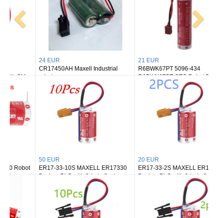
24 EUR
21 EUR
CR17450AH Maxell Industrial
R6BWK67PT 5096-434
robot
R6BWK67PT OTC Robot Body
PLC
50 EUR
20 EUR
ER17-33-10S MAXELL ER17330
ER17-33-2S MAXELL ER17330
Backup PLC with 2-hole 2-wire
Backup PLC with 2-hole 2-wire
brown plug
brown plug