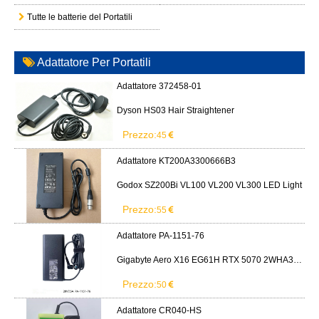
Adattatore CR040-HS
IMET BE5500 BE3600 remote control battery
Prezzo:
229
Adattatore DA-48T12
APD DA-48T12 AC Adapter 12V 4A Power Supply Cord
Prezzo:
22
Adattatore FSP330-ACAU3
FSP System76 Bonobo WS (bonw16)/Ultra 9/RTX5090
Prezzo:
164
Adattatore per tutte le categorie
Offerte speciali e promozioni
casa
La
2
/
4