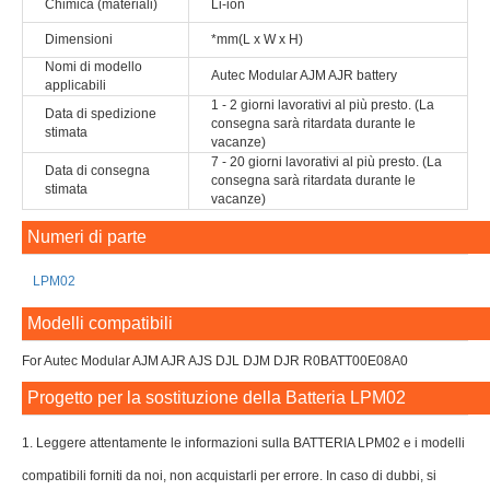
compatibili forniti da noi, non acquistarli per errore. In caso di dubbi, si
prega di inviare una e-mail.
2. "Batteria AUTEC LPM02" fornita da tuttebatterie.com è una batteria
nuova di zecca che è perfettamente compatibile con Autec Modular AJM
AJR battery.
3. La batteria ricaricabile agli ioni di litio non è compatibile con altri tipi di
batteria, come Ni-MH, Ni-CD, batteria a bottone o batteria PLC.
4. Se l'aspetto o la capacità / la tensione della batteria sopra indicata
batteria Autec Modular AJM AJR battery non corrispondono alla batteria
originale, vi preghiamo di contattarci rapidamente e di inviare un'e-mail.
Perchè questa è una batteria di qualità?
-I mAh dichiarati sono reali.
-La qualità delle celle è di primissima scelta.
-La qualità della plastica è selezionatissima.