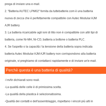
-Qualità dei contatti e dell'assemblaggio, rispettano i vincoli più alti in
materia di sicurezza.
-Queste BATTERIA LPM02 hanno tutte le certificazioni per poter essere
commercializzate in Europa rispettando tutti i vincoli di sicurezza.
Il nostro vantaggio:
-Vasta gamma di prodotti
Offriamo un'ampia gamma di prodotti e ci assicuriamo di mostrarvi tutti i
dettagli, consentendovi di ricercare e confrontare i prodotti velocemente.
-Prezzi trasparenti
Oltre a un servizio eccellente, su sarete sempre certi di trovare prezzi
altamente competitivi e una garanzia di assoluta trasparenza.
-Alta qualità conforme agli standard
Ogni prodotto Tuttebatterie.com è sottoposto a rigorosi test di controllo e di
qualità.Tuttebatterie.com offre solo prodotti di altissima qualità per acquisti