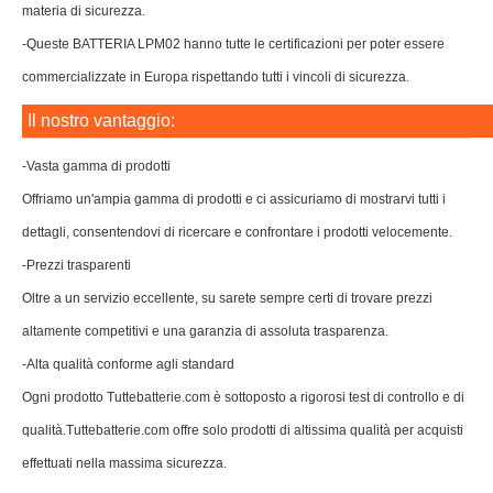
effettuati nella massima sicurezza.
Bestseller
OSCAL Liv455882ARTGH
Mindray LI34I001A
LENOVO L22M4PA0
BLACKVIEW Li2753130HTT
LENOVO L24M3PF0
LENOVO L24M4PG7
HISENSE LP38250
BLACKVIEW LiU307689PHVUTL
IBM LSIiBBU08
LENOVO L24M3PF2
autec LPM02
Non perdere anche la nostra selezione di accessori per portatili:
Caricabatterie/Adattatore, batterie e tanto altro ancora.
Hai bisogno di aiuto per trovare la batteria giusta? Come identificare il
Codice Batteria Originale
Tutti i dispositivi, macchine fotografiche, videocamere, portatili etc...hanno
un codice che può chiamarsi in vari modi:
- Codice Batteria Originale
- Codice originale del produttore
- Numero parte originale
- FRU