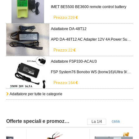
Batteria BLACKVIEW
Batteria SAMSUNG
Blackview DK111
SAMSUNG Galaxy Tab S8 Ultra
SM-X900
Batteria SAMSUNG
Batteria SAMSUNG
SAMSUNG Galaxy Tab S9 Plus
SAMSUNG Galaxy Tab S9FE X510
Wi-fi X810/5G X816
X516 X518