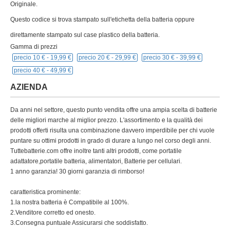
2.Venditore corretto ed onesto.
3.Consegna puntuale Assicurarsi che soddisfatto.
4.Acquisti online facili e sicuri. Con il sistema di pagamento PayPal
l’accredito è immediato e sicuro.
PAYPAL
Pagamento sicuro e crittografia SSL. Consegna sicura e tracciabile
SERVIZIO PRE VENDITA
Potete contattarci, con una e-mail , per essere aiutati nella ricerca del
prodotto.