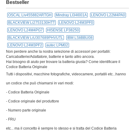
etc... ma il concetto è sempre lo stesso e si tratta del Codice Batteria
Originale.
Questo codice si trova stampato sull'etichetta della batteria oppure
direttamente stampato sul case plastico della batteria.
Gamma di prezzi
precio 10 € -
19,99 €
precio 20 € -
29,99 €
precio 30 € -
39,99 €
precio 40 € -
49,99 €
AZIENDA
Da anni nel settore, questo punto vendita offre una ampia scelta di batterie
delle migliori marche al miglior prezzo. L'assortimento e la qualità dei
prodotti offerti risulta una combinazione davvero imperdibile per chi vuole
puntare su ottimi prodotti in grado di durare a lungo nel corso degli anni.
Tuttebatterie.com offre inoltre tanti altri prodotti, come portatile
adattatore,portatile batteria, alimentatori, Batterie per cellulari.
1 anno garanzia! 30 giorni garanzia di rimborso!
caratteristica prominente:
1.la nostra batteria è Compatibile al 100%.