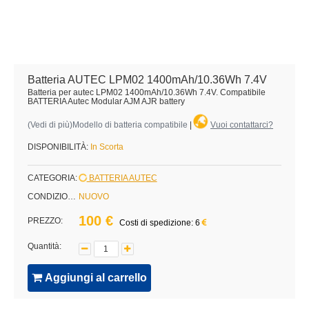
Batteria AUTEC LPM02 1400mAh/10.36Wh 7.4V
Batteria per autec LPM02 1400mAh/10.36Wh 7.4V. Compatibile
BATTERIA Autec Modular AJM AJR battery
(
Vedi di più
)Modello di batteria compatibile
|
Vuoi contattarci?
DISPONIBILITÀ:
In Scorta
CATEGORIA:
BATTERIA AUTEC
CONDIZIONE:
NUOVO
100 €
PREZZO:
Costi di spedizione: 6
Quantità:
Aggiungi al carrello