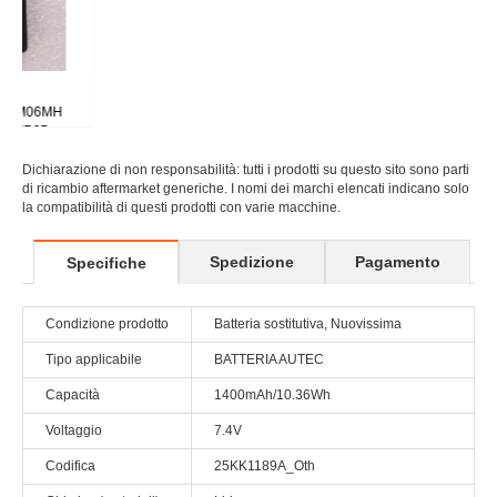
Codifica
25KK1189A_Oth
Chimica (materiali)
Li-ion
Dimensioni
*mm(L x W x H)
Nomi di modello
Autec Modular AJM AJR battery
applicabili
1 - 2 giorni lavorativi al più presto. (La
Data di spedizione
consegna sarà ritardata durante le
stimata
vacanze)
7 - 20 giorni lavorativi al più presto. (La
Data di consegna
consegna sarà ritardata durante le
stimata
vacanze)
Numeri di parte
LPM02
Modelli compatibili
For Autec Modular AJM AJR AJS DJL DJM DJR R0BATT00E08A0
Progetto per la sostituzione della Batteria LPM02
1. Leggere attentamente le informazioni sulla BATTERIA LPM02 e i modelli