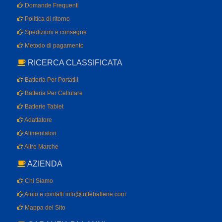
Mappa del Sito
GARANZIA DI 1 ANNI
GARANZIA DI RIMBORSO A 30 GIORNI
Attualmente supportiamo le seguenti lingue:
NL
/
UK
/
AT
/
PL
. Ci
auguriamo che tu possa trovare le informazioni e i prodotti di cui hai
bisogno sul nostro sito web e che ti piaccia la tua esperienza di
acquisto.
Dichiarazione di non responsabilità sui marchi: tutti i marchi, i loghi e i
nomi commerciali sono di proprietà dei rispettivi proprietari. I nomi di
società, prodotti e marchi utilizzati su questo sito Web sono solo a
scopo identificativo.
Copyright @ 2026 tuttebatterie.com All Rights Reserved