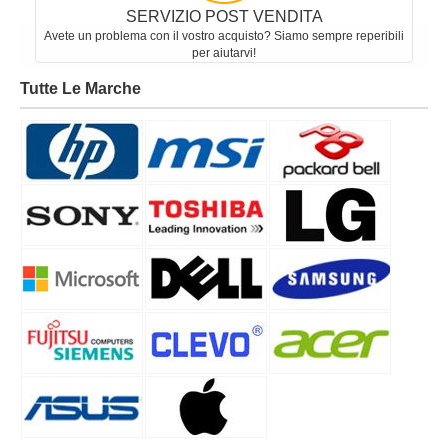
Categorie
APPLE
HP
ACER
SONY
ASUS
DELL
CLEVO
LENOVO
MSI
SAMSUNG
MICROSOFT
TOSHIBA
Batterie Per Portatili
Batteria AUTEC LPM02
Batteria JASHEN JS-AV02A02
Batteria ASUS C31N2314
Batteria MAXELL ER6C
Batteria MAXELL ER6C
Batteria GARMIN 361-00046-02