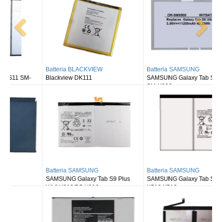
Batteria SAMSUNG
Batteria ALLDOCUBE
SAMSUNG Tab Active Pro SM-
Alldocube T50
T540/T545/T547
Ricerche correlate a batteria autec
Batteria autec LPM02
1400mAh/10.36Wh 7.4V Batteria LPM02
Batteria autec
Batteria Modello autec
Batteria
Vedi anche:
batteria xiaomi g9
batteria dyson v11
aa-pbsn4at
cr2050hr (25PCS)
cr2032h maxell (10PCS)