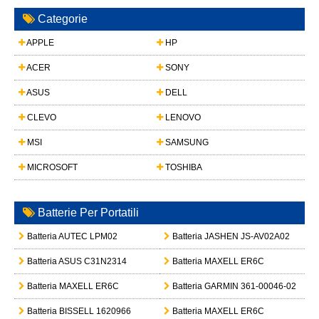
Batteria BISSELL 1620966
Batteria MAXELL ER6C
Tutte le batterie del Portatili
Adattatore Per Portatili
Adattatore 372458-01
Dyson HS03 Hair Straightener
Prezzo:
45
Adattatore KT200A3300666B3
Godox SZ200Bi VL100 VL200 VL300 LED Light
Prezzo:
55
Adattatore PA-1151-76
Gigabyte Aero X16 EG61H RTX 5070 2WHA3USC64AH LITEON PA-1151-76 150W adapter
Prezzo:
50