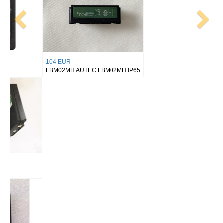
104 EUR
LBM02MH AUTEC LBM02MH IP65
Dichiarazione di non responsabilità: tutti i prodotti su questo sito sono parti
di ricambio aftermarket generiche. I nomi dei marchi elencati indicano solo
la compatibilità di questi prodotti con varie macchine.
Spedizione
Pagamento
Specifiche
Condizione prodotto
Batteria sostitutiva, Nuovissima
Tipo applicabile
BATTERIA AUTEC
Capacità
1400mAh/10.36Wh
Voltaggio
7.4V