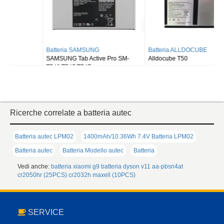
SERVICE
Domande Frequenti
Politica di ritorno
Spedizioni e consegne
Metodo di pagamento
RICERCA CLASSIFICATA
Batteria Per Portatili
Batteria Per Cellulare
Batterie Tablet
Adattatore
Alimentatori
Altre Marche
AZIENDA
Chi Siamo
Aiuto e contatti info@tuttebatterie.com