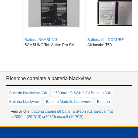
Batteria SAMSUNG
Batteria ALLDOCUBE
SAMSUNG Tab Active Pro SM-
Alldocube T50
T540/T545/T547
Ricerche correlate a batteria blackview
Batteria blackview A30
2500mAh/9.5Wh 3.8V Batteria A30
Batteria blackview
Batteria Modello blackview
Batteria
Vedi anche:
batteria xiaomi g9
batteria dyson v11
aa-pbsn4at
cr2050hr (25PCS)
cr2032h maxell (10PCS)