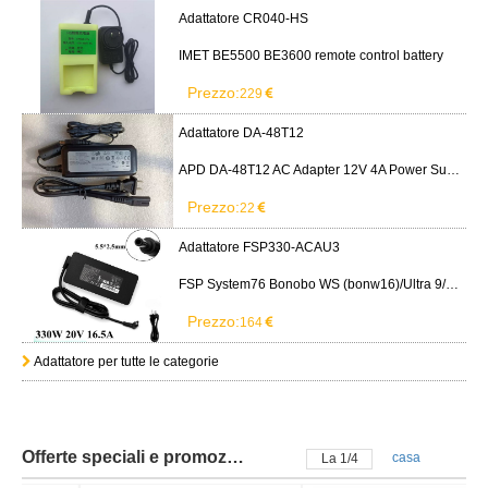
Adattatore CR040-HS
IMET BE5500 BE3600 remote control battery
Prezzo:
229
Adattatore DA-48T12
APD DA-48T12 AC Adapter 12V 4A Power Supply Cord
Prezzo:
22
Adattatore FSP330-ACAU3
FSP System76 Bonobo WS (bonw16)/Ultra 9/RTX5090
Prezzo:
164
Adattatore per tutte le categorie
Offerte speciali e promozioni
casa
La
2
/
4