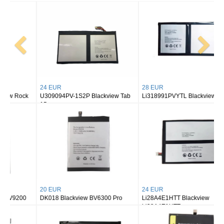
24 EUR
28 EUR
U309094PV-1S2P Blackview Tab
Li318991PVYTL Blackview Pad 18
15
20 EUR
24 EUR
DK018 Blackview BV6300 Pro
Li28A4E1HTT Blackview
Li28A4E1HTT