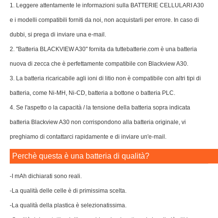
1. Leggere attentamente le informazioni sulla BATTERIE CELLULARI A30
e i modelli compatibili forniti da noi, non acquistarli per errore. In caso di
dubbi, si prega di inviare una e-mail.
2. "Batteria BLACKVIEW A30" fornita da tuttebatterie.com è una batteria
nuova di zecca che è perfettamente compatibile con Blackview A30.
3. La batteria ricaricabile agli ioni di litio non è compatibile con altri tipi di
batteria, come Ni-MH, Ni-CD, batteria a bottone o batteria PLC.
4. Se l'aspetto o la capacità / la tensione della batteria sopra indicata
batteria Blackview A30 non corrispondono alla batteria originale, vi
preghiamo di contattarci rapidamente e di inviare un'e-mail.
Perchè questa è una batteria di qualità?
-I mAh dichiarati sono reali.
-La qualità delle celle è di primissima scelta.
-La qualità della plastica è selezionatissima.