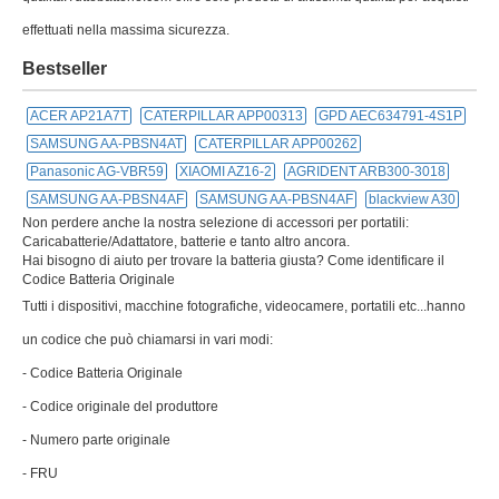
effettuati nella massima sicurezza.
Bestseller
ACER AP21A7T
CATERPILLAR APP00313
GPD AEC634791-4S1P
SAMSUNG AA-PBSN4AT
CATERPILLAR APP00262
Panasonic AG-VBR59
XIAOMI AZ16-2
AGRIDENT ARB300-3018
SAMSUNG AA-PBSN4AF
SAMSUNG AA-PBSN4AF
blackview A30
Non perdere anche la nostra selezione di accessori per portatili:
Caricabatterie/Adattatore, batterie e tanto altro ancora.
Hai bisogno di aiuto per trovare la batteria giusta? Come identificare il
Codice Batteria Originale
Tutti i dispositivi, macchine fotografiche, videocamere, portatili etc...hanno
un codice che può chiamarsi in vari modi:
- Codice Batteria Originale
- Codice originale del produttore
- Numero parte originale
- FRU