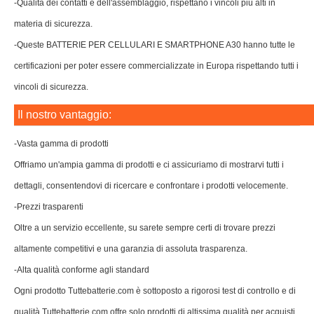
-Qualità dei contatti e dell'assemblaggio, rispettano i vincoli più alti in
materia di sicurezza.
-Queste BATTERIE PER CELLULARI E SMARTPHONE A30 hanno tutte le
certificazioni per poter essere commercializzate in Europa rispettando tutti i
vincoli di sicurezza.
Il nostro vantaggio:
-Vasta gamma di prodotti
Offriamo un'ampia gamma di prodotti e ci assicuriamo di mostrarvi tutti i
dettagli, consentendovi di ricercare e confrontare i prodotti velocemente.
-Prezzi trasparenti
Oltre a un servizio eccellente, su sarete sempre certi di trovare prezzi
altamente competitivi e una garanzia di assoluta trasparenza.
-Alta qualità conforme agli standard
Ogni prodotto Tuttebatterie.com è sottoposto a rigorosi test di controllo e di
qualità.Tuttebatterie.com offre solo prodotti di altissima qualità per acquisti