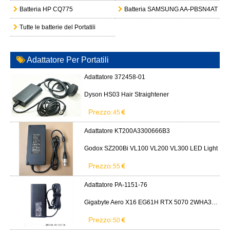
Batteria HP CQ775
Batteria SAMSUNG AA-PBSN4AT
Tutte le batterie del Portatili
Adattatore Per Portatili
Adattatore 372458-01
Dyson HS03 Hair Straightener
Prezzo:
45
Adattatore KT200A3300666B3
Godox SZ200Bi VL100 VL200 VL300 LED Light
Prezzo:
55
Adattatore PA-1151-76
Gigabyte Aero X16 EG61H RTX 5070 2WHA3USC64AH LITEON PA-1151-76 150W adapter
Prezzo:
50