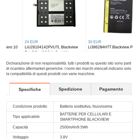
24 EUR
30 EUR
LiU28104142PVUTL Blackview
Li386284HTT Blackview PHONE
Tab 7 Pro/OSCAL Pad 10
Dichiarazione di non responsabilità: tutti i prodotti su questo sito sono parti
di ricambio aftermarket generiche. I nomi dei marchi elencati indicano solo
la compatibilità di questi prodotti con varie macchine.
Spedizione
Pagamento
Specifiche
Condizione prodotto
Batteria sostitutiva, Nuovissima
BATTERIE PER CELLULARI E
Tipo applicabile
SMARTPHONE BLACKVIEW
Capacità
2500mAh/9.5Wh
Voltaggio
3.8V