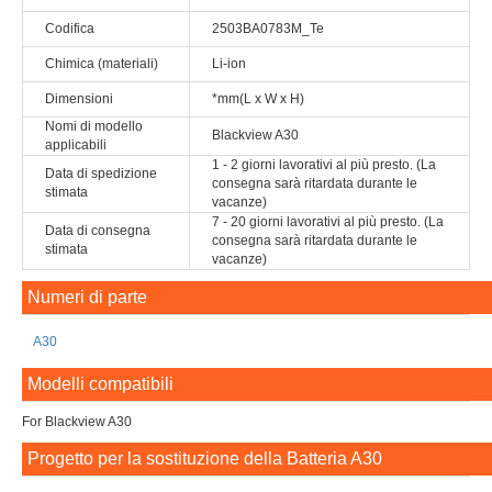
Codifica
2503BA0783M_Te
Chimica (materiali)
Li-ion
Dimensioni
*mm(L x W x H)
Nomi di modello
Blackview A30
applicabili
1 - 2 giorni lavorativi al più presto. (La
Data di spedizione
consegna sarà ritardata durante le
stimata
vacanze)
7 - 20 giorni lavorativi al più presto. (La
Data di consegna
consegna sarà ritardata durante le
stimata
vacanze)
Numeri di parte
A30
Modelli compatibili
For Blackview A30
Progetto per la sostituzione della Batteria A30