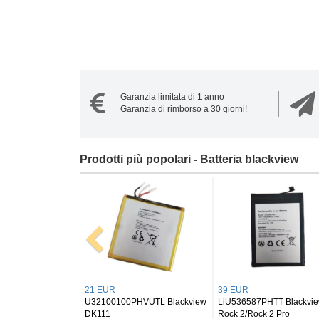
Garanzia limitata di 1 anno
Garanzia di rimborso a 30 giorni!
Prodotti più popolari - Batteria blackview
30 EUR
24 EUR
 Blackview Hero
Li504864ADT Blackview Hero
U309094PV-1S2P Blackvi
10
Tab 15