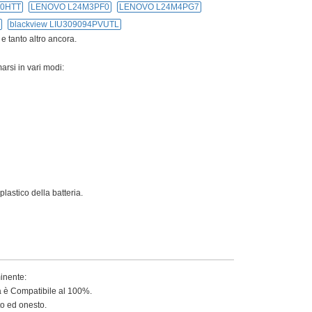
30HTT
LENOVO L24M3PF0
LENOVO L24M4PG7
blackview LIU309094PVUTL
 e tanto altro ancora.
arsi in vari modi:
lastico della batteria.
minente:
ia è Compatibile al 100%.
to ed onesto.