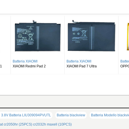
Batteria SAMSUNG
Batteria SAMSUNG
Batte
SAMSUNG Galaxy Tab S8 Ultra
SAMSUNG Galaxy Tab S9 Plus
SAMSU
SM-X900
Wi-fi X810/5G X816
X510 
3.8V Batteria LIU309094PVUTL
Batteria blackview
Batteria Modello blackv
at
cr2050hr (25PCS)
cr2032h maxell (10PCS)