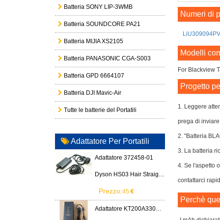
Batteria SONY LIP-3WMB
Numeri di p
Batteria SOUNDCORE PA21
LiU309094P
Batteria MIJIA XS2105
Modelli com
Batteria PANASONIC CGA-S003
For Blackview 
Batteria GPD 6664107
Progetto pe
Batteria DJI Mavic-Air
1. Leggere atten
Tutte le batterie del Portatili
prega di inviare
2. "Batteria BL
Adattatore Per Portatili
3. La batteria ri
Adattatore 372458-01
4. Se l'aspetto 
Dyson HS03 Hair Straightener
contattarci rapi
Prezzo:
45
Perchè ques
Adattatore KT200A3300666B3