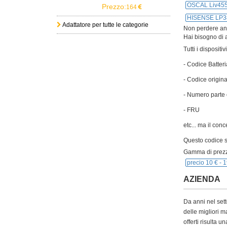
OSCAL Liv4
Prezzo:
164
HISENSE LP3
Adattatore per tutte le categorie
Non perdere anch
Hai bisogno di a
Tutti i disposit
- Codice Batteri
- Codice origina
- Numero parte 
- FRU
etc... ma il con
Questo codice si
Gamma di prezz
precio 10 € -
1
AZIENDA
Da anni nel sett
delle migliori m
offerti risulta