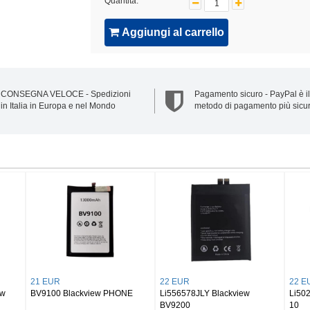
Quantità:
Aggiungi al carrello
CONSEGNA VELOCE - Spedizioni
Pagamento sicuro - PayPal è il
in Italia in Europa e nel Mondo
metodo di pagamento più sicu
28 EUR
20 EUR
24 EU
ew
Li318991PVYTL Blackview
DK018 Blackview BV6300 Pro
Li28A
Pad 18
Li28A