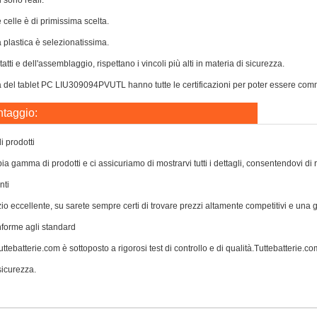
i sono reali.
e celle è di primissima scelta.
a plastica è selezionatissima.
atti e dell'assemblaggio, rispettano i vincoli più alti in materia di sicurezza.
 del tablet PC LIU309094PVUTL hanno tutte le certificazioni per poter essere commerc
ntaggio:
 prodotti
a gamma di prodotti e ci assicuriamo di mostrarvi tutti i dettagli, consentendovi di 
nti
zio eccellente, su sarete sempre certi di trovare prezzi altamente competitivi e una
nforme agli standard
ttebatterie.com è sottoposto a rigorosi test di controllo e di qualità.Tuttebatterie.com 
icurezza.