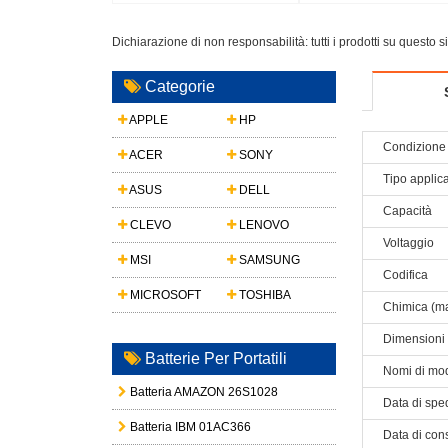
Dichiarazione di non responsabilità: tutti i prodotti su questo 
Categorie
APPLE
HP
Condizione 
ACER
SONY
Tipo applic
ASUS
DELL
Capacità
CLEVO
LENOVO
Voltaggio
MSI
SAMSUNG
Codifica
MICROSOFT
TOSHIBA
Chimica (ma
Dimensioni
Batterie Per Portatili
Nomi di mod
Batteria AMAZON 26S1028
Data di spe
Batteria IBM 01AC366
Data di con