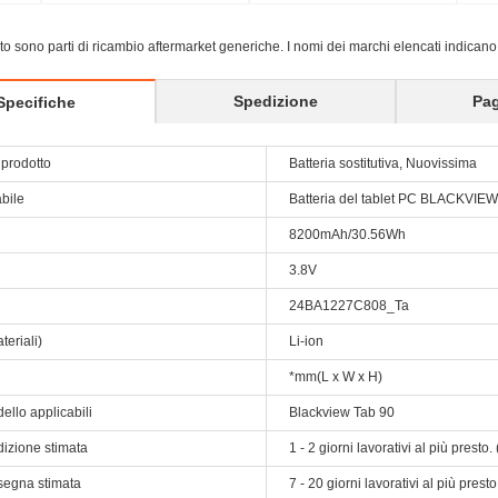
sito sono parti di ricambio aftermarket generiche. I nomi dei marchi elencati indicano
Spedizione
Pa
Specifiche
prodotto
Batteria sostitutiva, Nuovissima
abile
Batteria del tablet PC BLACKVIEW
8200mAh/30.56Wh
3.8V
24BA1227C808_Ta
teriali)
Li-ion
*mm(L x W x H)
ello applicabili
Blackview Tab 90
dizione stimata
1 - 2 giorni lavorativi al più prest
segna stimata
7 - 20 giorni lavorativi al più pres