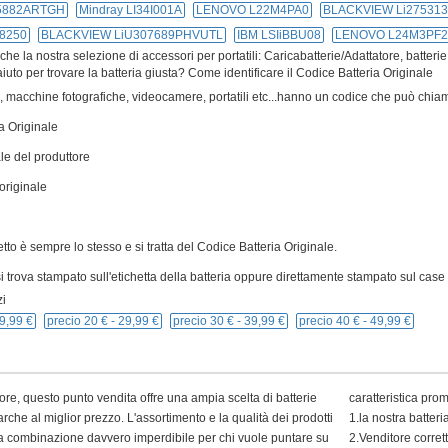
55882ARTGH
Mindray LI34I001A
LENOVO L22M4PA0
BLACKVIEW Li27531
8250
BLACKVIEW LiU307689PHVUTL
IBM LSIiBBU08
LENOVO L24M3PF2
e la nostra selezione di accessori per portatili: Caricabatterie/Adattatore, batterie
iuto per trovare la batteria giusta? Come identificare il Codice Batteria Originale
ivi, macchine fotografiche, videocamere, portatili etc...hanno un codice che può chiam
a Originale
le del produttore
originale
cetto è sempre lo stesso e si tratta del Codice Batteria Originale.
 trova stampato sull'etichetta della batteria oppure direttamente stampato sul case p
i
9,99 €
precio 20 € -
29,99 €
precio 30 € -
39,99 €
precio 40 € -
49,99 €
ore, questo punto vendita offre una ampia scelta di batterie
caratteristica pro
arche al miglior prezzo. L'assortimento e la qualità dei prodotti
1.la nostra batter
 una combinazione davvero imperdibile per chi vuole puntare su
2.Venditore corret