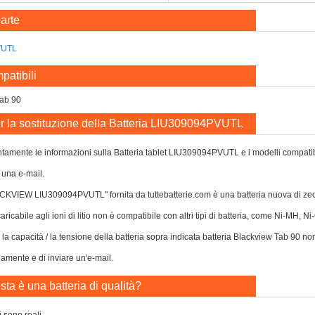
arte
VUTL
patibili
Tab 90
r la sostituzione della Batteria LIU309094PVUTL
tamente le informazioni sulla Batteria tablet LIU309094PVUTL e i modelli compatibili 
 una e-mail.
ACKVIEW LIU309094PVUTL" fornita da tuttebatterie.com è una batteria nuova di ze
caricabile agli ioni di litio non è compatibile con altri tipi di batteria, come Ni-MH, 
o la capacità / la tensione della batteria sopra indicata batteria Blackview Tab 90 no
damente e di inviare un'e-mail.
ta è una batteria di qualità?