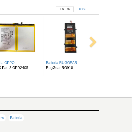
casa
La
1
/
4
ria SAMSUNG
Batteria SAMSUNG
Batteria ALLDOCUB
NG Galaxy Tab S9FE
SAMSUNG Tab Active Pro SM-
Alldocube T50
X516 X518
T540/T545/T547
iew
Batteria