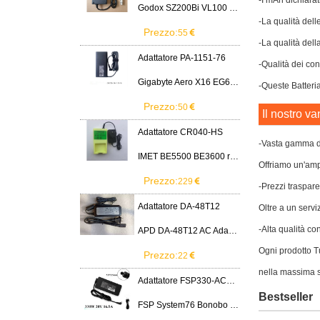
-I mAh dichiarat
Godox SZ200Bi VL100 VL200 VL300 LED Light
-La qualità dell
Prezzo:
55
-La qualità dell
Adattatore PA-1151-76
-Qualità dei cont
Gigabyte Aero X16 EG61H RTX 5070 2WHA3USC64AH LITEON PA-1151-76 150W adapter
-Queste Batteria
Prezzo:
50
Il nostro va
Adattatore CR040-HS
-Vasta gamma di
IMET BE5500 BE3600 remote control battery
Offriamo un'ampi
Prezzo:
229
-Prezzi traspare
Adattatore DA-48T12
Oltre a un servi
-Alta qualità co
APD DA-48T12 AC Adapter 12V 4A Power Supply Cord
Ogni prodotto Tu
Prezzo:
22
nella massima s
Adattatore FSP330-ACAU3
Bestseller
FSP System76 Bonobo WS (bonw16)/Ultra 9/RTX5090