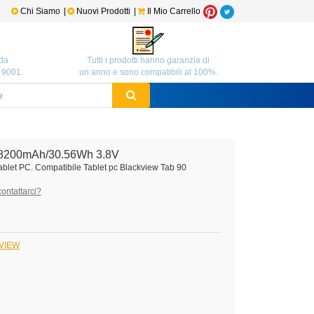
Chi Siamo
|
Nuovi Prodotti
|
Il Mio Carrello
da
Tutti i prodotti hanno garanzia di
O 9001.
un anno e sono compatibili al 100%.
8200mAh/30.56Wh 3.8V
ablet PC. Compatibile Tablet pc Blackview Tab 90
ontattarci?
KVIEW