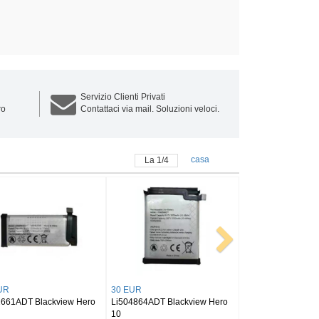
Servizio Clienti Privati
ro
Contattaci via mail. Soluzioni veloci.
casa
La
1
/
4
R
24 EUR
30 EUR
4E1HTT Blackview
LiU28104142PVUTL Blackview
Li386284HTT Black
4E1HTT
Tab 7 Pro/OSCAL Pad 10
PHONE