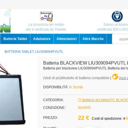
La sicurezza del nostro
Siamo un'azien
sito è verificata da Thawte.
certificata BSI e IS
Batterie Tablet
Adattatore
Alimentatori
Altre Marche
BATTERIA TABLET LIU309094PVUTL
Batteria BLACKVIEW LIU309094PVUTL 
Batteria per blackview LIU309094PVUTL Batteria del t
(
Vedi di più
)Modello di batteria compatibile
|
Vuoi c
DISPONIBILITÀ:
In Scorta
CATEGORIA:
Batteria del tablet PC BLAC
CONDIZIONE:
NUOVO
22 €
PREZZO:
Costi di spedizione: 4