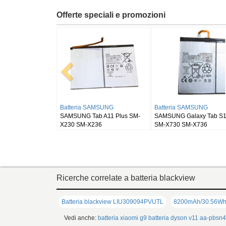
Offerte speciali e promozioni
O
Batteria RUGGEAR
Batteria BLACKVIEW
 OPD2405
RugGear RG910
Blackview DK111
Ricerche correlate a batteria blackview
Batteria blackview LIU309094PVUTL
8200mAh/30.56Wh 
Vedi anche:
batteria xiaomi g9
batteria dyson v11
aa-pbsn4