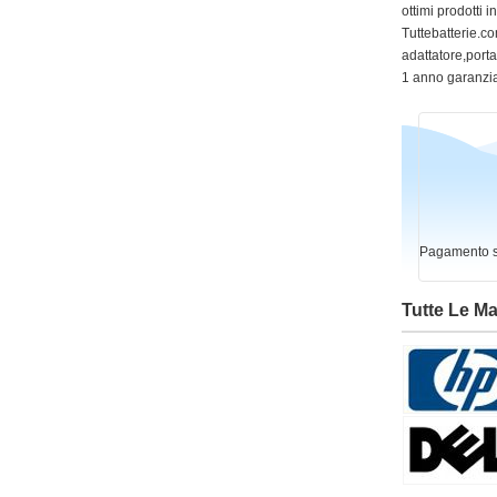
ottimi prodotti 
Tuttebatterie.com
adattatore,portat
1 anno garanzia
Pagamento si
Tutte Le M