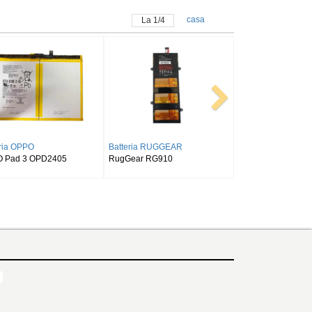
casa
La
1
/
4
Batteria SAMSUNG
Batteria ALLDOCUBE
S9FE
SAMSUNG Tab Active Pro SM-
Alldocube T50
T540/T545/T547