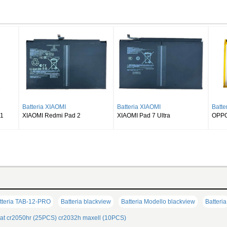
 SAMSUNG
Batteria SAMSUNG
Batteria SAMSUNG
Galaxy Tab S8 Ultra
SAMSUNG Galaxy Tab S9 Plus
SAMSUNG Galaxy Tab 
Wi-fi X810/5G X816
X510 X516 X518
teria TAB-12-PRO
Batteria blackview
Batteria Modello blackview
Batteria
at
cr2050hr (25PCS)
cr2032h maxell (10PCS)