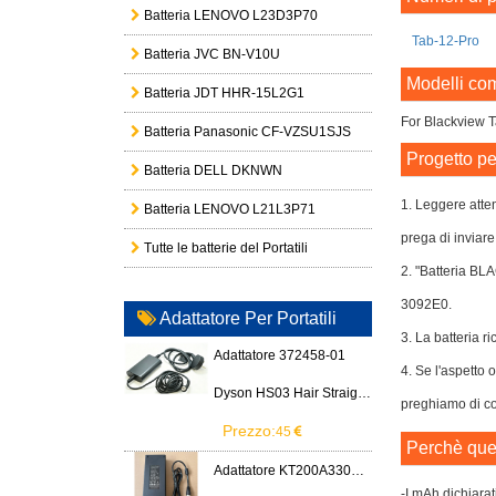
Batteria LENOVO L23D3P70
Tab-12-Pro
Batteria JVC BN-V10U
Modelli com
Batteria JDT HHR-15L2G1
For Blackview 
Batteria Panasonic CF-VZSU1SJS
Progetto pe
Batteria DELL DKNWN
1. Leggere atten
Batteria LENOVO L21L3P71
prega di inviare
Tutte le batterie del Portatili
2. "Batteria BL
3092E0.
Adattatore Per Portatili
3. La batteria ri
Adattatore 372458-01
4. Se l'aspetto 
Dyson HS03 Hair Straightener
preghiamo di con
Prezzo:
45
Perchè ques
Adattatore KT200A3300666B3
-I mAh dichiarat