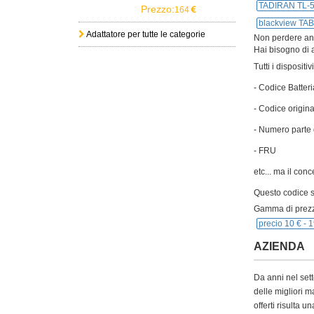
TADIRAN TL-
Prezzo:
164
blackview TA
Adattatore per tutte le categorie
Non perdere anch
Hai bisogno di a
Tutti i disposit
- Codice Batteri
- Codice origina
- Numero parte 
- FRU
etc... ma il con
Questo codice si
Gamma di prezz
precio 10 € -
1
AZIENDA
Da anni nel sett
delle migliori m
offerti risulta