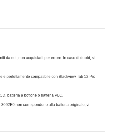
ti da noi, non acquistarli per errore. In caso di dubbi, si
he è perfettamente compatibile con Blackview Tab 12 Pro
Ni-CD, batteria a bottone o batteria PLC.
ro 3092E0 non corrispondono alla batteria originale, vi