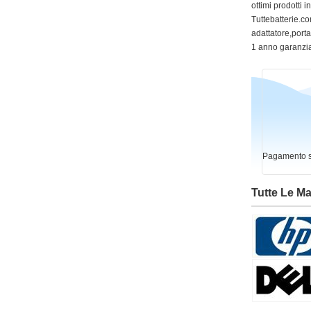
ottimi prodotti 
Tuttebatterie.com
adattatore,portat
1 anno garanzia
Pagamento si
Tutte Le M