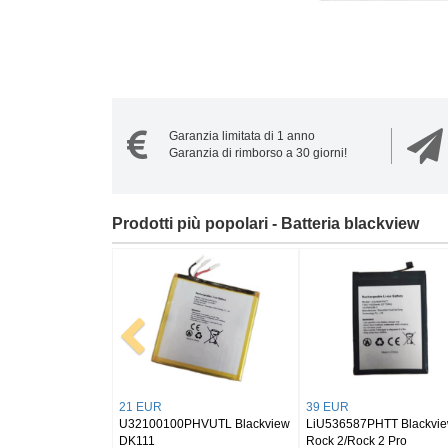
Garanzia limitata di 1 anno
Garanzia di rimborso a 30 giorni!
Prodotti più popolari - Batteria blackview
30 EUR
24 EUR
28 EUR
Li504864ADT Blackview Hero
U309094PV-1S2P Blackview
Li318991
10
Tab 15
Pad 18