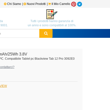
Chi Siamo
|
Nuovi Prodotti
|
Il Mio Carrello
da
Tutti i prodotti hanno garanzia di
O 9001.
un anno e sono compatibili al 100%.
mAh/25Wh 3.8V
t PC. Compatibile Tablet pc Blackview Tab 12 Pro 3092E0
ontattarci?
KVIEW