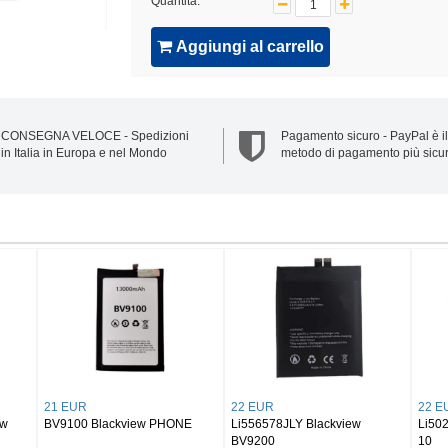
Quantità:
Aggiungi al carrello
CONSEGNA VELOCE - Spedizioni
Pagamento sicuro - PayPal è il
in Italia in Europa e nel Mondo
metodo di pagamento più sicu
20 EUR
24 EUR
PVYTL Blackview
DK018 Blackview BV6300 Pro
Li28A4E1HTT Blackvie
Li28A4E1HTT