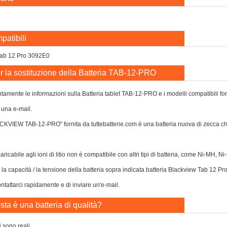
patibili
Tab 12 Pro 3092E0
r la sostituzione della Batteria TAB-12-PRO
tamente le informazioni sulla Batteria tablet TAB-12-PRO e i modelli compatibili forni
 una e-mail.
ACKVIEW TAB-12-PRO" fornita da tuttebatterie.com è una batteria nuova di zecca c
caricabile agli ioni di litio non è compatibile con altri tipi di batteria, come Ni-MH, 
o la capacità / la tensione della batteria sopra indicata batteria Blackview Tab 12 P
tattarci rapidamente e di inviare un'e-mail.
ta è una batteria di qualità?
i sono reali.