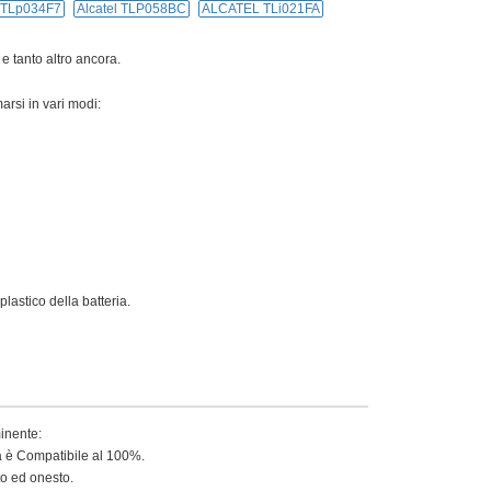
l TLp034F7
Alcatel TLP058BC
ALCATEL TLi021FA
 e tanto altro ancora.
arsi in vari modi:
lastico della batteria.
minente:
ia è Compatibile al 100%.
to ed onesto.