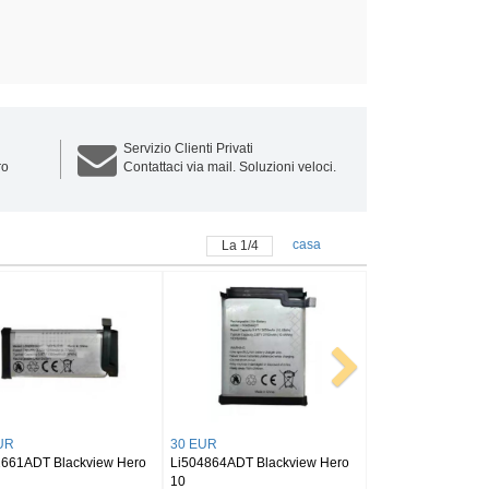
Servizio Clienti Privati
ro
Contattaci via mail. Soluzioni veloci.
casa
La
1
/
4
24 EUR
30 EUR
w
LiU28104142PVUTL Blackview
Li386284HTT Blackview
Tab 7 Pro/OSCAL Pad 10
PHONE