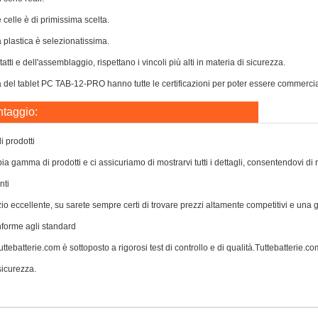
e celle è di primissima scelta.
a plastica è selezionatissima.
atti e dell'assemblaggio, rispettano i vincoli più alti in materia di sicurezza.
 del tablet PC TAB-12-PRO hanno tutte le certificazioni per poter essere commercializ
ntaggio:
 prodotti
a gamma di prodotti e ci assicuriamo di mostrarvi tutti i dettagli, consentendovi di 
nti
zio eccellente, su sarete sempre certi di trovare prezzi altamente competitivi e una
nforme agli standard
ttebatterie.com è sottoposto a rigorosi test di controllo e di qualità.Tuttebatterie.com 
icurezza.