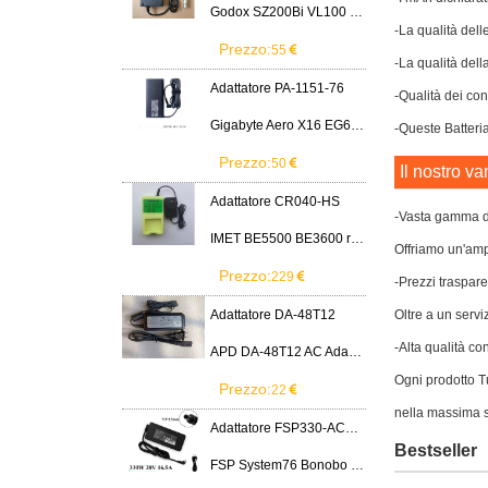
Godox SZ200Bi VL100 VL200 VL300 LED Light
-La qualità dell
Prezzo:
55
-La qualità dell
Adattatore PA-1151-76
-Qualità dei cont
Gigabyte Aero X16 EG61H RTX 5070 2WHA3USC64AH LITEON PA-1151-76 150W adapter
-Queste Batteria
Prezzo:
50
Il nostro va
Adattatore CR040-HS
-Vasta gamma di
IMET BE5500 BE3600 remote control battery
Offriamo un'ampi
Prezzo:
229
-Prezzi traspare
Adattatore DA-48T12
Oltre a un servi
-Alta qualità co
APD DA-48T12 AC Adapter 12V 4A Power Supply Cord
Ogni prodotto Tu
Prezzo:
22
nella massima s
Adattatore FSP330-ACAU3
Bestseller
FSP System76 Bonobo WS (bonw16)/Ultra 9/RTX5090