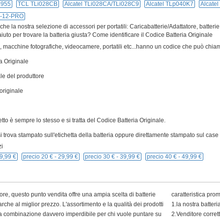
5955
TCL TLi028CB
Alcatel TLi028CA/TLi028C9
Alcatel TLp040K7
Alcate
B-12-PRO
e la nostra selezione di accessori per portatili: Caricabatterie/Adattatore, batterie
iuto per trovare la batteria giusta? Come identificare il Codice Batteria Originale
ivi, macchine fotografiche, videocamere, portatili etc...hanno un codice che può chiam
a Originale
le del produttore
originale
cetto è sempre lo stesso e si tratta del Codice Batteria Originale.
 trova stampato sull'etichetta della batteria oppure direttamente stampato sul case p
i
9,99 €
precio 20 € -
29,99 €
precio 30 € -
39,99 €
precio 40 € -
49,99 €
ore, questo punto vendita offre una ampia scelta di batterie
caratteristica pro
arche al miglior prezzo. L'assortimento e la qualità dei prodotti
1.la nostra batter
 una combinazione davvero imperdibile per chi vuole puntare su
2.Venditore corret