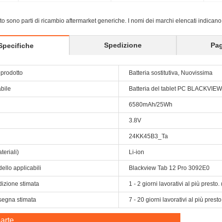
sito sono parti di ricambio aftermarket generiche. I nomi dei marchi elencati indicano
Spedizione
Pa
Specifiche
prodotto
Batteria sostitutiva, Nuovissima
abile
Batteria del tablet PC BLACKVIEW
6580mAh/25Wh
3.8V
24KK45B3_Ta
teriali)
Li-ion
ello applicabili
Blackview Tab 12 Pro 3092E0
dizione stimata
1 - 2 giorni lavorativi al più prest
segna stimata
7 - 20 giorni lavorativi al più pres
arte