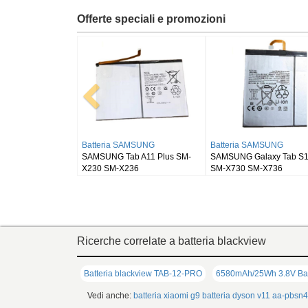
Offerte speciali e promozioni
Batteria RUGGEAR
Batteria BLACKVIEW
Batteria
RugGear RG910
Blackview DK111
SAMSUNG 
SM-X900
Ricerche correlate a batteria blackview
Batteria blackview TAB-12-PRO
6580mAh/25Wh 3.8V Bat
Vedi anche:
batteria xiaomi g9
batteria dyson v11
aa-pbsn4