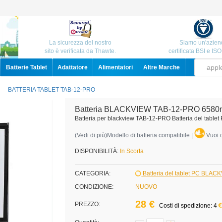
La sicurezza del nostro
Siamo un'azien
sito è verificata da Thawte.
certificata BSI e IS
Batterie Tablet
Adattatore
Alimentatori
Altre Marche
BATTERIA TABLET TAB-12-PRO
Batteria BLACKVIEW TAB-12-PRO 6580
Batteria per blackview TAB-12-PRO Batteria del table
(
Vedi di più
)Modello di batteria compatibile
|
Vuoi c
DISPONIBILITÀ:
In Scorta
CATEGORIA:
Batteria del tablet PC BLAC
CONDIZIONE:
NUOVO
28 €
PREZZO:
Costi di spedizione: 4