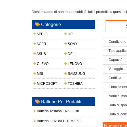
Dichiarazione di non responsabilità: tutti i prodotti su questo 
Categorie
APPLE
HP
Condizione 
ACER
SONY
Tipo applic
ASUS
DELL
Capacità
CLEVO
LENOVO
Voltaggio
MSI
SAMSUNG
Codifica
MICROSOFT
TOSHIBA
Chimica (ma
Nomi di mod
Batterie Per Portatili
Data di spe
Batteria Toshiba ER6-3C38
Data di con
Batteria LENOVO L19M3PF9
Numeri di p