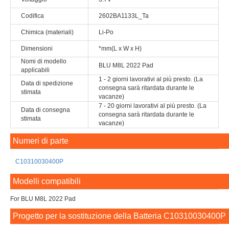
Codifica
2602BA1133L_Ta
Chimica (materiali)
Li-Po
Dimensioni
*mm(L x W x H)
Nomi di modello
BLU M8L 2022 Pad
applicabili
1 - 2 giorni lavorativi al più presto. (La
Data di spedizione
consegna sarà ritardata durante le
stimata
vacanze)
7 - 20 giorni lavorativi al più presto. (La
Data di consegna
consegna sarà ritardata durante le
stimata
vacanze)
Numeri di parte
C10310030400P
Modelli compatibili
For BLU M8L 2022 Pad
Progetto per la sostituzione della Batteria C10310030400P