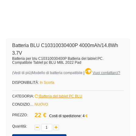
Batteria BLU C10310030400P 4000mAh/14.8Wh
3.7V
Batteria per blu C10310030400P Batteria del tablet PC.
Compatibile Tablet pc BLU M8L 2022 Pad
(
Vedi di più
)Modello di batteria compatibile
|
Vuoi contattarci?
DISPONIBILITÀ:
In Scorta
CATEGORIA:
Batteria del tablet PC BLU
CONDIZIONE:
NUOVO
22 €
PREZZO:
Costi di spedizione: 4
Quantità: