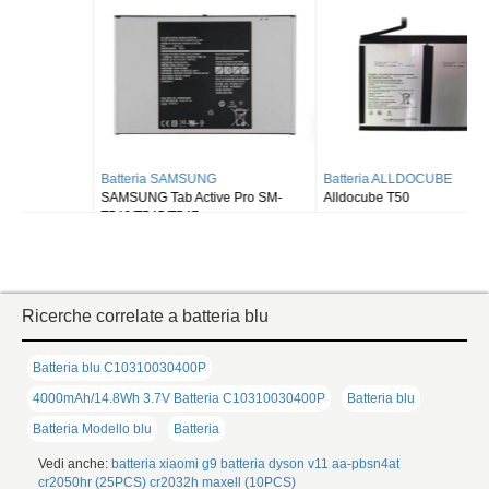
Batteria SAMSUNG
Batteria ALLDOCUBE
SAMSUNG Tab Active Pro SM-
Alldocube T50
T540/T545/T547
Ricerche correlate a batteria blu
Batteria blu C10310030400P
4000mAh/14.8Wh 3.7V Batteria C10310030400P
Batteria blu
Batteria Modello blu
Batteria
Vedi anche:
batteria xiaomi g9
batteria dyson v11
aa-pbsn4at
cr2050hr (25PCS)
cr2032h maxell (10PCS)