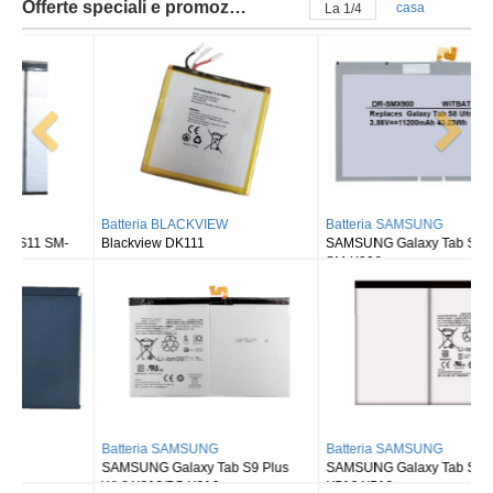
Offerte speciali e promozioni
casa
La
2
/
4
Batteria BLACKVIEW
Batteria SAMSUNG
Blackview DK111
SAMSUNG Galaxy Tab S8 Ultra
SM-X900
Batteria SAMSUNG
Batteria SAMSUNG
SAMSUNG Galaxy Tab S9 Plus
SAMSUNG Galaxy Tab S9FE X510
Wi-fi X810/5G X816
X516 X518