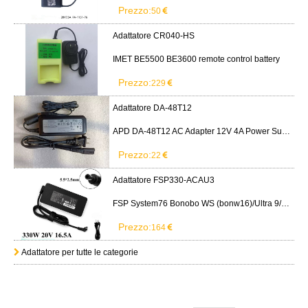
Prezzo:
50
Adattatore CR040-HS
IMET BE5500 BE3600 remote control battery
Prezzo:
229
Adattatore DA-48T12
APD DA-48T12 AC Adapter 12V 4A Power Supply Cord
Prezzo:
22
Adattatore FSP330-ACAU3
FSP System76 Bonobo WS (bonw16)/Ultra 9/RTX5090
Prezzo:
164
Adattatore per tutte le categorie