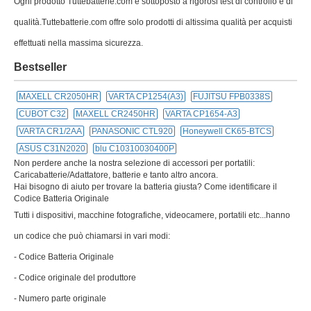
Ogni prodotto Tuttebatterie.com è sottoposto a rigorosi test di controllo e di
qualità.Tuttebatterie.com offre solo prodotti di altissima qualità per acquisti
effettuati nella massima sicurezza.
Bestseller
MAXELL CR2050HR
VARTA CP1254(A3)
FUJITSU FPB0338S
CUBOT C32
MAXELL CR2450HR
VARTA CP1654-A3
VARTA CR1/2AA
PANASONIC CTL920
Honeywell CK65-BTCS
ASUS C31N2020
blu C10310030400P
Non perdere anche la nostra selezione di accessori per portatili:
Caricabatterie/Adattatore, batterie e tanto altro ancora.
Hai bisogno di aiuto per trovare la batteria giusta? Come identificare il
Codice Batteria Originale
Tutti i dispositivi, macchine fotografiche, videocamere, portatili etc...hanno
un codice che può chiamarsi in vari modi:
- Codice Batteria Originale
- Codice originale del produttore
- Numero parte originale