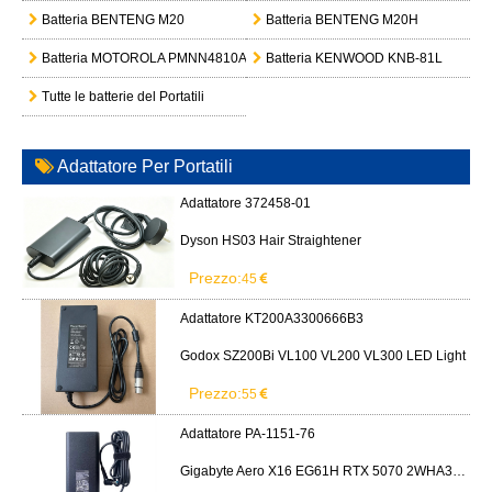
Batteria BENTENG M20
Batteria BENTENG M20H
Batteria MOTOROLA PMNN4810A
Batteria KENWOOD KNB-81L
Tutte le batterie del Portatili
Adattatore Per Portatili
Adattatore 372458-01
Dyson HS03 Hair Straightener
Prezzo:
45
Adattatore KT200A3300666B3
Godox SZ200Bi VL100 VL200 VL300 LED Light
Prezzo:
55
Adattatore PA-1151-76
Gigabyte Aero X16 EG61H RTX 5070 2WHA3USC64AH LITEON PA-1151-76 150W adapter