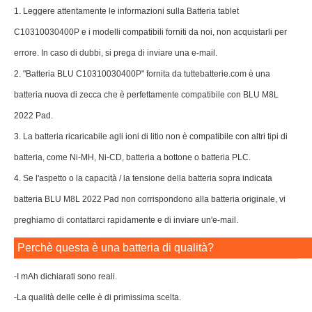
1. Leggere attentamente le informazioni sulla Batteria tablet
C10310030400P e i modelli compatibili forniti da noi, non acquistarli per
errore. In caso di dubbi, si prega di inviare una e-mail.
2. "Batteria BLU C10310030400P" fornita da tuttebatterie.com è una
batteria nuova di zecca che è perfettamente compatibile con BLU M8L
2022 Pad.
3. La batteria ricaricabile agli ioni di litio non è compatibile con altri tipi di
batteria, come Ni-MH, Ni-CD, batteria a bottone o batteria PLC.
4. Se l'aspetto o la capacità / la tensione della batteria sopra indicata
batteria BLU M8L 2022 Pad non corrispondono alla batteria originale, vi
preghiamo di contattarci rapidamente e di inviare un'e-mail.
Perchè questa è una batteria di qualità?
-I mAh dichiarati sono reali.
-La qualità delle celle è di primissima scelta.