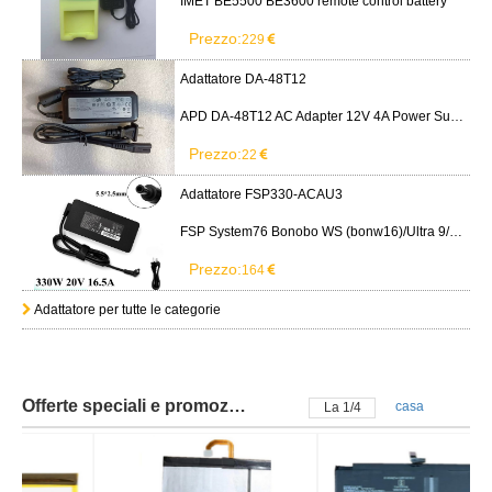
IMET BE5500 BE3600 remote control battery
Prezzo:
229
Adattatore DA-48T12
APD DA-48T12 AC Adapter 12V 4A Power Supply Cord
Prezzo:
22
Adattatore FSP330-ACAU3
FSP System76 Bonobo WS (bonw16)/Ultra 9/RTX5090
Prezzo:
164
Adattatore per tutte le categorie
Offerte speciali e promozioni
casa
La
2
/
4