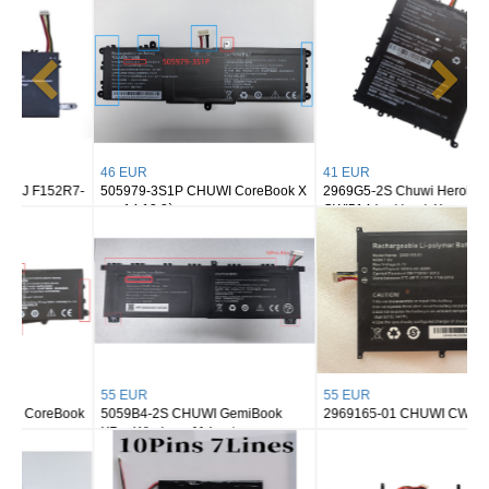
46 EUR
41 EUR
505979-3S1P CHUWI CoreBook X
2969G5-2S Chuwi Herobook
pro 14 13.3`
CWI514 Larkbook X
55 EUR
55 EUR
5059B4-2S CHUWI GemiBook
2969165-01 CHUWI CWI530
XPro Windows 11 Laptop