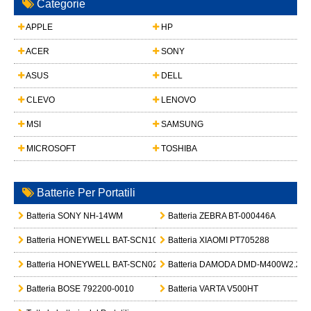
Categorie
APPLE
HP
ACER
SONY
ASUS
DELL
CLEVO
LENOVO
MSI
SAMSUNG
MICROSOFT
TOSHIBA
Batterie Per Portatili
Batteria SONY NH-14WM
Batteria ZEBRA BT-000446A
Batteria HONEYWELL BAT-SCN10
Batteria XIAOMI PT705288
Batteria HONEYWELL BAT-SCN02A
Batteria DAMODA DMD-M400W2.2-2
Batteria BOSE 792200-0010
Batteria VARTA V500HT