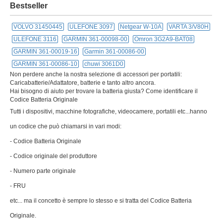
Bestseller
VOLVO 31450445
ULEFONE 3097
Netgear W-10A
VARTA 3/V80H
ULEFONE 3116
GARMIN 361-00098-00
Omron 3G2A9-BAT08
GARMIN 361-00019-16
Garmin 361-00086-00
GARMIN 361-00086-10
chuwi 3061D0
Non perdere anche la nostra selezione di accessori per portatili:
Caricabatterie/Adattatore, batterie e tanto altro ancora.
Hai bisogno di aiuto per trovare la batteria giusta? Come identificare il
Codice Batteria Originale
Tutti i dispositivi, macchine fotografiche, videocamere, portatili etc...hanno
un codice che può chiamarsi in vari modi:
- Codice Batteria Originale
- Codice originale del produttore
- Numero parte originale
- FRU
etc... ma il concetto è sempre lo stesso e si tratta del Codice Batteria
Originale.