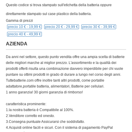
Questo codice si trova stampato sull'etichetta della batteria oppure
direttamente stampato sul case plastico della batteria.
Gamma di prezzi
precio 10 € -
19,99 €
precio 20 € -
29,99 €
precio 30 € -
39,99 €
precio 40 € -
49,99 €
AZIENDA
Da anni nel settore, questo punto vendita offre una ampia scelta di batterie
delle migliori marche al miglior prezzo. L'assortimento e la qualità dei
prodotti offerti risulta una combinazione davvero imperdibile per chi vuole
puntare su ottimi prodotti in grado di durare a lungo nel corso degli anni.
Tuttebatterie.com offre inoltre tanti altri prodotti, come portatile
adattatore,portatile batteria, alimentatori, Batterie per cellulari.
1 anno garanzia! 30 giorni garanzia di rimborso!
caratteristica prominente:
1.la nostra batteria è Compatibile al 100%.
2.Venditore corretto ed onesto.
3.Consegna puntuale Assicurarsi che soddisfatto.
4.Acquisti online facili e sicuri. Con il sistema di pagamento PayPal