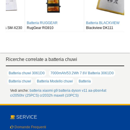
Batteria RUGGEAR
Batteria BLACKVIEW
RugGear RG910
Blackview DK111
Ricerche correlate a batteria chuwi
Batteria chuwi 3061D0
7000mAh/53.2Wh 7.6V Batteria 3061D0
Batteria chuwi
Batteria Modello chuwi
Batteria
Vedi anche:
batteria xiaomi g9
batteria dyson v11
aa-pbsn4at
cr2050hr (25PCS)
cr2032h maxell (10PCS)
SERVICE
Domande Frequenti