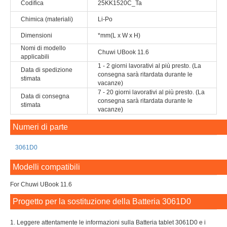
Codifica
25KK1520C_Ta
Chimica (materiali)
Li-Po
Dimensioni
*mm(L x W x H)
Nomi di modello
Chuwi UBook 11.6
applicabili
1 - 2 giorni lavorativi al più presto. (La
Data di spedizione
consegna sarà ritardata durante le
stimata
vacanze)
7 - 20 giorni lavorativi al più presto. (La
Data di consegna
consegna sarà ritardata durante le
stimata
vacanze)
Numeri di parte
3061D0
Modelli compatibili
For Chuwi UBook 11.6
Progetto per la sostituzione della Batteria 3061D0
1. Leggere attentamente le informazioni sulla Batteria tablet 3061D0 e i