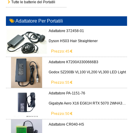
Tutte le batterie del Portatili
Adattatore Per Portatili
Adattatore 372458-01
Dyson HS03 Hair Straightener
Prezzo:
45
Adattatore KT200A3300666B3
Godox SZ200Bi VL100 VL200 VL300 LED Light
Prezzo:
55
Adattatore PA-1151-76
Gigabyte Aero X16 EG61H RTX 5070 2WHA3USC64AH LITEON PA-1151-76 150W adapter
Prezzo:
50
Adattatore CR040-HS