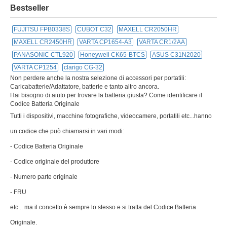
Bestseller
FUJITSU FPB0338S
CUBOT C32
MAXELL CR2050HR
MAXELL CR2450HR
VARTA CP1654-A3
VARTA CR1/2AA
PANASONIC CTL920
Honeywell CK65-BTCS
ASUS C31N2020
VARTA CP1254
clarigo CG-32
Non perdere anche la nostra selezione di accessori per portatili:
Caricabatterie/Adattatore, batterie e tanto altro ancora.
Hai bisogno di aiuto per trovare la batteria giusta? Come identificare il
Codice Batteria Originale
Tutti i dispositivi, macchine fotografiche, videocamere, portatili etc...hanno
un codice che può chiamarsi in vari modi:
- Codice Batteria Originale
- Codice originale del produttore
- Numero parte originale
- FRU
etc... ma il concetto è sempre lo stesso e si tratta del Codice Batteria
Originale.