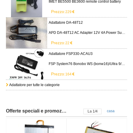
IMET BE5500 BE3600 remote control battery
Prezzo:
229
Adattatore DA-48T12
APD DA-48T12 AC Adapter 12V 4A Power Supply Cord
Prezzo:
22
Adattatore FSP330-ACAU3
FSP System76 Bonobo WS (bonw16)/Ultra 9/RTX5090
Prezzo:
164
Adattatore per tutte le categorie
Offerte speciali e promozioni
casa
La
2
/
4