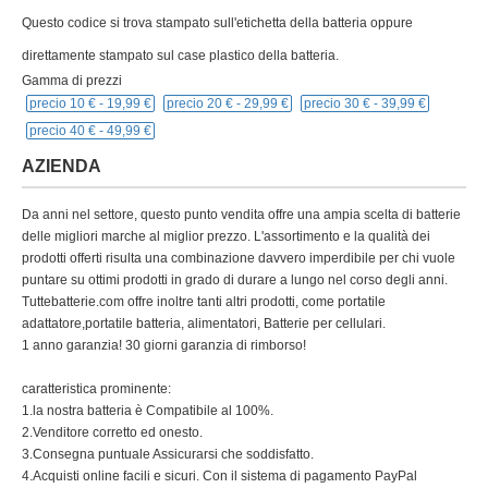
Questo codice si trova stampato sull'etichetta della batteria oppure
direttamente stampato sul case plastico della batteria.
Gamma di prezzi
precio 10 € -
19,99 €
precio 20 € -
29,99 €
precio 30 € -
39,99 €
precio 40 € -
49,99 €
AZIENDA
Da anni nel settore, questo punto vendita offre una ampia scelta di batterie
delle migliori marche al miglior prezzo. L'assortimento e la qualità dei
prodotti offerti risulta una combinazione davvero imperdibile per chi vuole
puntare su ottimi prodotti in grado di durare a lungo nel corso degli anni.
Tuttebatterie.com offre inoltre tanti altri prodotti, come portatile
adattatore,portatile batteria, alimentatori, Batterie per cellulari.
1 anno garanzia! 30 giorni garanzia di rimborso!
caratteristica prominente:
1.la nostra batteria è Compatibile al 100%.
2.Venditore corretto ed onesto.
3.Consegna puntuale Assicurarsi che soddisfatto.
4.Acquisti online facili e sicuri. Con il sistema di pagamento PayPal