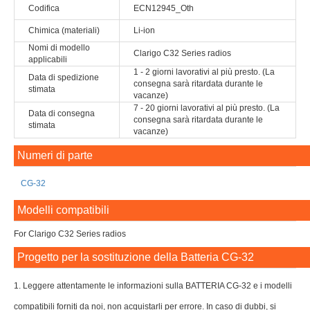
Codifica
ECN12945_Oth
Chimica (materiali)
Li-ion
Nomi di modello
Clarigo C32 Series radios
applicabili
1 - 2 giorni lavorativi al più presto. (La
Data di spedizione
consegna sarà ritardata durante le
stimata
vacanze)
7 - 20 giorni lavorativi al più presto. (La
Data di consegna
consegna sarà ritardata durante le
stimata
vacanze)
Numeri di parte
CG-32
Modelli compatibili
For Clarigo C32 Series radios
Progetto per la sostituzione della Batteria CG-32
1. Leggere attentamente le informazioni sulla BATTERIA CG-32 e i modelli
compatibili forniti da noi, non acquistarli per errore. In caso di dubbi, si