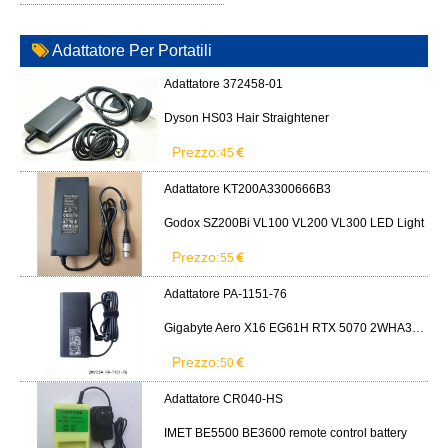
Adattatore Per Portatili
Adattatore 372458-01
Dyson HS03 Hair Straightener
Prezzo:
45
Adattatore KT200A3300666B3
Godox SZ200Bi VL100 VL200 VL300 LED Light
Prezzo:
55
Adattatore PA-1151-76
Gigabyte Aero X16 EG61H RTX 5070 2WHA3USC64AH LITEON PA-1151-76 150W adapter
Prezzo:
50
Adattatore CR040-HS
IMET BE5500 BE3600 remote control battery