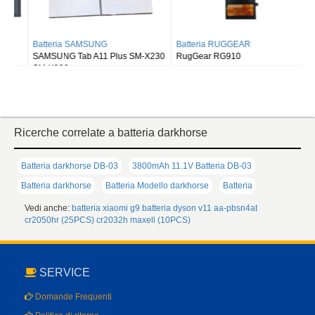
Batteria RUGGEAR
Batteria BLACKVIEW
RugGear RG910
Blackview DK111
Ricerche correlate a batteria darkhorse
Batteria darkhorse DB-03
3800mAh 11.1V Batteria DB-03
Batteria darkhorse
Batteria Modello darkhorse
Batteria
Vedi anche:
batteria xiaomi g9
batteria dyson v11
aa-pbsn4at
cr2050hr (25PCS)
cr2032h maxell (10PCS)
SERVICE
Domande Frequenti