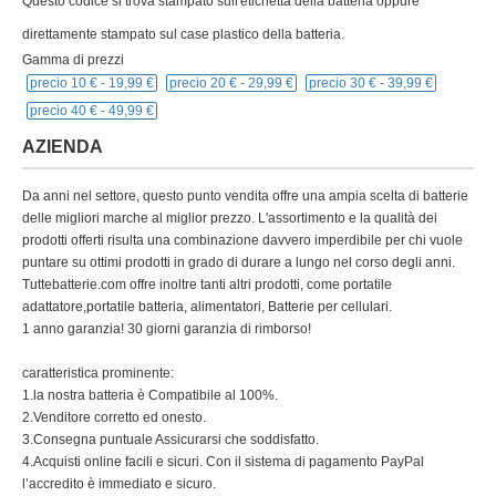
Questo codice si trova stampato sull'etichetta della batteria oppure
direttamente stampato sul case plastico della batteria.
Gamma di prezzi
precio 10 € -
19,99 €
precio 20 € -
29,99 €
precio 30 € -
39,99 €
precio 40 € -
49,99 €
AZIENDA
Da anni nel settore, questo punto vendita offre una ampia scelta di batterie
delle migliori marche al miglior prezzo. L'assortimento e la qualità dei
prodotti offerti risulta una combinazione davvero imperdibile per chi vuole
puntare su ottimi prodotti in grado di durare a lungo nel corso degli anni.
Tuttebatterie.com offre inoltre tanti altri prodotti, come portatile
adattatore,portatile batteria, alimentatori, Batterie per cellulari.
1 anno garanzia! 30 giorni garanzia di rimborso!
caratteristica prominente:
1.la nostra batteria è Compatibile al 100%.
2.Venditore corretto ed onesto.
3.Consegna puntuale Assicurarsi che soddisfatto.
4.Acquisti online facili e sicuri. Con il sistema di pagamento PayPal
l’accredito è immediato e sicuro.