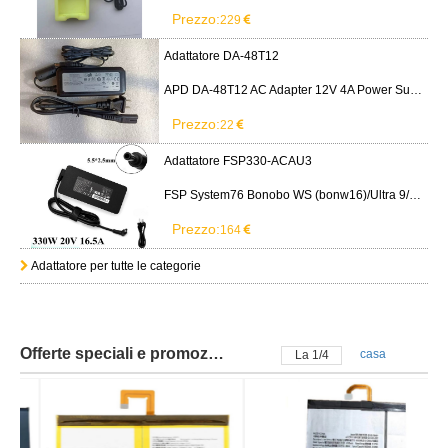
Prezzo:
229
Adattatore DA-48T12
APD DA-48T12 AC Adapter 12V 4A Power Supply Cord
Prezzo:
22
Adattatore FSP330-ACAU3
FSP System76 Bonobo WS (bonw16)/Ultra 9/RTX5090
Prezzo:
164
Adattatore per tutte le categorie
Offerte speciali e promozioni
casa
La
2
/
4