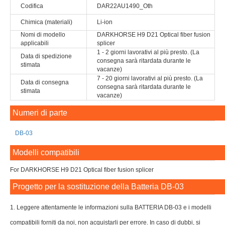
Codifica
DAR22AU1490_Oth
Chimica (materiali)
Li-ion
Nomi di modello
DARKHORSE H9 D21 Optical fiber fusion
applicabili
splicer
1 - 2 giorni lavorativi al più presto. (La
Data di spedizione
consegna sarà ritardata durante le
stimata
vacanze)
7 - 20 giorni lavorativi al più presto. (La
Data di consegna
consegna sarà ritardata durante le
stimata
vacanze)
Numeri di parte
DB-03
Modelli compatibili
For DARKHORSE H9 D21 Optical fiber fusion splicer
Progetto per la sostituzione della Batteria DB-03
1. Leggere attentamente le informazioni sulla BATTERIA DB-03 e i modelli
compatibili forniti da noi, non acquistarli per errore. In caso di dubbi, si