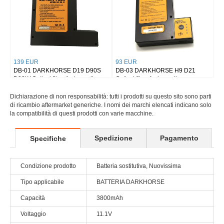
139 EUR
93 EUR
DB-01 DARKHORSE D19 D90S
DB-03 DARKHORSE H9 D21
D90W Optical fiber fusion splicer
Optical fiber fusion splicer
Dichiarazione di non responsabilità: tutti i prodotti su questo sito sono parti
di ricambio aftermarket generiche. I nomi dei marchi elencati indicano solo
la compatibilità di questi prodotti con varie macchine.
Spedizione
Pagamento
Specifiche
Condizione prodotto
Batteria sostitutiva, Nuovissima
Tipo applicabile
BATTERIA DARKHORSE
Capacità
3800mAh
Voltaggio
11.1V