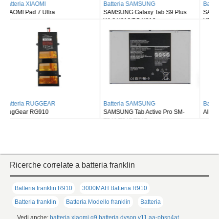
Batteria SAMSUNG
Batteria SAMSUNG
SAMSUNG Galaxy Tab S9 Plus
SAMSUNG Galaxy Tab S9FE X510
Wi-fi X810/5G X816
X516 X518
Batteria SAMSUNG
Batteria ALLDOCUBE
SAMSUNG Tab Active Pro SM-
Alldocube T50
T540/T545/T547
Ricerche correlate a batteria franklin
Batteria franklin R910
3000MAH Batteria R910
Batteria franklin
Batteria Modello franklin
Batteria
Vedi anche:
batteria xiaomi g9
batteria dyson v11
aa-pbsn4at