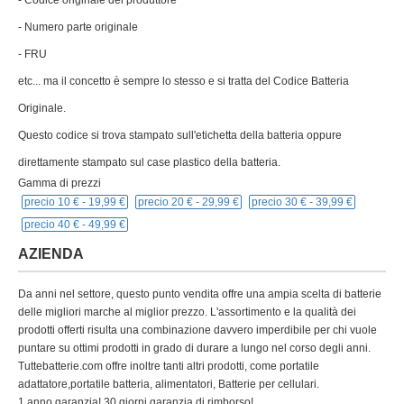
- Codice originale del produttore
- Numero parte originale
- FRU
etc... ma il concetto è sempre lo stesso e si tratta del Codice Batteria
Originale.
Questo codice si trova stampato sull'etichetta della batteria oppure
direttamente stampato sul case plastico della batteria.
Gamma di prezzi
precio 10 € -
19,99 €
precio 20 € -
29,99 €
precio 30 € -
39,99 €
precio 40 € -
49,99 €
AZIENDA
Da anni nel settore, questo punto vendita offre una ampia scelta di batterie
delle migliori marche al miglior prezzo. L'assortimento e la qualità dei
prodotti offerti risulta una combinazione davvero imperdibile per chi vuole
puntare su ottimi prodotti in grado di durare a lungo nel corso degli anni.
Tuttebatterie.com offre inoltre tanti altri prodotti, come portatile
adattatore,portatile batteria, alimentatori, Batterie per cellulari.
1 anno garanzia! 30 giorni garanzia di rimborso!