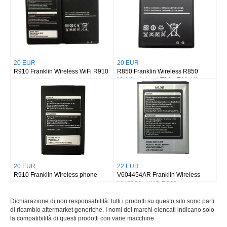
20 EUR
20 EUR
R910 Franklin Wireless WiFi R910
R850 Franklin Wireless R850
Mobile Hotspot T9 by T-Mobile
20 EUR
22 EUR
R910 Franklin Wireless phone
V604454AR Franklin Wireless
MHS900L XHG-R300
FWCR900BATS V604454AR
Dichiarazione di non responsabilità: tutti i prodotti su questo sito sono parti
di ricambio aftermarket generiche. I nomi dei marchi elencati indicano solo
la compatibilità di questi prodotti con varie macchine.