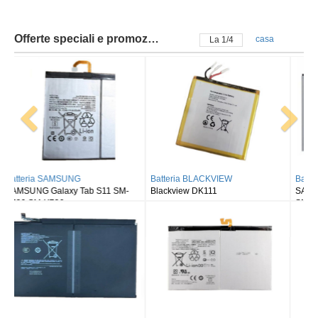
Offerte speciali e promozioni
casa
La
2
/
4
Batteria BLACKVIEW
Batteria SAMSUNG
Blackview DK111
SAMSUNG Galaxy Tab S8 Ultra
SM-X900