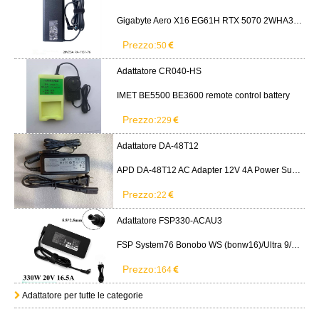
Gigabyte Aero X16 EG61H RTX 5070 2WHA3USC64AH LITEON PA-1151-76 150W adapter
Prezzo:
50
Adattatore CR040-HS
IMET BE5500 BE3600 remote control battery
Prezzo:
229
Adattatore DA-48T12
APD DA-48T12 AC Adapter 12V 4A Power Supply Cord
Prezzo:
22
Adattatore FSP330-ACAU3
FSP System76 Bonobo WS (bonw16)/Ultra 9/RTX5090
Prezzo:
164
Adattatore per tutte le categorie