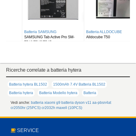
Batteria SAMSUNG
Batteria ALLDOCUBE
SAMSUNG Tab Active Pro SM-
Alldocube T50
T540/T545/T547
Ricerche correlate a batteria hytera
Batteria hytera BL1502
1500mAh 7.4V Batteria BL1502
Batteria hytera
Batteria Modello hytera
Batteria
Vedi anche:
batteria xiaomi g9
batteria dyson v11
aa-pbsn4at
cr2050hr (25PCS)
cr2032h maxell (10PCS)
SERVICE