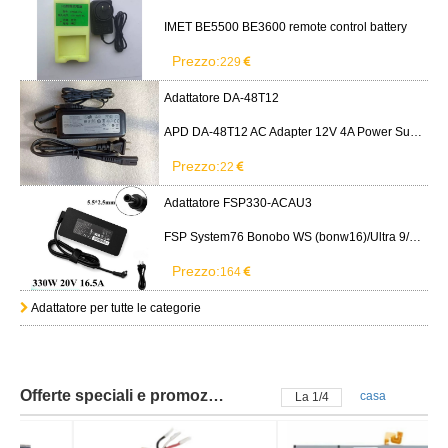
IMET BE5500 BE3600 remote control battery
Prezzo:
229
Adattatore DA-48T12
APD DA-48T12 AC Adapter 12V 4A Power Supply Cord
Prezzo:
22
Adattatore FSP330-ACAU3
FSP System76 Bonobo WS (bonw16)/Ultra 9/RTX5090
Prezzo:
164
Adattatore per tutte le categorie
Offerte speciali e promozioni
casa
La
2
/
4