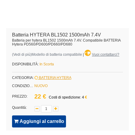
Batteria HYTERA BL1502 1500mAh 7.4V
Batteria per hytera BL1502 1500mAh 7.4V. Compatibile BATTERIA
Hytera PD560/PD600/PD660/PD680
(
Vedi di più
)Modello di batteria compatibile
|
Vuoi contattarci?
DISPONIBILITÀ:
In Scorta
CATEGORIA:
BATTERIA HYTERA
CONDIZIONE:
NUOVO
22 €
PREZZO:
Costi di spedizione: 4
Quantità:
Aggiungi al carrello