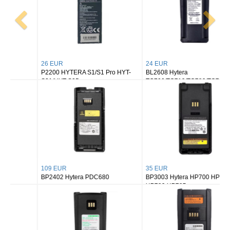
26 EUR
24 EUR
P2200 HYTERA S1/S1 Pro HYT-
BL2608 Hytera
S31/HYT-S35
TC700/TC710/TC780/TC780M
109 EUR
35 EUR
BP2402 Hytera PDC680
BP3003 Hytera HP700 HP705
HP780 HP785