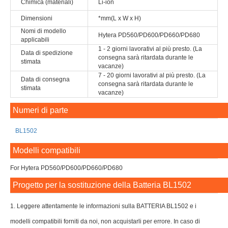
Chimica (materiali)
Li-ion
Dimensioni
*mm(L x W x H)
Nomi di modello
Hytera PD560/PD600/PD660/PD680
applicabili
1 - 2 giorni lavorativi al più presto. (La
Data di spedizione
consegna sarà ritardata durante le
stimata
vacanze)
7 - 20 giorni lavorativi al più presto. (La
Data di consegna
consegna sarà ritardata durante le
stimata
vacanze)
Numeri di parte
BL1502
Modelli compatibili
For Hytera PD560/PD600/PD660/PD680
Progetto per la sostituzione della Batteria BL1502
1. Leggere attentamente le informazioni sulla BATTERIA BL1502 e i
modelli compatibili forniti da noi, non acquistarli per errore. In caso di