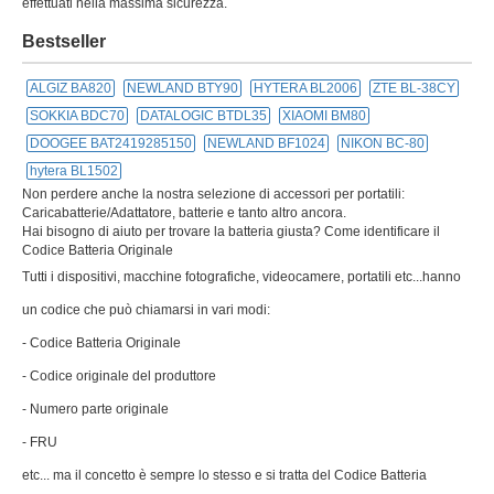
effettuati nella massima sicurezza.
Bestseller
ALGIZ BA820
NEWLAND BTY90
HYTERA BL2006
ZTE BL-38CY
SOKKIA BDC70
DATALOGIC BTDL35
XIAOMI BM80
DOOGEE BAT2419285150
NEWLAND BF1024
NIKON BC-80
hytera BL1502
Non perdere anche la nostra selezione di accessori per portatili:
Caricabatterie/Adattatore, batterie e tanto altro ancora.
Hai bisogno di aiuto per trovare la batteria giusta? Come identificare il
Codice Batteria Originale
Tutti i dispositivi, macchine fotografiche, videocamere, portatili etc...hanno
un codice che può chiamarsi in vari modi:
- Codice Batteria Originale
- Codice originale del produttore
- Numero parte originale
- FRU
etc... ma il concetto è sempre lo stesso e si tratta del Codice Batteria