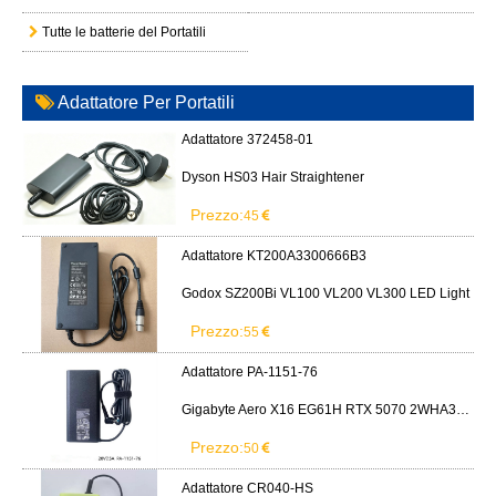
Tutte le batterie del Portatili
Adattatore Per Portatili
Adattatore 372458-01
Dyson HS03 Hair Straightener
Prezzo:
45
Adattatore KT200A3300666B3
Godox SZ200Bi VL100 VL200 VL300 LED Light
Prezzo:
55
Adattatore PA-1151-76
Gigabyte Aero X16 EG61H RTX 5070 2WHA3USC64AH LITEON PA-1151-76 150W adapter
Prezzo:
50
Adattatore CR040-HS