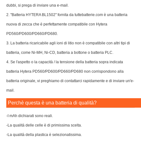
dubbi, si prega di inviare una e-mail.
2. "Batteria HYTERA BL1502" fornita da tuttebatterie.com è una batteria
nuova di zecca che è perfettamente compatibile con Hytera
PD560/PD600/PD660/PD680.
3. La batteria ricaricabile agli ioni di litio non è compatibile con altri tipi di
batteria, come Ni-MH, Ni-CD, batteria a bottone o batteria PLC.
4. Se l'aspetto o la capacità / la tensione della batteria sopra indicata
batteria Hytera PD560/PD600/PD660/PD680 non corrispondono alla
batteria originale, vi preghiamo di contattarci rapidamente e di inviare un'e-
mail.
Perchè questa è una batteria di qualità?
-I mAh dichiarati sono reali.
-La qualità delle celle è di primissima scelta.
-La qualità della plastica è selezionatissima.