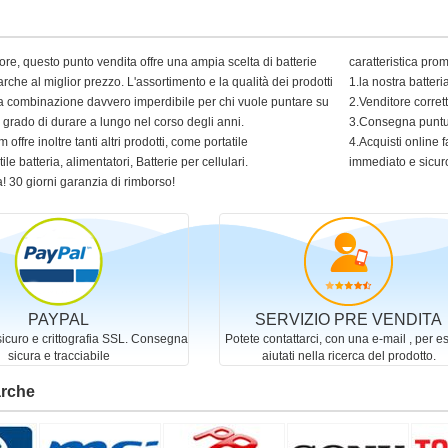
ore, questo punto vendita offre una ampia scelta di batterie
caratteristica pro
arche al miglior prezzo. L'assortimento e la qualità dei prodotti
1.la nostra batter
 una combinazione davvero imperdibile per chi vuole puntare su
2.Venditore corret
in grado di durare a lungo nel corso degli anni.
3.Consegna puntua
 offre inoltre tanti altri prodotti, come portatile
4.Acquisti online f
ile batteria, alimentatori, Batterie per cellulari.
immediato e sicur
! 30 giorni garanzia di rimborso!
PAYPAL
SERVIZIO PRE VENDITA
curo e crittografia SSL. Consegna
Potete contattarci, con una e-mail , per e
sicura e tracciabile
aiutati nella ricerca del prodotto.
arche