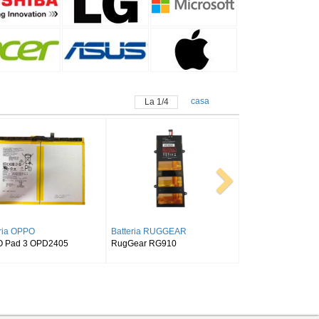
casa
La
1
/
4
tteria SAMSUNG
Batteria ALLDOCUBE
MSUNG Tab Active Pro SM-
Alldocube T50
40/T545/T547