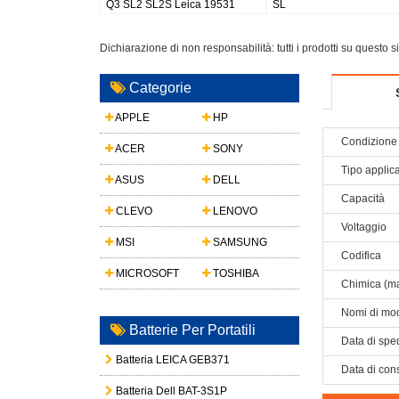
6
LUX 30, V-LUX 40
Instant Film, Sofort SP2
Dichiarazione di non responsabilità: tutti i prodotti su questo 
Categorie
APPLE
HP
Condizione 
ACER
SONY
Tipo applic
ASUS
DELL
Capacità
CLEVO
LENOVO
Voltaggio
MSI
SAMSUNG
Codifica
MICROSOFT
TOSHIBA
Chimica (ma
Nomi di mod
Batterie Per Portatili
Data di spe
Batteria LEICA GEB371
Data di con
Batteria Dell BAT-3S1P