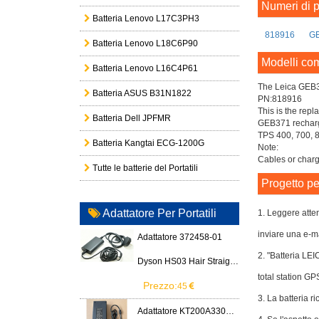
Numeri di p
Batteria Lenovo L17C3PH3
818916
G
Batteria Lenovo L18C6P90
Modelli com
Batteria Lenovo L16C4P61
The Leica GEB
Batteria ASUS B31N1822
PN:818916
This is the rep
Batteria Dell JPFMR
GEB371 recharge
TPS 400, 700, 
Batteria Kangtai ECG-1200G
Note:
Cables or charg
Tutte le batterie del Portatili
Progetto pe
Adattatore Per Portatili
1. Leggere atten
inviare una e-ma
Adattatore 372458-01
2. "Batteria LE
Dyson HS03 Hair Straightener
total station 
Prezzo:
45
3. La batteria ri
Adattatore KT200A3300666B3