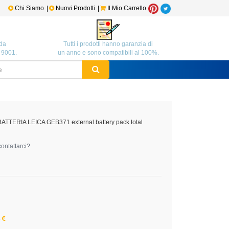
Chi Siamo
|
Nuovi Prodotti
|
Il Mio Carrello
da
Tutti i prodotti hanno garanzia di
O 9001.
un anno e sono compatibili al 100%.
BATTERIA LEICA GEB371 external battery pack total
ontattarci?
6