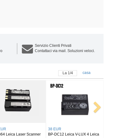
Servizio Clienti Privati
ro
Contattaci via mail. Soluzioni veloci.
casa
La
1
/
4
 EUR
22 EUR
-DC10-E LEICA D-LUX5 D-
BP-DC14-E LEICA C 11052