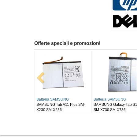
Offerte speciali e promozioni
a RUGGEAR
Batteria BLACKVIEW
Batteria SAMSUNG
 RG910
Blackview DK111
SAMSUNG Galaxy Tab 
SM-X900