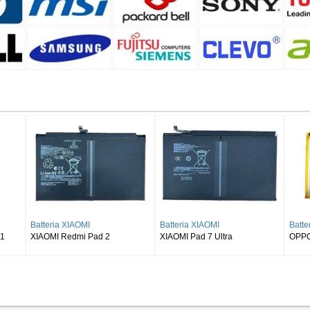
Batteria SAMSUNG
Batteria SAMSUNG
Ba
S8 Ultra
SAMSUNG Galaxy Tab S9 Plus
SAMSUNG Galaxy Tab S9FE
SA
Wi-fi X810/5G X816
X510 X516 X518
T5