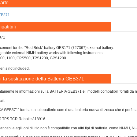
arte
EB371
patibili
371
lacement for the "Red Brick" battery GEB171 (727367) external battery.
able external NiMH battery works with following instruments:
800, 1100, GPS500, TPS1200, GPS1200.
er is not included.
r la sostituzione della Batteria GEB371
tamente le informazioni sulla BATTERIA GEB371 e i modelli compatibili forniti da noi
il.
ICA GEB371" fornita da tuttebatterie.com è una batteria nuova di zecca che è perf
GPS TPS TCR Robotic 818916.
caricabile agli ioni di litio non è compatibile con altri tipi di batteria, come Ni-MH, 