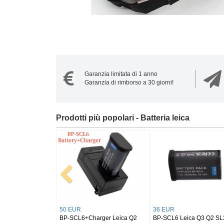
Garanzia limitata di 1 anno
Garanzia di rimborso a 30 giorni!
Prodotti più popolari - Batteria leica
26 EUR
26 EUR
Leica V-LUX 4 Leica
BP-DC7-E LEICA V-LUX 20, V-
BP-DC17 LEICA Sofort,