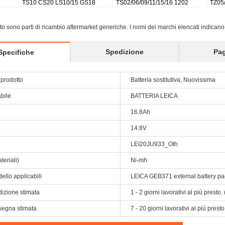
879638
LUX 3
L
sito sono parti di ricambio aftermarket generiche. I nomi dei marchi elencati indicano
Spedizione
Pa
Specifiche
prodotto
Batteria sostitutiva, Nuovissima
abile
BATTERIA LEICA
16.8Ah
14.8V
LEI20JU933_Oth
teriali)
Ni-mh
ello applicabili
LEICA GEB371 external battery pa
dizione stimata
1 - 2 giorni lavorativi al più prest
segna stimata
7 - 20 giorni lavorativi al più pres