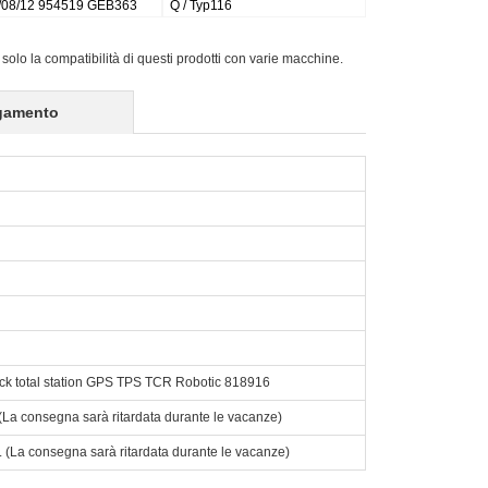
UX6
18536/C (Type 112)/C V-LUX50
 solo la compatibilità di questi prodotti con varie macchine.
gamento
ck total station GPS TPS TCR Robotic 818916
o. (La consegna sarà ritardata durante le vacanze)
to. (La consegna sarà ritardata durante le vacanze)