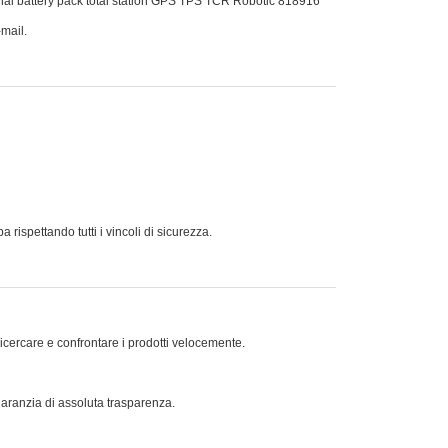
ternal battery pack total station GPS TPS TCR Robotic 818916
-mail.
ispettando tutti i vincoli di sicurezza.
ricercare e confrontare i prodotti velocemente.
 garanzia di assoluta trasparenza.