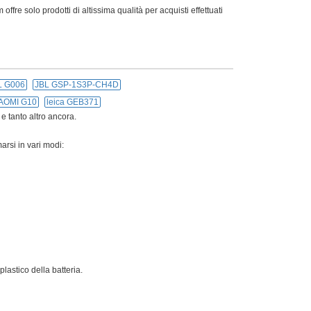
offre solo prodotti di altissima qualità per acquisti effettuati
 G006
JBL GSP-1S3P-CH4D
AOMI G10
leica GEB371
 e tanto altro ancora.
arsi in vari modi:
lastico della batteria.