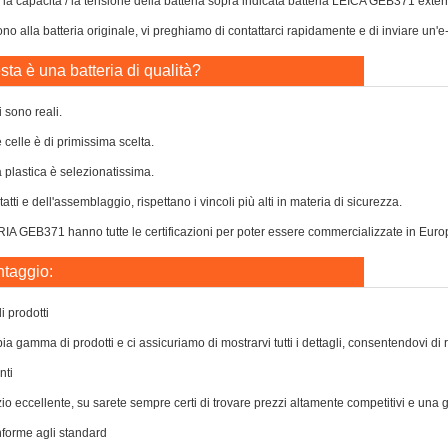
 o la capacità / la tensione della batteria sopra indicata batteria LEICA GEB371 ex
o alla batteria originale, vi preghiamo di contattarci rapidamente e di inviare un'e
ta è una batteria di qualità?
i sono reali.
e celle è di primissima scelta.
a plastica è selezionatissima.
atti e dell'assemblaggio, rispettano i vincoli più alti in materia di sicurezza.
 GEB371 hanno tutte le certificazioni per poter essere commercializzate in Europa r
ntaggio:
 prodotti
a gamma di prodotti e ci assicuriamo di mostrarvi tutti i dettagli, consentendovi di 
nti
zio eccellente, su sarete sempre certi di trovare prezzi altamente competitivi e una
nforme agli standard