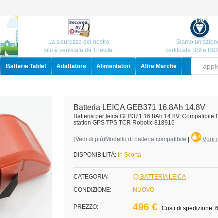
La sicurezza del nostro
Siamo un'azien
sito è verificata da Thawte.
certificata BSI e IS
Batterie Tablet
Adattatore
Alimentatori
Altre Marche
Batteria LEICA GEB371 16.8Ah 14.8V
Batteria per leica GEB371 16.8Ah 14.8V. Compatibile 
station GPS TPS TCR Robotic 818916
(
Vedi di più
)Modello di batteria compatibile
|
Vuoi c
DISPONIBILITÀ:
In Scorta
CATEGORIA:
BATTERIA LEICA
CONDIZIONE:
NUOVO
496 €
PREZZO:
Costi di spedizione: 