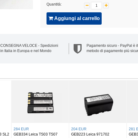
Quantità:
Aggiungi al carrello
CONSEGNA VELOCE - Spedizioni
Pagamento sicuro - PayPal è il
in Italia in Europa e nel Mondo
metodo di pagamento più sicu
267 EUR
22 EUR
26
 Sofort
GEB821 LEICA GEB821
BP-DC6-E LEICA C-LUX 2, C-
BP