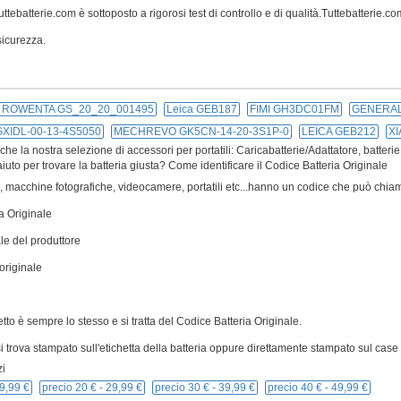
ttebatterie.com è sottoposto a rigorosi test di controllo e di qualità.Tuttebatterie.com 
icurezza.
ROWENTA GS_20_20_001495
Leica GEB187
FIMI GH3DC01FM
GENERAL
IDL-00-13-4S5050
MECHREVO GK5CN-14-20-3S1P-0
LEICA GEB212
XI
e la nostra selezione di accessori per portatili: Caricabatterie/Adattatore, batterie
iuto per trovare la batteria giusta? Come identificare il Codice Batteria Originale
ivi, macchine fotografiche, videocamere, portatili etc...hanno un codice che può chiam
a Originale
le del produttore
originale
cetto è sempre lo stesso e si tratta del Codice Batteria Originale.
 trova stampato sull'etichetta della batteria oppure direttamente stampato sul case p
i
9,99 €
precio 20 € -
29,99 €
precio 30 € -
39,99 €
precio 40 € -
49,99 €