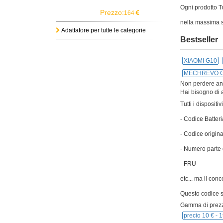
Ogni prodotto Tu
Prezzo:
164
nella massima s
Adattatore per tutte le categorie
Bestseller
XIAOMI G10
MECHREVO GX
Non perdere anch
Hai bisogno di a
Tutti i disposit
- Codice Batteri
- Codice origina
- Numero parte 
- FRU
etc... ma il con
Questo codice si
Gamma di prezz
precio 10 € -
1