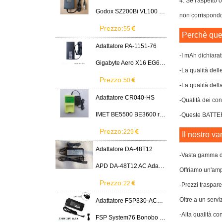
4. Se l'aspetto
Godox SZ200Bi VL100 VL200 VL300 LED Light
non corrispondon
Prezzo:
55
Perchè ques
Adattatore PA-1151-76
-I mAh dichiarat
Gigabyte Aero X16 EG61H RTX 5070 2WHA3USC64AH LITEON PA-1151-76 150W adapter
-La qualità dell
Prezzo:
50
-La qualità dell
Adattatore CR040-HS
-Qualità dei cont
IMET BE5500 BE3600 remote control battery
-Queste BATTERIA
Prezzo:
229
Il nostro va
Adattatore DA-48T12
-Vasta gamma di
APD DA-48T12 AC Adapter 12V 4A Power Supply Cord
Offriamo un'ampi
Prezzo:
22
-Prezzi traspare
Oltre a un servi
Adattatore FSP330-ACAU3
-Alta qualità co
FSP System76 Bonobo WS (bonw16)/Ultra 9/RTX5090