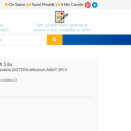
Chi Siamo
|
Nuovi Prodotti
|
Il Mio Carrello
da
Tutti i prodotti hanno garanzia di
O 9001.
un anno e sono compatibili al 100%.
h 3.6v
patibile BATTERIA Mitsubishi A6BAT 3PCS
ontattarci?