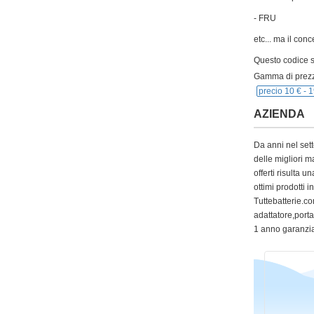
- FRU
etc... ma il con
Questo codice si
Gamma di prezz
precio 10 € -
1
AZIENDA
Da anni nel sett
delle migliori m
offerti risulta
ottimi prodotti 
Tuttebatterie.com
adattatore,portat
1 anno garanzia