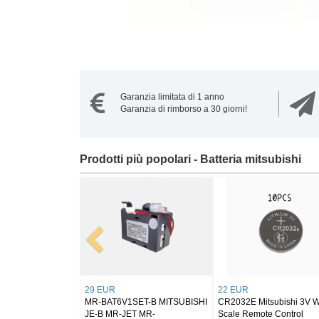
Garanzia limitata di 1 anno
Garanzia di rimborso a 30 giorni!
Prodotti più popolari - Batteria mitsubishi
57 EUR
20 EUR
FX3U-32BL Mitsubishi FX3U
FX3U-32BL Mitsubishi F
GT11-50BAT(10PCS)
GT11-50BAT(3PCS)