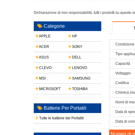
Dichiarazione di non responsabilità: tutti i prodotti su questo 
Categorie
APPLE
HP
Condizione 
ACER
SONY
Tipo applic
ASUS
DELL
Capacità
CLEVO
LENOVO
Voltaggio
MSI
SAMSUNG
Codifica
MICROSOFT
TOSHIBA
Chimica (ma
Nomi di mod
Batterie Per Portatili
Data di spe
Tutte le batterie del Portatili
Data di con
Numeri di p