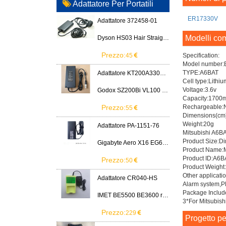
Adattatore Per Portatili
ER17330V
Adattatore 372458-01
Modelli com
Dyson HS03 Hair Straightener
Prezzo:
45
Specification:
Model number:
TYPE:A6BAT
Adattatore KT200A3300666B3
Cell type:Lithiu
Voltage:3.6v
Godox SZ200Bi VL100 VL200 VL300 LED Light
Capacity:1700
Prezzo:
Rechargeable:
55
Dimensions(cm)
Weight:20g
Adattatore PA-1151-76
Mitsubishi A6BA
Product Size:D
Gigabyte Aero X16 EG61H RTX 5070 2WHA3USC64AH LITEON PA-1151-76 150W adapter
Product Name:Mi
Product ID:A6
Prezzo:
50
Product Weight
Other applicatio
Adattatore CR040-HS
Alarm system,P
Package Includ
IMET BE5500 BE3600 remote control battery
3*For Mitsubis
Prezzo:
229
Progetto pe