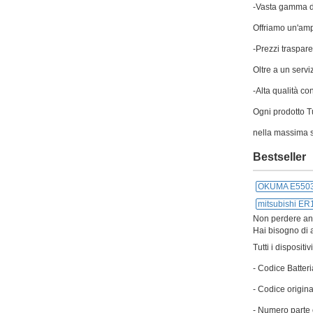
-Vasta gamma di
Offriamo un'ampi
-Prezzi traspare
Oltre a un servi
-Alta qualità co
Ogni prodotto Tu
nella massima s
Bestseller
OKUMA E5503
mitsubishi E
Non perdere anch
Hai bisogno di a
Tutti i disposit
- Codice Batteri
- Codice origina
- Numero parte 