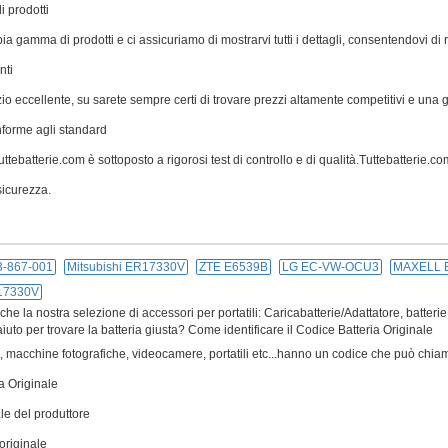
 prodotti
a gamma di prodotti e ci assicuriamo di mostrarvi tutti i dettagli, consentendovi di 
nti
zio eccellente, su sarete sempre certi di trovare prezzi altamente competitivi e una
nforme agli standard
ttebatterie.com è sottoposto a rigorosi test di controllo e di qualità.Tuttebatterie.com 
icurezza.
-867-001
Mitsubishi ER17330V
ZTE E6539B
LG EC-VW-OCU3
MAXELL 
R17330V
e la nostra selezione di accessori per portatili: Caricabatterie/Adattatore, batterie
iuto per trovare la batteria giusta? Come identificare il Codice Batteria Originale
ivi, macchine fotografiche, videocamere, portatili etc...hanno un codice che può chiam
a Originale
le del produttore
originale