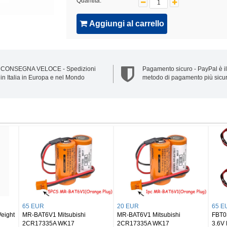
Quantità:
Aggiungi al carrello
CONSEGNA VELOCE - Spedizioni
Pagamento sicuro - PayPal è il
in Italia in Europa e nel Mondo
metodo di pagamento più sicu
57 EUR
20 EUR
451 
X3U
FX3U-32BL Mitsubishi FX3U
FX3U-32BL Mitsubishi FX3U
FX2N
GT11-50BAT 10PCS
GT11-50BAT 3PCS
FX2N