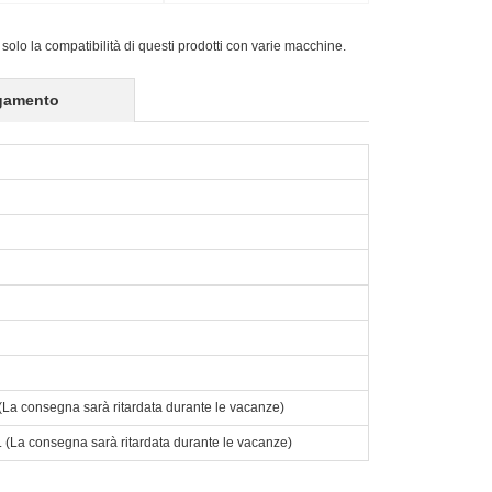
white interface 100PCS
with white interface 20PCS
 solo la compatibilità di questi prodotti con varie macchine.
gamento
o. (La consegna sarà ritardata durante le vacanze)
to. (La consegna sarà ritardata durante le vacanze)