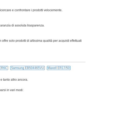
ricercare e confrontare i prodotti velocemente.
 garanzia di assoluta trasparenza.
offre solo prodotti di altissima qualità per acquisti effettuati
ER6C
Samsung EB504465VU
Maxell ER17/50
 e tanto altro ancora.
arsi in vari modi: