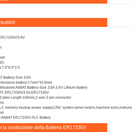
patibili
ER17330V/3.6V
m
mah
NO
:7.0*6.0*2.0
T Battery-Size 2/3A
imensions battery:17mm*33.6mm
tsubishi A6BAT Battery-Size 2/3A 3.6V Lithium Battery
BAT, ER17330V/3.6V,ER17330V
:Cable Length:160mm,2 wire 2-pin connector
ns:
LC memory backup power supply,CNC system,servo motors,machine tools,instrument
ed:
hi A6BAT ER17330V PLC Battery
r la sostituzione della Batteria ER17330V