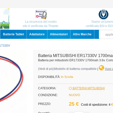
La sicurezza del nostro
Siamo un'azien
sito è verificata da Thawte.
certificata BSI e IS
Batterie Tablet
Adattatore
Alimentatori
Altre Marche
17330V
Batteria MITSUBISHI ER17330V 1700ma
Batteria per mitsubishi ER17330V 1700mah 3.6v. Com
(
Vedi di più
)Modello di batteria compatibile
|
Vuoi c
DISPONIBILITÀ:
In Scorta
CATEGORIA:
BATTERIA MITSUBISHI
CONDIZIONE:
NUOVO
25 €
PREZZO:
Costi di spedizione: 4