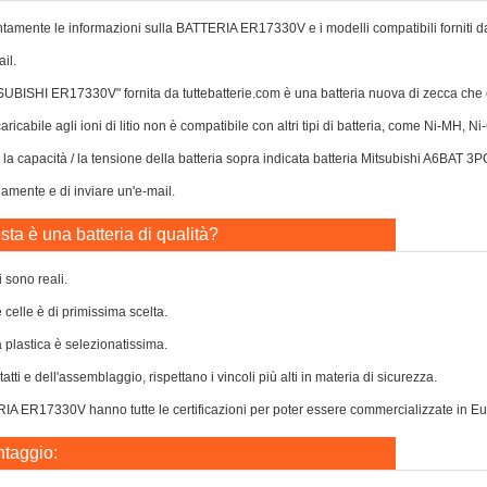
tamente le informazioni sulla BATTERIA ER17330V e i modelli compatibili forniti da n
il.
TSUBISHI ER17330V" fornita da tuttebatterie.com è una batteria nuova di zecca ch
caricabile agli ioni di litio non è compatibile con altri tipi di batteria, come Ni-MH, 
o la capacità / la tensione della batteria sopra indicata batteria Mitsubishi A6BAT 3
damente e di inviare un'e-mail.
ta è una batteria di qualità?
i sono reali.
e celle è di primissima scelta.
a plastica è selezionatissima.
atti e dell'assemblaggio, rispettano i vincoli più alti in materia di sicurezza.
A ER17330V hanno tutte le certificazioni per poter essere commercializzate in Europa
ntaggio: