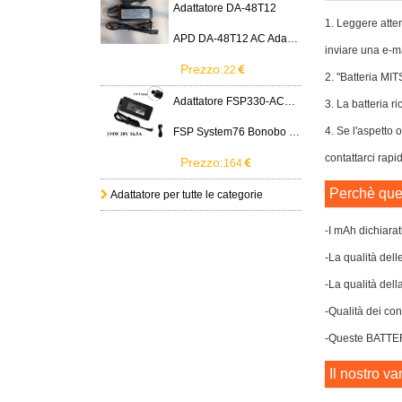
Adattatore DA-48T12
1. Leggere atten
APD DA-48T12 AC Adapter 12V 4A Power Supply Cord
inviare una e-ma
Prezzo:
22
2. "Batteria MI
Adattatore FSP330-ACAU3
3. La batteria ri
4. Se l'aspetto 
FSP System76 Bonobo WS (bonw16)/Ultra 9/RTX5090
contattarci rapi
Prezzo:
164
Perchè ques
Adattatore per tutte le categorie
-I mAh dichiarat
-La qualità dell
-La qualità dell
-Qualità dei cont
-Queste BATTERI
Il nostro va