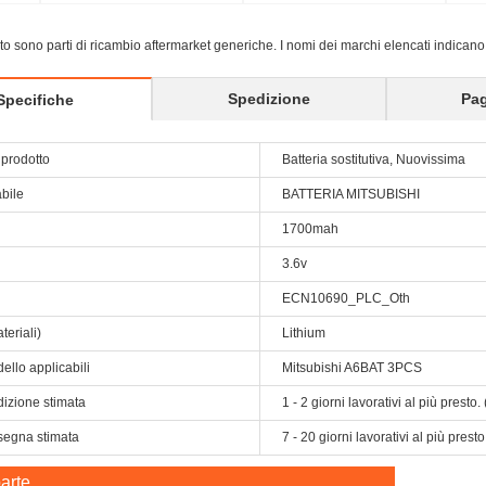
with 
sito sono parti di ricambio aftermarket generiche. I nomi dei marchi elencati indicano
Spedizione
Pa
Specifiche
prodotto
Batteria sostitutiva, Nuovissima
abile
BATTERIA MITSUBISHI
1700mah
3.6v
ECN10690_PLC_Oth
teriali)
Lithium
ello applicabili
Mitsubishi A6BAT 3PCS
dizione stimata
1 - 2 giorni lavorativi al più prest
segna stimata
7 - 20 giorni lavorativi al più pres
arte