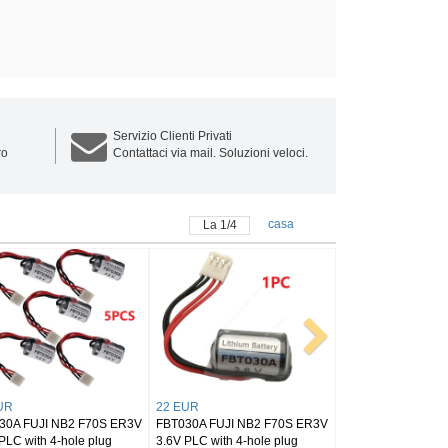
Servizio Clienti Privati
ro
Contattaci via mail. Soluzioni veloci.
casa
La
2
/
4
EUR
111 EUR
C-32BL Mitsubishi
FX2NC-32BL Mitsubishi
C-32BL ER10280 battery
FX2NC-32BL ER10280 battery