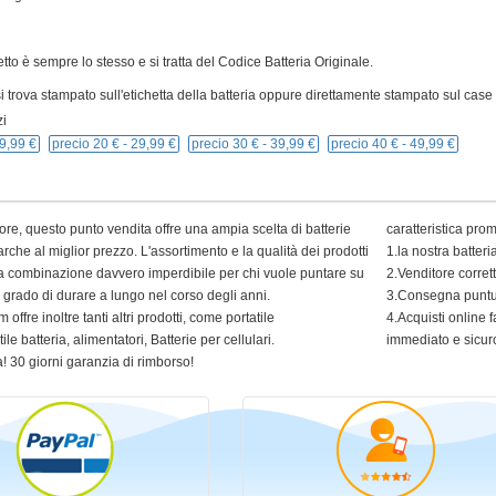
cetto è sempre lo stesso e si tratta del Codice Batteria Originale.
 trova stampato sull'etichetta della batteria oppure direttamente stampato sul case p
i
9,99 €
precio 20 € -
29,99 €
precio 30 € -
39,99 €
precio 40 € -
49,99 €
ore, questo punto vendita offre una ampia scelta di batterie
caratteristica pro
arche al miglior prezzo. L'assortimento e la qualità dei prodotti
1.la nostra batter
 una combinazione davvero imperdibile per chi vuole puntare su
2.Venditore corret
in grado di durare a lungo nel corso degli anni.
3.Consegna puntua
 offre inoltre tanti altri prodotti, come portatile
4.Acquisti online f
ile batteria, alimentatori, Batterie per cellulari.
immediato e sicur
! 30 giorni garanzia di rimborso!