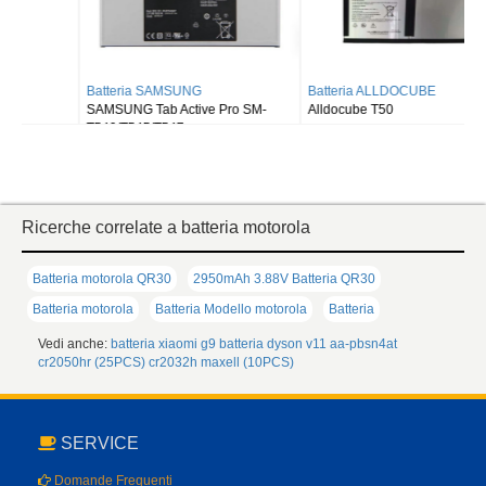
Batteria SAMSUNG
Batteria ALLDOCUBE
SAMSUNG Tab Active Pro SM-
Alldocube T50
T540/T545/T547
Ricerche correlate a batteria motorola
Batteria motorola QR30
2950mAh 3.88V Batteria QR30
Batteria motorola
Batteria Modello motorola
Batteria
Vedi anche:
batteria xiaomi g9
batteria dyson v11
aa-pbsn4at
cr2050hr (25PCS)
cr2032h maxell (10PCS)
SERVICE
Domande Frequenti