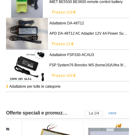
IMET BE5500 BE3600 remote control battery
Prezzo:
229
Adattatore DA-48T12
APD DA-48T12 AC Adapter 12V 4A Power Supply Cord
Prezzo:
22
Adattatore FSP330-ACAU3
FSP System76 Bonobo WS (bonw16)/Ultra 9/RTX5090
Prezzo:
164
Adattatore per tutte le categorie
Offerte speciali e promozioni
casa
La
2
/
4