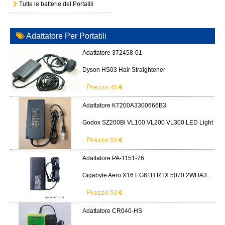
Tutte le batterie del Portatili
Adattatore Per Portatili
Adattatore 372458-01
Dyson HS03 Hair Straightener
Prezzo:
45
Adattatore KT200A3300666B3
Godox SZ200Bi VL100 VL200 VL300 LED Light
Prezzo:
55
Adattatore PA-1151-76
Gigabyte Aero X16 EG61H RTX 5070 2WHA3USC64AH LITEON PA-1151-76 150W adapter
Prezzo:
50
Adattatore CR040-HS