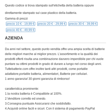
Questo codice si trova stampato sull'etichetta della batteria oppure
direttamente stampato sul case plastico della batteria.
Gamma di prezzi
precio 10 € -
19,99 €
precio 20 € -
29,99 €
precio 30 € -
39,99 €
precio 40 € -
49,99 €
AZIENDA
Da anni nel settore, questo punto vendita offre una ampia scelta di batterie
delle migliori marche al miglior prezzo. L'assortimento e la qualità dei
prodotti offerti risulta una combinazione davvero imperdibile per chi vuole
puntare su ottimi prodotti in grado di durare a lungo nel corso degli anni.
Tuttebatterie.com offre inoltre tanti altri prodotti, come portatile
adattatore,portatile batteria, alimentatori, Batterie per cellulari.
1 anno garanzia! 30 giorni garanzia di rimborso!
caratteristica prominente:
1.la nostra batteria è Compatibile al 100%.
2.Venditore corretto ed onesto.
3.Consegna puntuale Assicurarsi che soddisfatto.
4.Acquisti online facili e sicuri. Con il sistema di pagamento PayPal