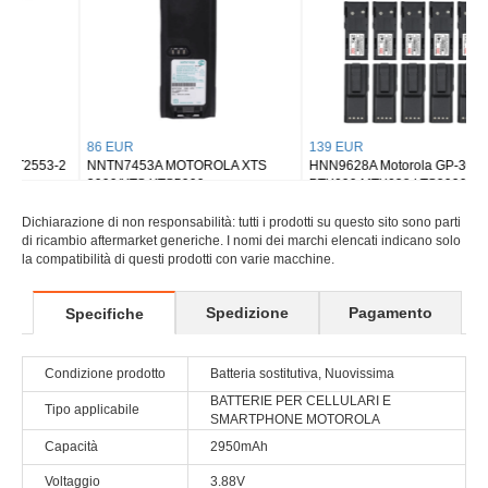
86 EUR
139 EUR
NNTN7453A MOTOROLA XTS
HNN9628A Motorola GP-300
3000/XTS XTS5000
PTX600 MTX638 LTS2000
Dichiarazione di non responsabilità: tutti i prodotti su questo sito sono parti
di ricambio aftermarket generiche. I nomi dei marchi elencati indicano solo
la compatibilità di questi prodotti con varie macchine.
Spedizione
Pagamento
Specifiche
Condizione prodotto
Batteria sostitutiva, Nuovissima
BATTERIE PER CELLULARI E
Tipo applicabile
SMARTPHONE MOTOROLA
Capacità
2950mAh
Voltaggio
3.88V