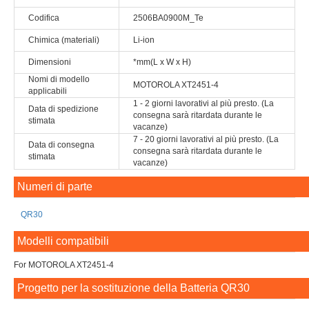
Codifica
2506BA0900M_Te
Chimica (materiali)
Li-ion
Dimensioni
*mm(L x W x H)
Nomi di modello
MOTOROLA XT2451-4
applicabili
1 - 2 giorni lavorativi al più presto. (La
Data di spedizione
consegna sarà ritardata durante le
stimata
vacanze)
7 - 20 giorni lavorativi al più presto. (La
Data di consegna
consegna sarà ritardata durante le
stimata
vacanze)
Numeri di parte
QR30
Modelli compatibili
For MOTOROLA XT2451-4
Progetto per la sostituzione della Batteria QR30