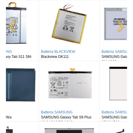
Batteria BLACKVIEW
Batteria SAMSUNG
Blackview DK111
SAMSUNG Galaxy Tab S8 Ultra
SM-X900
Batteria SAMSUNG
Batteria SAMSUNG
SAMSUNG Galaxy Tab S9 Plus
SAMSUNG Galaxy Tab S9FE X510
Wi-fi X810/5G X816
X516 X518