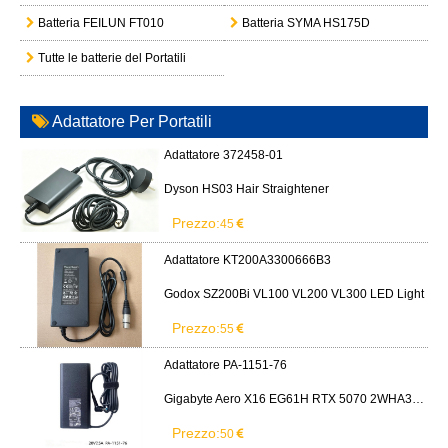
Batteria FEILUN FT010
Batteria SYMA HS175D
Tutte le batterie del Portatili
Adattatore Per Portatili
Adattatore 372458-01
Dyson HS03 Hair Straightener
Prezzo:
45
Adattatore KT200A3300666B3
Godox SZ200Bi VL100 VL200 VL300 LED Light
Prezzo:
55
Adattatore PA-1151-76
Gigabyte Aero X16 EG61H RTX 5070 2WHA3USC64AH LITEON PA-1151-76 150W adapter
Prezzo:
50