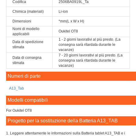
Codifica
2506BA0919L_Ta
Chimica (materiali)
Li-ion
Dimensioni
*mm(L x W x H)
Nomi di modello
Oukitel OT8
applicabili
1 - 2 giorni lavorativi al più presto. (La
Data di spedizione
consegna sarà ritardata durante le
stimata
vacanze)
7 - 20 giorni lavorativi al più presto. (La
Data di consegna
consegna sarà ritardata durante le
stimata
vacanze)
Numeri di parte
A13_Tab
Modelli compatibili
For Oukitel OT8
Progetto per la sostituzione della Batteria A13_TAB
1. Leggere attentamente le informazioni sulla Batteria tablet A13_TAB e i