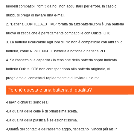
modelli compatibili forniti da noi, non acquistarli per errore. In caso di
dubbi, si prega di inviare una e-mail.
2. "Batteria OUKITEL A13_TAB" fornita da tuttebatterie.com è una batteria
nuova di zecca che è perfettamente compatibile con Oukitel OT8.
3. La batteria ricaricabile agli ioni di litio non è compatibile con altri tipi di
batteria, come Ni-MH, Ni-CD, batteria a bottone o batteria PLC.
4. Se l'aspetto o la capacità / la tensione della batteria sopra indicata
batteria Oukitel OT8 non corrispondono alla batteria originale, vi
preghiamo di contattarci rapidamente e di inviare un'e-mail.
Perchè questa è una batteria di qualità?
-I mAh dichiarati sono reali.
-La qualità delle celle è di primissima scelta.
-La qualità della plastica è selezionatissima.
-Qualità dei contatti e dell'assemblaggio, rispettano i vincoli più alti in