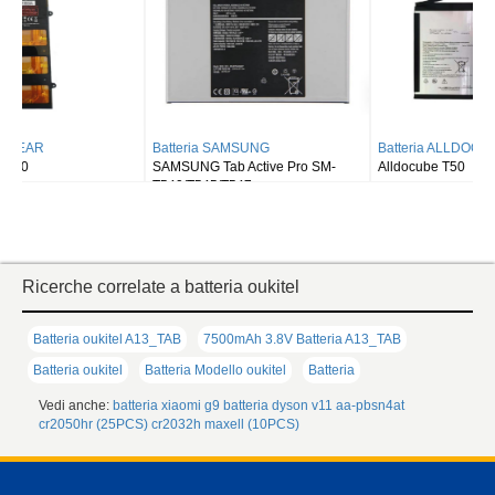
Batteria SAMSUNG
Batteria ALLDOCUBE
SAMSUNG Tab Active Pro SM-
Alldocube T50
T540/T545/T547
Ricerche correlate a batteria oukitel
Batteria oukitel A13_TAB
7500mAh 3.8V Batteria A13_TAB
Batteria oukitel
Batteria Modello oukitel
Batteria
Vedi anche:
batteria xiaomi g9
batteria dyson v11
aa-pbsn4at
cr2050hr (25PCS)
cr2032h maxell (10PCS)