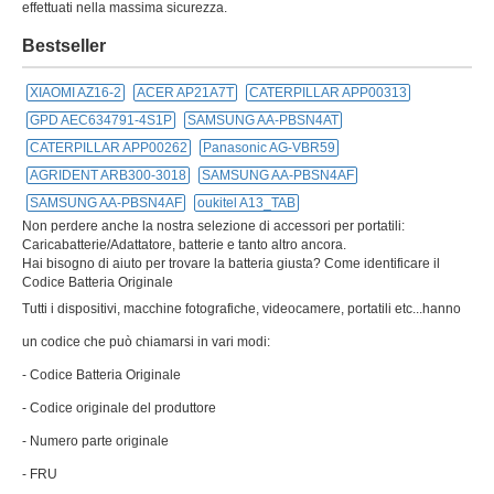
effettuati nella massima sicurezza.
Bestseller
XIAOMI AZ16-2
ACER AP21A7T
CATERPILLAR APP00313
GPD AEC634791-4S1P
SAMSUNG AA-PBSN4AT
CATERPILLAR APP00262
Panasonic AG-VBR59
AGRIDENT ARB300-3018
SAMSUNG AA-PBSN4AF
SAMSUNG AA-PBSN4AF
oukitel A13_TAB
Non perdere anche la nostra selezione di accessori per portatili:
Caricabatterie/Adattatore, batterie e tanto altro ancora.
Hai bisogno di aiuto per trovare la batteria giusta? Come identificare il
Codice Batteria Originale
Tutti i dispositivi, macchine fotografiche, videocamere, portatili etc...hanno
un codice che può chiamarsi in vari modi:
- Codice Batteria Originale
- Codice originale del produttore
- Numero parte originale
- FRU