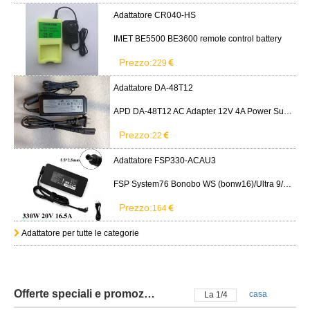
Adattatore CR040-HS
IMET BE5500 BE3600 remote control battery
Prezzo:
229
Adattatore DA-48T12
APD DA-48T12 AC Adapter 12V 4A Power Supply Cord
Prezzo:
22
Adattatore FSP330-ACAU3
FSP System76 Bonobo WS (bonw16)/Ultra 9/RTX5090
Prezzo:
164
Adattatore per tutte le categorie
Offerte speciali e promozioni
casa
La
2
/
4